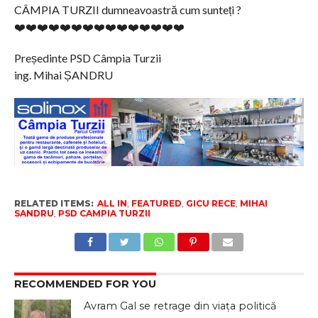
CÂMPIA TURZII dumneavoastră cum sunteți ?
❤️
❤️
❤️
❤️
❤️
❤️
❤️
❤️
❤️
❤️
❤️
❤️
❤️
❤️
❤️
Președinte PSD Câmpia Turzii
ing. Mihai ȘANDRU
RELATED ITEMS:
ALL IN
,
FEATURED
,
GICU RECE
,
MIHAI
SANDRU
,
PSD CAMPIA TURZII
RECOMMENDED FOR YOU
Avram Gal se retrage din viața politică