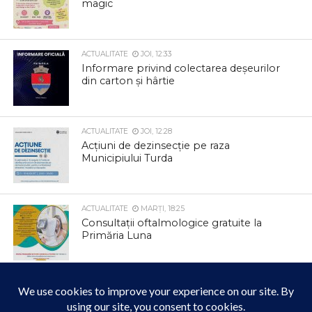
magic
ACTUALITATE
JOI, 12:33
Informare privind colectarea deșeurilor
din carton și hârtie
ACTUALITATE
JOI, 12:28
Acțiuni de dezinsecție pe raza
Municipiului Turda
ACTUALITATE
MARȚI, 18:25
Consultații oftalmologice gratuite la
Primăria Luna
ACTUALITATE
MARȚI, 17:17
Comunitatea creștin-ortodoxă din Cheia