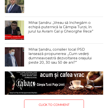
Mihai Șandru: „Vreau să închegăm o
echipă puternică la Câmpia Turzii, în
jurul lui Avram Gal și Gheorghe Rece”
Mihai Șandru, consilier local PSD
lansează propunerea: „Cum vedeți
dumneavoastră dezvoltarea orașului
peste 20, 30 sau 50 de ani?”
CLICK TO COMMENT