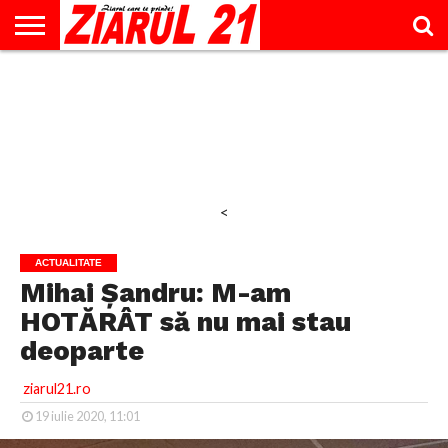
ACTUALITATE
INTERVIU
EDUCAŢIE
LIFESTYLE
OPINII
SPORT
ŞTIRI
UTILE
CONTACT
& TIMP
LIBER
<
ACTUALITATE
Mihai Șandru: M-am
HOTĂRÂT să nu mai stau
deoparte
ziarul21.ro
19 iulie 2020, 11:01