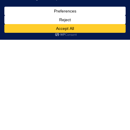
se reunește într-un eveniment de suflet
Acest site folosește cookies. Navigând în continuare, vă exprimați acordul asupra folosirii
ACTUALITATE
MARȚI, 17:15
cookie-urilor.
Află mai multe
ATENȚIE, PARTICIPANȚI LA TRAFIC!
Am înțeles!
Bitcoin Exchange
Liga 1
Case Pariuri Online
Ziarul care te prinde