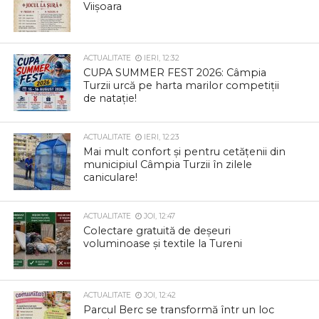
Viișoara
ACTUALITATE
IERI, 12:32
CUPA SUMMER FEST 2026: Câmpia
Turzii urcă pe harta marilor competiții
de natație!
ACTUALITATE
IERI, 12:23
Mai mult confort și pentru cetățenii din
municipiul Câmpia Turzii în zilele
caniculare!
ACTUALITATE
JOI, 12:47
Colectare gratuită de deșeuri
voluminoase și textile la Tureni
ACTUALITATE
JOI, 12:42
Parcul Berc se transformă într un loc