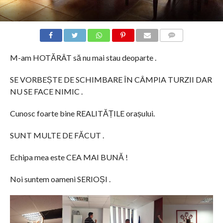
COMMENTS
M-am HOTĂRÂT să nu mai stau deoparte .
SE VORBEȘTE DE SCHIMBARE ÎN CÂMPIA TURZII DAR
NU SE FACE NIMIC .
Cunosc foarte bine REALITĂȚILE orașului.
SUNT MULTE DE FĂCUT .
Echipa mea este CEA MAI BUNĂ !
Noi suntem oameni SERIOȘI .