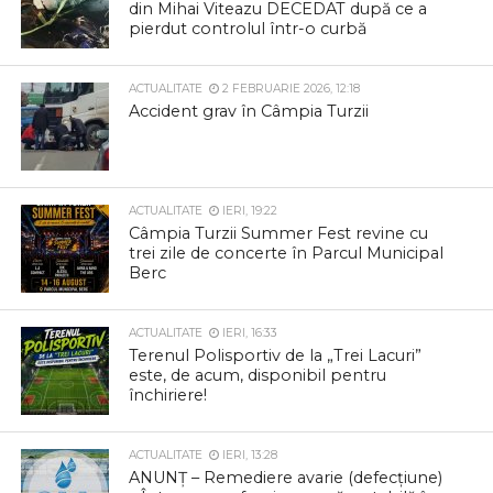
din Mihai Viteazu DECEDAT după ce a
pierdut controlul într-o curbă
ACTUALITATE
2 FEBRUARIE 2026, 12:18
Accident grav în Câmpia Turzii
ACTUALITATE
IERI, 19:22
Câmpia Turzii Summer Fest revine cu
trei zile de concerte în Parcul Municipal
Berc
ACTUALITATE
IERI, 16:33
Terenul Polisportiv de la „Trei Lacuri”
este, de acum, disponibil pentru
închiriere!
ACTUALITATE
IERI, 13:28
ANUNȚ – Remediere avarie (defecțiune)