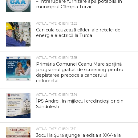
– Întrerupere furnizare apă potabilă în
municipiul Câmpia Turzii
ACTUALITATE
IERI, 13:23
Canicula cauzează căderi ale rețelei de
energie electrică la Turda
ACTUALITATE
IERI, 13:18
Primăria Comunei Ceanu Mare sprijină
programul gratuit de screening pentru
depistarea precoce a cancerului
colorectal
ACTUALITATE
IERI, 13:14
ÎPS Andrei, în mijlocul credincioșilor din
Săndulești
ACTUALITATE
IERI, 13:11
Jocul la Șură ajunge la ediția a XXV-a la