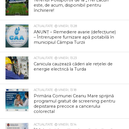
este, de acum, disponibil pentru
închiriere!
ACTUALITATE
VINERI, 13:28
ANUNȚ – Remediere avarie (defecțiune)
– Întrerupere furnizare apă potabilă în
municipiul Câmpia Turzii
ACTUALITATE
VINERI, 13:23
Canicula cauzează căderi ale rețelei de
energie electrică la Turda
ACTUALITATE
VINERI, 13:18
Primăria Comunei Ceanu Mare sprijină
programul gratuit de screening pentru
depistarea precoce a cancerului
colorectal
ACTUALITATE
VINERI, 13:14