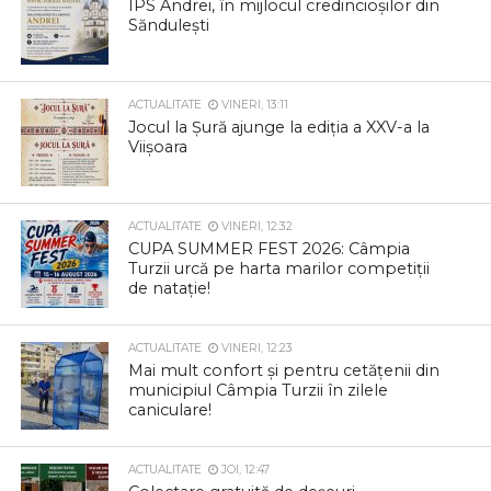
ÎPS Andrei, în mijlocul credincioșilor din
Săndulești
ACTUALITATE
VINERI, 13:11
Jocul la Șură ajunge la ediția a XXV-a la
Viișoara
ACTUALITATE
VINERI, 12:32
CUPA SUMMER FEST 2026: Câmpia
Turzii urcă pe harta marilor competiții
de natație!
ACTUALITATE
VINERI, 12:23
Mai mult confort și pentru cetățenii din
municipiul Câmpia Turzii în zilele
caniculare!
ACTUALITATE
JOI, 12:47