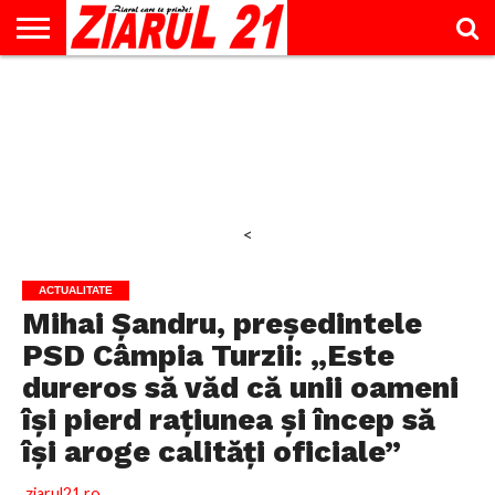
ACTUALITATE
INTERVIU
EDUCAŢIE
LIFESTYLE
OPINII
SPORT
ŞTIRI
UTILE
CONTACT
& TIMP
LIBER
<
ACTUALITATE
Mihai Șandru, președintele
PSD Câmpia Turzii: „Este
dureros să văd că unii oameni
își pierd rațiunea și încep să
își aroge calități oficiale”
ziarul21.ro