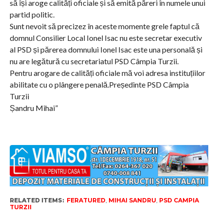
să își aroge calități oficiale și să emită păreri în numele unui
partid politic.
Sunt nevoit să precizez în aceste momente grele faptul că
domnul Consilier Local Ionel Isac nu este secretar executiv
al PSD și părerea domnului Ionel Isac este una personală și
nu are legătură cu secretariatul PSD Câmpia Turzii.
Pentru arogare de calități oficiale mă voi adresa instituțiilor
abilitate cu o plângere penală.Președinte PSD Câmpia
Turzii
Șandru Mihai”
RELATED ITEMS:
FERATURED
,
MIHAI SANDRU
,
PSD CAMPIA
TURZII