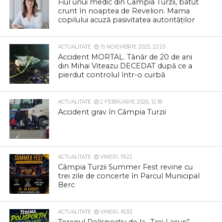
Fiul unui medic din Câmpia Turzii, bătut
crunt în noaptea de Revelion. Mama
copilului acuză pasivitatea autorităților
ACTUALITATE
15 NOIEMBRIE 2025, 22:25
Accident MORTAL. Tânăr de 20 de ani
din Mihai Viteazu DECEDAT după ce a
pierdut controlul într-o curbă
ACTUALITATE
2 FEBRUARIE 2026, 12:18
Accident grav în Câmpia Turzii
ACTUALITATE
VINERI, 19:22
Câmpia Turzii Summer Fest revine cu
trei zile de concerte în Parcul Municipal
Berc
ACTUALITATE
VINERI, 16:33
Terenul Polisportiv de la „Trei Lacuri”