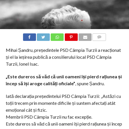
COMMENTS
Mihai Șandru, președintele PSD Câmpia Turzii a reacționat
și el la ieșirea publică a consilierului local PSD Câmpia
Turzii, Ionel Isac.
„Este dureros să văd că unii oameni își pierd rațiunea și
încep să își aroge calități oficiale”
, spune Șandru.
Iată declarația președintelui PSD Câmpia Turzii: „Astăzi cu
toții trecem prin momente dificile și suntem afectați atât
emoțional cât și fizic.
Membrii PSD Câmpia Turzii nu fac excepție.
Este dureros să văd că unii oameni își pierd rațiunea și încep