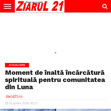
ACTUALITATE
INTERVIU
EDUCAŢIE
LIFESTYLE
OPINII
SPORT
ŞTIRI
UTILE
CONTACT
& TIMP
LIBER
<
ACTUALITATE
Moment de înaltă încărcătură
spirituală pentru comunitatea
din Luna
ziarul21.ro
26 aprilie 2026, 00:15