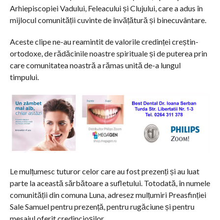
Arhiepiscopiei Vadului, Feleacului și Clujului, care a adus în
mijlocul comunității cuvinte de învățătură și binecuvântare.
Aceste clipe ne-au reamintit de valorile credinței creștin-
ortodoxe, de rădăcinile noastre spirituale și de puterea prin
care comunitatea noastră a rămas unită de-a lungul
timpului.
Le mulțumesc tuturor celor care au fost prezenți și au luat
parte la această sărbătoare a sufletului. Totodată, în numele
comunității din comuna Luna, adresez mulțumiri Preasfinției
Sale Samuel pentru prezență, pentru rugăciune și pentru
mesajul oferit credincioșilor.