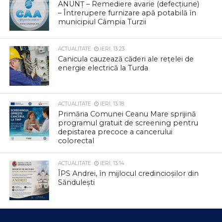
ANUNȚ – Remediere avarie (defecțiune)
– Întrerupere furnizare apă potabilă în
municipiul Câmpia Turzii
ACTUALITATE
IERI, 13:23
Canicula cauzează căderi ale rețelei de
energie electrică la Turda
ACTUALITATE
IERI, 13:18
Primăria Comunei Ceanu Mare sprijină
programul gratuit de screening pentru
depistarea precoce a cancerului
colorectal
ACTUALITATE
IERI, 13:14
ÎPS Andrei, în mijlocul credincioșilor din
Săndulești
ACTUALITATE
IERI, 13:11