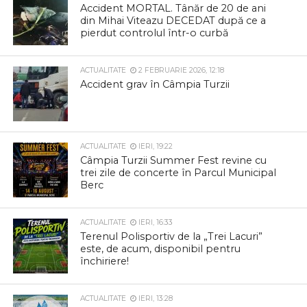
Accident MORTAL. Tânăr de 20 de ani
din Mihai Viteazu DECEDAT după ce a
pierdut controlul într-o curbă
ACTUALITATE
2 FEBRUARIE 2026, 12:18
Accident grav în Câmpia Turzii
ACTUALITATE
IERI, 19:22
Câmpia Turzii Summer Fest revine cu
trei zile de concerte în Parcul Municipal
Berc
ACTUALITATE
IERI, 16:33
Terenul Polisportiv de la „Trei Lacuri”
este, de acum, disponibil pentru
închiriere!
ACTUALITATE
IERI, 13:28