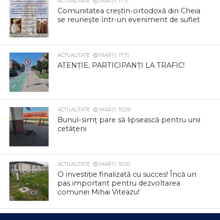
ACTUALITATE
MARȚI, 17:17
Comunitatea creștin-ortodoxă din Cheia
se reunește într-un eveniment de suflet
ACTUALITATE
MARȚI, 17:15
ATENȚIE, PARTICIPANȚI LA TRAFIC!
ACTUALITATE
MARȚI, 10:29
Bunul-simț pare să lipsească pentru unii
cetățeni
ACTUALITATE
MARȚI, 10:20
O investiție finalizată cu succes! Încă un
pas important pentru dezvoltarea
comunei Mihai Viteazu!
ACTUALITATE
MARȚI, 10:15