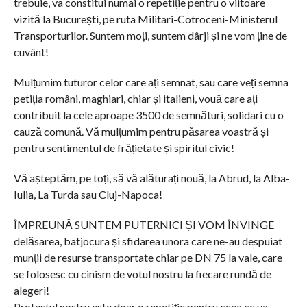
trebuie, va constitui numai o repetiție pentru o viitoare
vizită la București, pe ruta Militari-Cotroceni-Ministerul
Transporturilor. Suntem moți, suntem dârji și ne vom ține de
cuvânt!
Mulțumim tuturor celor care ați semnat, sau care veți semna
petiția români, maghiari, chiar și italieni, vouă care ați
contribuit la cele aproape 3500 de semnături, solidari cu o
cauză comună. Vă mulțumim pentru păsarea voastră și
pentru sentimentul de frățietate și spiritul civic!
Vă așteptăm, pe toți, să vă alăturați nouă, la Abrud, la Alba-
Iulia, La Turda sau Cluj-Napoca!
ÎMPREUNĂ SUNTEM PUTERNICI ȘI VOM ÎNVINGE
delăsarea, batjocura și sfidarea unora care ne-au despuiat
munții de resurse transportate chiar pe DN 75 la vale, care
se folosesc cu cinism de votul nostru la fiecare rundă de
alegeri!
Protestul nostru este doar o repetiție pentru ceea ce va