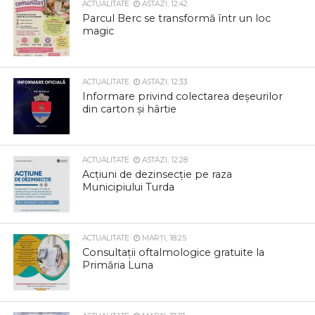
ACTUALITATE
ASTAZI, 12:42
Parcul Berc se transformă într un loc
magic
ACTUALITATE
ASTAZI, 12:33
Informare privind colectarea deșeurilor
din carton și hârtie
ACTUALITATE
ASTAZI, 12:28
Acțiuni de dezinsecție pe raza
Municipiului Turda
ACTUALITATE
MARȚI, 18:25
Consultații oftalmologice gratuite la
Primăria Luna