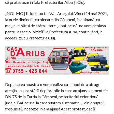
să protesteze în fața Prefecturilor Alba și Cluj.
„NOI, MOȚII, locuitori ai Văii Arieșului, Vineri 14 mai 2021,
la orele dimineții, cu plecare din Câmpeni, în coloană, cu
mașinile, sătui de atâta uitare și batjocură, ne vom deplasa
pentru a face o ”vizită” la Prefectura Alba, continuând, în
aceeași zi, cu Prefectura Cluj.
Deplasarea noastră o vom realiza cu scopul de a atrage
atenția asupra stării deplorabile în care au ajuns segmentele
DN 75 de la Turda la Câmpeni, pe teritoriul celor două
județe. Batjocura, la care suntem sistematic și cinic supuși,
trebuie să înceteze! Ne-a ajuns! Acest protest, dacă