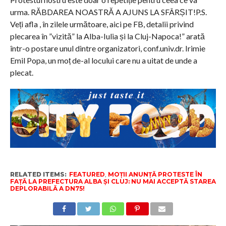
urma. RĂBDAREA NOASTRĂ A AJUNS LA SFÂRȘIT!P.S.
Veți afla , în zilele următoare, aici pe FB, detalii privind
plecarea în ”vizită” la Alba-Iulia și la Cluj-Napoca!” arată
într-o postare unul dintre organizatori, conf.univ.dr. Irimie
Emil Popa, un moț de-al locului care nu a uitat de unde a
plecat.
RELATED ITEMS:
FEATURED
,
MOȚII ANUNȚĂ PROTESTE ÎN
FAȚĂ LA PREFECTURA ALBA ȘI CLUJ: NU MAI ACCEPTĂ STAREA
DEPLORABILĂ A DN75!