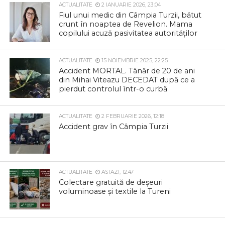
ACTUALITATE
2 IANUARIE 2026, 23:04
Fiul unui medic din Câmpia Turzii, bătut
crunt în noaptea de Revelion. Mama
copilului acuză pasivitatea autorităților
ACTUALITATE
15 NOIEMBRIE 2025, 22:25
Accident MORTAL. Tânăr de 20 de ani
din Mihai Viteazu DECEDAT după ce a
pierdut controlul într-o curbă
ACTUALITATE
2 FEBRUARIE 2026, 12:18
Accident grav în Câmpia Turzii
ACTUALITATE
ASTAZI, 12:47
Colectare gratuită de deșeuri
voluminoase și textile la Tureni