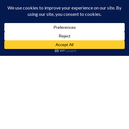
ANUNȚ – Întrerupere furnizare apă
potabilă în localitatea Filea de Jos –
Furnizare apă potabilă în regim
intermitent
ACTUALITATE
MARȚI, 10:09
Acest site folosește cookies. Navigând în continuare, vă exprimați acordul asupra folosirii
cookie-urilor.
Canicula ne pune la încercare în aceste
Află mai multe
zile. Grija pentru noi și pentru cei din jur
Am înțeles!
poate face diferența
ACTUALITATE
LUNI, 17:59
Reprogramare Carnavalul Verii 2026
ACTUALITATE
LUNI, 13:49
„Justițiarii”: prin procese simulate,
liceenii din Turda au descoperit legea,
adevărul și responsabilitatea