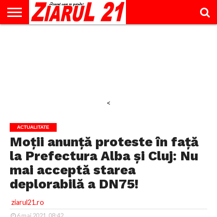
ACTUALITATE
INTERVIU
EDUCAŢIE
LIFESTYLE
OPINII
SPORT
ŞTIRI
UTILE
CONTACT
& TIMP
LIBER
<
ACTUALITATE
Moții anunță proteste în față
la Prefectura Alba și Cluj: Nu
mai acceptă starea
deplorabilă a DN75!
ziarul21.ro
6 mai 2021, 08:42