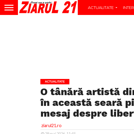
ACTUALITATE
INTER
ACTUALITATE
O tânără artistă d
în această seară p
mesaj despre liber
ziarul21.ro
28 mai 2026, 11:45