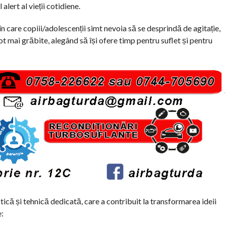
alert al vieții cotidiene.
care copiii/adolescenții simt nevoia să se desprindă de agitație,
ot mai grăbite, alegând să își ofere timp pentru suflet și pentru
stică și tehnică dedicată, care a contribuit la transformarea ideii
e: