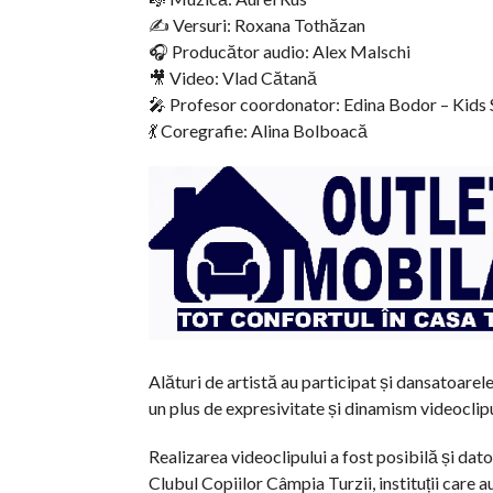
✍️ Versuri: Roxana Tothăzan
🎧 Producător audio: Alex Malschi
🎥 Video: Vlad Cătană
🎤 Profesor coordonator: Edina Bodor – Kids
💃 Coregrafie: Alina Bolboacă
Alături de artistă au participat și dansatoarel
un plus de expresivitate și dinamism videoclipu
Realizarea videoclipului a fost posibilă și dato
Clubul Copiilor Câmpia Turzii, instituții care au