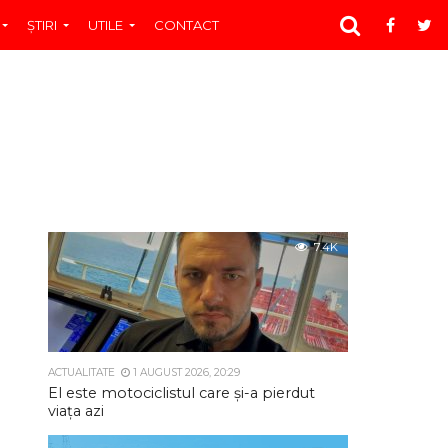
ŞTIRI
UTILE
CONTACT
7.4K
ACTUALITATE
1 AUGUST 2026, 20:29
El este motociclistul care și-a pierdut
viața azi