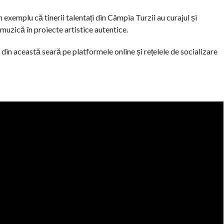
exemplu că tinerii talentați din Câmpia Turzii au curajul și
muzică în proiecte artistice autentice.
 din această seară pe platformele online și rețelele de socializare