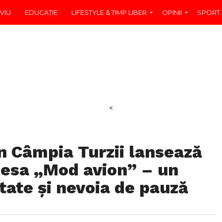
VIU
EDUCAŢIE
LIFESTYLE & TIMP LIBER
OPINII
SPORT
<
in Câmpia Turzii lansează
iesa „Mod avion” – un
tate și nevoia de pauză