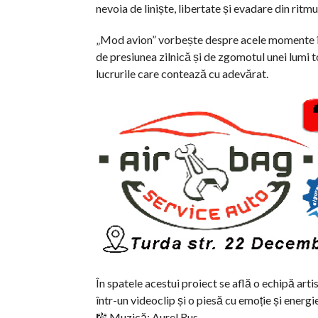
nevoia de liniște, libertate și evadare din ritmul 
„Mod avion” vorbește despre acele momente în 
de presiunea zilnică și de zgomotul unei lumi t
lucrurile care contează cu adevărat.
În spatele acestui proiect se află o echipă arti
într-un videoclip și o piesă cu emoție și energi
🎼 Muzică: Aurel Rus