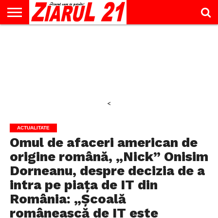
ACTUALITATE
INTERVIU
EDUCAŢIE
LIFESTYLE
OPINII
SPORT
ŞTIRI
UTILE
CONTACT
& TIMP
LIBER
<
ACTUALITATE
Omul de afaceri american de
origine română, „Nick” Onisim
Dorneanu, despre decizia de a
intra pe piața de IT din
România: „Școală
românească de IT este