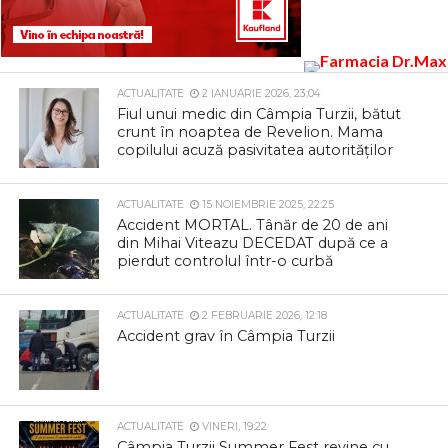
ACTUALITATE
2 IANUARIE 2026, 23:04
Fiul unui medic din Câmpia Turzii, bătut
crunt în noaptea de Revelion. Mama
copilului acuză pasivitatea autorităților
ACTUALITATE
15 NOIEMBRIE 2025, 22:25
Accident MORTAL. Tânăr de 20 de ani
din Mihai Viteazu DECEDAT după ce a
pierdut controlul într-o curbă
ACTUALITATE
2 FEBRUARIE 2026, 12:18
Accident grav în Câmpia Turzii
ACTUALITATE
VINERI, 19:22
Câmpia Turzii Summer Fest revine cu