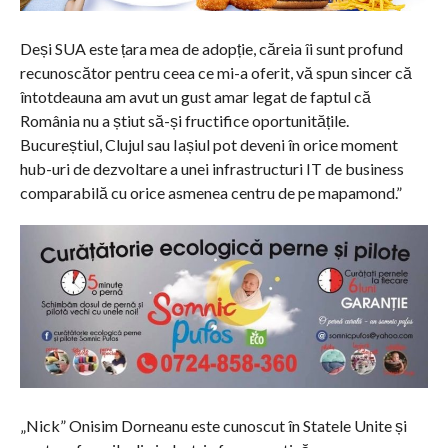
Deși SUA este țara mea de adopție, căreia îi sunt profund
recunoscător pentru ceea ce mi-a oferit, vă spun sincer că
întotdeauna am avut un gust amar legat de faptul că
România nu a știut să-și fructifice oportunitățile.
Bucureștiul, Clujul sau Iașiul pot deveni în orice moment
hub-uri de dezvoltare a unei infrastructuri IT de business
comparabilă cu orice asmenea centru de pe mapamond.”
„Nick” Onisim Dorneanu este cunoscut în Statele Unite și