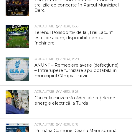
trei zile de concerte în Parcul Municipal
Berc
ACTUALITATE
VINERI, 16:33
Terenul Polisportiv de la „Trei Lacuri”
este, de acum, disponibil pentru
închiriere!
ACTUALITATE
VINERI, 13:28
ANUNȚ – Remediere avarie (defecțiune)
– Întrerupere furnizare apă potabilă în
municipiul Câmpia Turzii
ACTUALITATE
VINERI, 13:23
Canicula cauzează căderi ale rețelei de
energie electrică la Turda
ACTUALITATE
VINERI, 13:18
Primăria Comunei Ceanu Mare sprijină