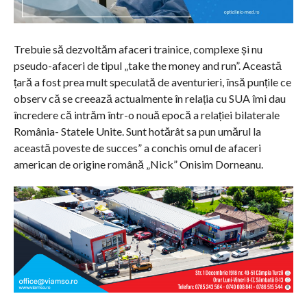
Trebuie să dezvoltăm afaceri trainice, complexe și nu
pseudo-afaceri de tipul „take the money and run”. Această
țară a fost prea mult speculată de aventurieri, însă punțile ce
observ că se creează actualmente în relația cu SUA îmi dau
încredere că intrăm într-o nouă epocă a relației bilaterale
România- Statele Unite. Sunt hotărât sa pun umărul la
această poveste de succes” a conchis omul de afaceri
american de origine română „Nick” Onisim Dorneanu.