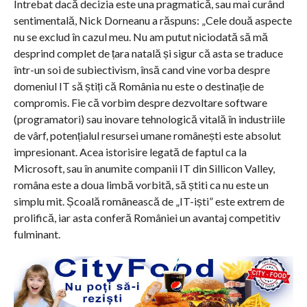
Întrebat dacă decizia este una pragmatică, sau mai curând
sentimentală, Nick Dorneanu a răspuns: „Cele două aspecte
nu se exclud în cazul meu. Nu am putut niciodată să mă
desprind complet de țara natală și sigur că asta se traduce
într-un soi de subiectivism, însă cand vine vorba despre
domeniul IT să știți că România nu este o destinație de
compromis. Fie că vorbim despre dezvoltare software
(programatori) sau inovare tehnologică vitală în industriile
de vârf, potențialul resursei umane românești este absolut
impresionant. Acea istorisire legată de faptul ca la
Microsoft, sau în anumite companii IT din Sillicon Valley,
româna este a doua limbă vorbită, să știti ca nu este un
simplu mit. Școală românească de „IT-iști” este extrem de
prolifică, iar asta conferă României un avantaj competitiv
fulminant.