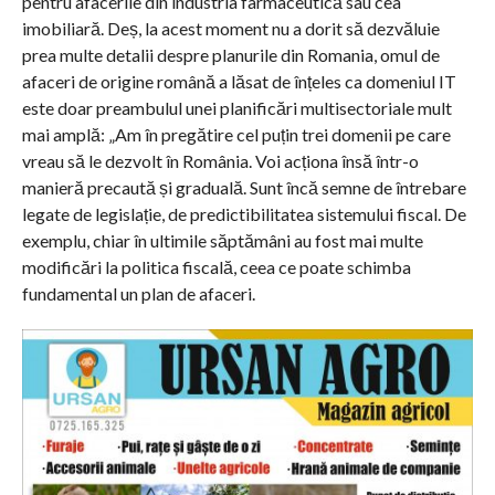
pentru afacerile din industria farmaceutică sau cea
imobiliară. Deș, la acest moment nu a dorit să dezvăluie
prea multe detalii despre planurile din Romania, omul de
afaceri de origine română a lăsat de înțeles ca domeniul IT
este doar preambulul unei planificări multisectoriale mult
mai amplă: „Am în pregătire cel puțin trei domenii pe care
vreau să le dezvolt în România. Voi acționa însă într-o
manieră precaută și graduală. Sunt încă semne de întrebare
legate de legislație, de predictibilitatea sistemului fiscal. De
exemplu, chiar în ultimile săptămâni au fost mai multe
modificări la politica fiscală, ceea ce poate schimba
fundamental un plan de afaceri.