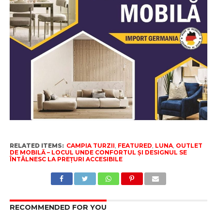
RELATED ITEMS:
CAMPIA TURZII
,
FEATURED
,
LUNA
,
OUTLET
DE MOBILĂ – LOCUL UNDE CONFORTUL ȘI DESIGNUL SE
ÎNTÂLNESC LA PREȚURI ACCESIBILE
RECOMMENDED FOR YOU