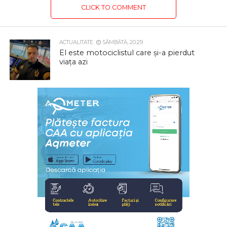
CLICK TO COMMENT
ACTUALITATE
SÂMBĂTĂ, 20:29
El este motociclistul care și-a pierdut
viața azi