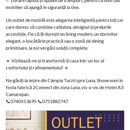
✅ Livrare rapidă și opțiuni de transport, pentru ca noul tău
mobilier să ajungă în siguranță la tine.
Un outlet de mobilă este alegerea inteligentă pentru toți cei
care doresc să combine calitatea, designul și prețurile
accesibile. Fie că îți dorești un living modern, un dormitor
elegant, o bucătărie practică sau o zonă de dining
primitoare, la noi vei găsi soluții complete.
🔹 Vizitează-ne și transformă-ți casa într-un loc al
confortului și rafinamentului! 🔹
Ne găsiți la ieșire din Câmpia Turzii spre Luna. Showroom în
fosta fabrică 2Connect din zona Luna, vis-a-vis de Hotel A3
Camarașan.
📞0740553695 📞0751882747