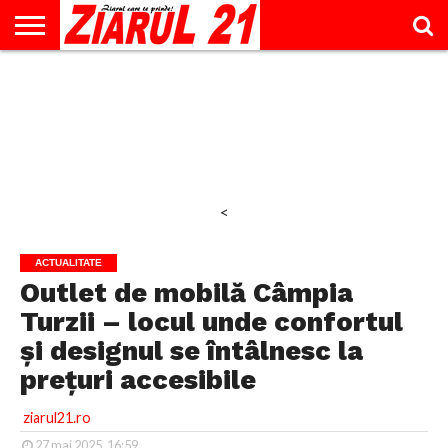
ACTUALITATE
INTERVIU
EDUCAŢIE
LIFESTYLE
OPINII
SPORT
ŞTIRI
UTILE
CONTACT
& TIMP
LIBER
<
ACTUALITATE
Outlet de mobilă Câmpia
Turzii – locul unde confortul
și designul se întâlnesc la
prețuri accesibile
ziarul21.ro
27 mai 2025, 16:59