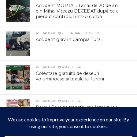
Accident MORTAL. Tânăr de 20 de ani
din Mihai Viteazu DECEDAT după ce a
pierdut controlul într-o curbă
ACTUALITATE
2 FEBRUARIE 2026, 12:18
Accident grav în Câmpia Turzii
ACTUALITATE
ASTAZI, 12:47
Colectare gratuită de deșeuri
voluminoase și textile la Tureni
ACTUALITATE
ASTAZI, 12:42
Parcul Berc se transformă într un loc
magic
ACTUALITATE
ASTAZI, 12:33