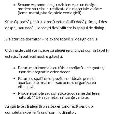
Scaune ergonomice și rezistente, cu un design
modern sau clasic, realizate din materiale variate
(lemn, metal, plastic, piele ecologică).
Sfat: Optează pentru o masă extensibilă dacă primești des
oaspeți sau dacă îți dorești flexibilitate în spațiul de dining.
3. Paturi de dormitor – relaxare totală și design de vis
Odihna de calitate începe cu alegerea unui pat confortabil și
estetic. În outletul nostru găsești:
Paturi matrimoniale cu tăblie tapițată – elegante și
ușor de integrat în orice decor.
Paturi cu spații de depozitare – ideale pentru
apartamente mai mici sau pentru organizarea
eficientă.
Modele simple sau sofisticate, cu rame din lemn
natural, MDF sau metal, în nuanțe variate.
Asigură-te că alegi și o saltea ergonomică pentru a
completa experiența unui somn odihnitor.