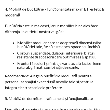
4. Mobilă de bucătărie – funcționalitate maximă și estetică
modernă
Bucătăria este inima casei, iar un mobilier bine ales face
diferența. În outletul nostru vei găsi:
Mobilier modular care se adaptează dimensiunilor
bucătăriei tale, fie că este open-space sau închisă.
Corpuri suspendate, dulapuri inferioare, blaturi
rezistente și accesorii care optimizează spațiul.
Fronturi în culori și finisaje variate: alb lucios, lemn
natural, gri mat, combinații de nuanțe.
Recomandare: Alege o bucătărie modulară pentru a
personaliza spațiul exact după nevoile tale și pentru a
integra electrocasnicele preferate.
5. Mobilă de dormitor – rafinament și funcționalitate
Dormitorul trebuie să fie un sanctuar de relaxare, dar și un