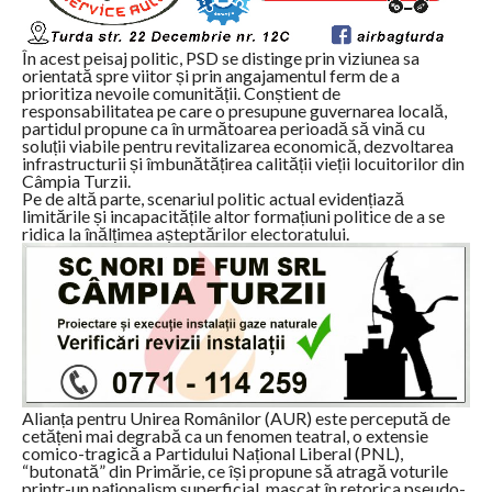
În acest peisaj politic, PSD se distinge prin viziunea sa
orientată spre viitor și prin angajamentul ferm de a
prioritiza nevoile comunității. Conștient de
responsabilitatea pe care o presupune guvernarea locală,
partidul propune ca în următoarea perioadă să vină cu
soluții viabile pentru revitalizarea economică, dezvoltarea
infrastructurii și îmbunătățirea calității vieții locuitorilor din
Câmpia Turzii.
Pe de altă parte, scenariul politic actual evidențiază
limitările și incapacitățile altor formațiuni politice de a se
ridica la înălțimea așteptărilor electoratului.
Alianța pentru Unirea Românilor (AUR) este percepută de
cetățeni mai degrabă ca un fenomen teatral, o extensie
comico-tragică a Partidului Național Liberal (PNL),
“butonată” din Primărie, ce își propune să atragă voturile
printr-un naționalism superficial, mascat în retorica pseudo-