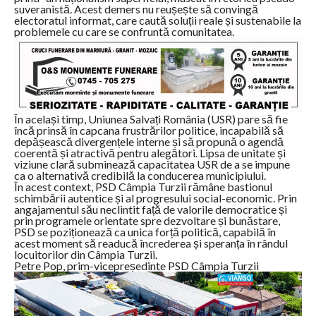
suveranistă. Acest demers nu reușește să convingă
electoratul informat, care caută soluții reale și sustenabile la
problemele cu care se confruntă comunitatea.
În același timp, Uniunea Salvați România (USR) pare să fie
încă prinsă în capcana frustrărilor politice, incapabilă să
depășească divergențele interne și să propună o agendă
coerentă și atractivă pentru alegători. Lipsa de unitate și
viziune clară subminează capacitatea USR de a se impune
ca o alternativă credibilă la conducerea municipiului.
În acest context, PSD Câmpia Turzii rămâne bastionul
schimbării autentice și al progresului social-economic. Prin
angajamentul său neclintit față de valorile democratice și
prin programele orientate spre dezvoltare și bunăstare,
PSD se poziționează ca unica forță politică, capabilă în
acest moment să readucă încrederea și speranța în rândul
locuitorilor din Câmpia Turzii.
Petre Pop, prim-vicepreședinte PSD Câmpia Turzii