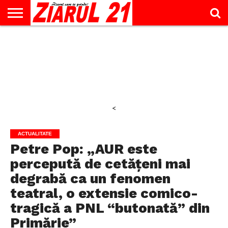
ACTUALITATE
INTERVIU
EDUCAŢIE
LIFESTYLE
OPINII
SPORT
ŞTIRI
UTILE
CONTACT
& TIMP
LIBER
<
ACTUALITATE
Petre Pop: „AUR este
percepută de cetățeni mai
degrabă ca un fenomen
teatral, o extensie comico-
tragică a PNL “butonată” din
Primărie”