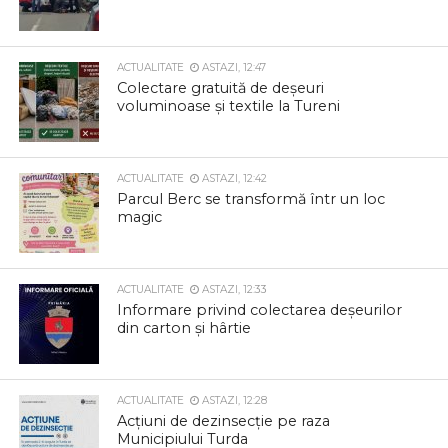
ACTUALITATE
ASTAZI, 12:47
Colectare gratuită de deșeuri
voluminoase și textile la Tureni
ACTUALITATE
ASTAZI, 12:42
Parcul Berc se transformă într un loc
magic
ACTUALITATE
ASTAZI, 12:33
Informare privind colectarea deșeurilor
din carton și hârtie
ACTUALITATE
ASTAZI, 12:28
Acțiuni de dezinsecție pe raza
Municipiului Turda