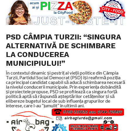
PSD CÂMPIA TURZII: “SINGURA
ALTERNATIVĂ DE SCHIMBARE
LA CONDUCEREA
MUNICIPIULUI!”
În contextul dinamic și pestriț al vieții politice din Câmpia
Turzii, Partidul Social Democrat (PSD) își reafirmă poziția
ca principal candidat capabil să aducă schimbarea necesară
la nivelul conducerii municipale. Prin experiența dobândită
și proiectele propuse, PSD se profilează ca singura forță
politică aptă să răspundă așteptărilor cetățenilor și să
elibereze bugetul local de sub influența grupurilor de
interese, care l-au “jumulit” în ultimii ani.