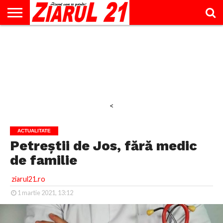
ACTUALITATE
INTERVIU
EDUCAŢIE
LIFESTYLE
OPINII
SPORT
ŞTIRI
UTILE
CONTACT
& TIMP
LIBER
<
ACTUALITATE
Petreștii de Jos, fără medic
de familie
ziarul21.ro
1 martie 2021, 13:12