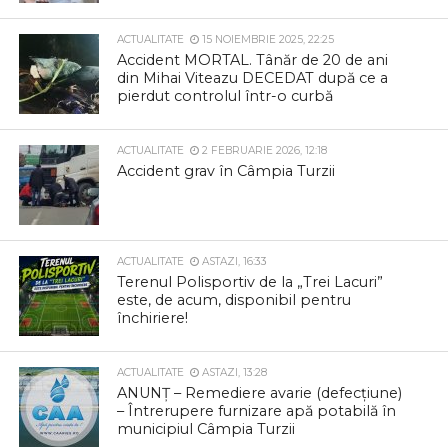
ACTUALITATE
15 NOIEMBRIE 2025, 22:25
Accident MORTAL. Tânăr de 20 de ani
din Mihai Viteazu DECEDAT după ce a
pierdut controlul într-o curbă
ACTUALITATE
2 FEBRUARIE 2026, 12:18
Accident grav în Câmpia Turzii
ACTUALITATE
ASTAZI, 16:33
Terenul Polisportiv de la „Trei Lacuri”
este, de acum, disponibil pentru
închiriere!
ACTUALITATE
ASTAZI, 13:28
ANUNȚ – Remediere avarie (defecțiune)
– Întrerupere furnizare apă potabilă în
municipiul Câmpia Turzii