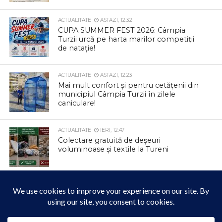
ACTUALITATE
ASTAZI, 12:32
CUPA SUMMER FEST 2026: Câmpia
Turzii urcă pe harta marilor competiții
de natație!
ACTUALITATE
ASTAZI, 12:23
Mai mult confort și pentru cetățenii din
municipiul Câmpia Turzii în zilele
caniculare!
ACTUALITATE
IERI, 12:47
Colectare gratuită de deșeuri
voluminoase și textile la Tureni
ACTUALITATE
IERI, 12:42
Parcul Berc se transformă într un loc
magic