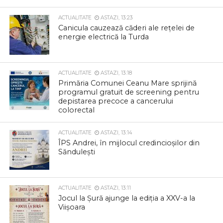
ACTUALITATE
ASTAZI, 13:23
Canicula cauzează căderi ale rețelei de
energie electrică la Turda
ACTUALITATE
ASTAZI, 13:18
Primăria Comunei Ceanu Mare sprijină
programul gratuit de screening pentru
depistarea precoce a cancerului
colorectal
ACTUALITATE
ASTAZI, 13:14
ÎPS Andrei, în mijlocul credincioșilor din
Săndulești
ACTUALITATE
ASTAZI, 13:11
Jocul la Șură ajunge la ediția a XXV-a la
Viișoara