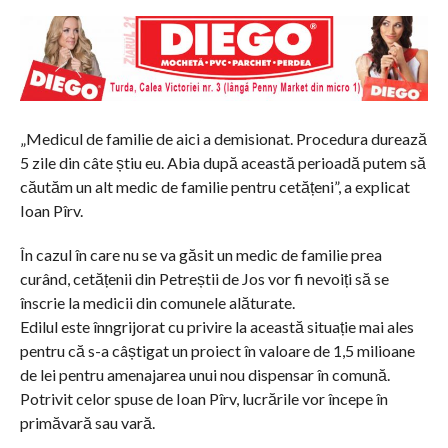
„Medicul de familie de aici a demisionat. Procedura durează
5 zile din câte știu eu. Abia după această perioadă putem să
căutăm un alt medic de familie pentru cetățeni”, a explicat
Ioan Pîrv.
În cazul în care nu se va găsit un medic de familie prea
curând, cetățenii din Petreștii de Jos vor fi nevoiți să se
înscrie la medicii din comunele alăturate.
Edilul este înngrijorat cu privire la această situație mai ales
pentru că s-a câștigat un proiect în valoare de 1,5 milioane
de lei pentru amenajarea unui nou dispensar în comună.
Potrivit celor spuse de Ioan Pîrv, lucrările vor începe în
primăvară sau vară.