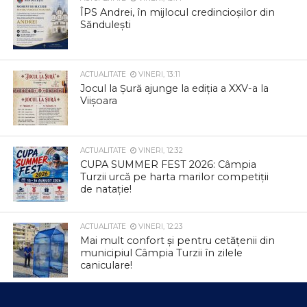
ÎPS Andrei, în mijlocul credincioșilor din
Săndulești
ACTUALITATE
VINERI, 13:11
Jocul la Șură ajunge la ediția a XXV-a la
Viișoara
ACTUALITATE
VINERI, 12:32
CUPA SUMMER FEST 2026: Câmpia
Turzii urcă pe harta marilor competiții
de natație!
ACTUALITATE
VINERI, 12:23
Mai mult confort și pentru cetățenii din
municipiul Câmpia Turzii în zilele
caniculare!
ACTUALITATE
JOI, 12:47