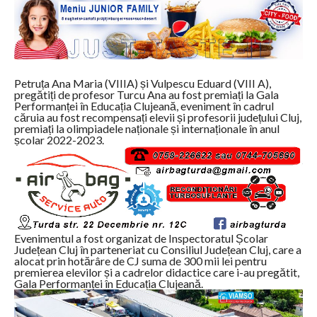
Petruța Ana Maria (VIIIA) și Vulpescu Eduard (VIII A),
pregătiți de profesor Turcu Ana au fost premiați la Gala
Performanței în Educația Clujeană, eveniment în cadrul
căruia au fost recompensați elevii și profesorii județului Cluj,
premiați la olimpiadele naționale și internaționale în anul
școlar 2022-2023.
Evenimentul a fost organizat de Inspectoratul Școlar
Județean Cluj în parteneriat cu Consiliul Județean Cluj, care a
alocat prin hotărâre de CJ suma de 300 mii lei pentru
premierea elevilor și a cadrelor didactice care i-au pregătit,
Gala Performanței în Educația Clujeană.