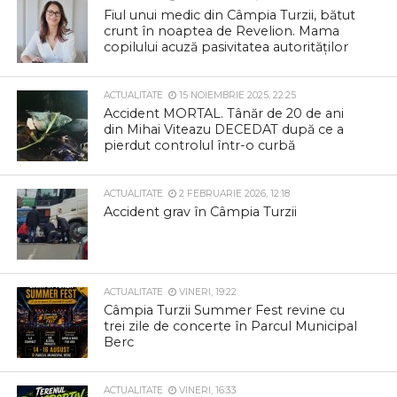
Fiul unui medic din Câmpia Turzii, bătut
crunt în noaptea de Revelion. Mama
copilului acuză pasivitatea autorităților
ACTUALITATE
15 NOIEMBRIE 2025, 22:25
Accident MORTAL. Tânăr de 20 de ani
din Mihai Viteazu DECEDAT după ce a
pierdut controlul într-o curbă
ACTUALITATE
2 FEBRUARIE 2026, 12:18
Accident grav în Câmpia Turzii
ACTUALITATE
VINERI, 19:22
Câmpia Turzii Summer Fest revine cu
trei zile de concerte în Parcul Municipal
Berc
ACTUALITATE
VINERI, 16:33