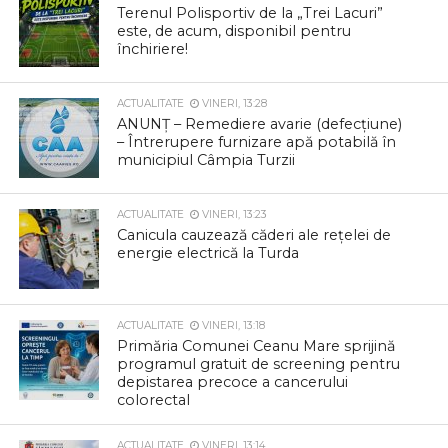
Terenul Polisportiv de la „Trei Lacuri”
este, de acum, disponibil pentru
închiriere!
ACTUALITATE
VINERI, 13:28
ANUNȚ – Remediere avarie (defecțiune)
– Întrerupere furnizare apă potabilă în
municipiul Câmpia Turzii
ACTUALITATE
VINERI, 13:23
Canicula cauzează căderi ale rețelei de
energie electrică la Turda
ACTUALITATE
VINERI, 13:18
Primăria Comunei Ceanu Mare sprijină
programul gratuit de screening pentru
depistarea precoce a cancerului
colorectal
ACTUALITATE
VINERI, 13:14