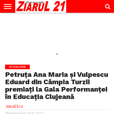
ACTUALITATE
INTERVIU
EDUCAŢIE
LIFESTYLE
OPINII
SPORT
ŞTIRI
UTILE
CONTACT
& TIMP
LIBER
<
ACTUALITATE
Petruța Ana Maria și Vulpescu
Eduard din Câmpia Turzii
premiați la Gala Performanței
în Educația Clujeană
ziarul21.ro
4 decembrie 2023, 19:13