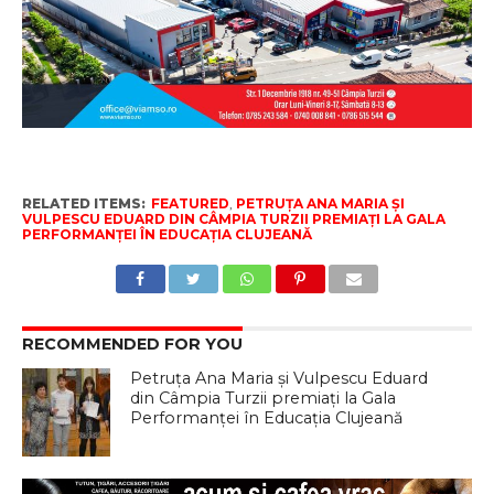
RELATED ITEMS:
FEATURED
,
PETRUȚA ANA MARIA ȘI
VULPESCU EDUARD DIN CÂMPIA TURZII PREMIAȚI LA GALA
PERFORMANȚEI ÎN EDUCAȚIA CLUJEANĂ
RECOMMENDED FOR YOU
Petruța Ana Maria și Vulpescu Eduard
din Câmpia Turzii premiați la Gala
Performanței în Educația Clujeană