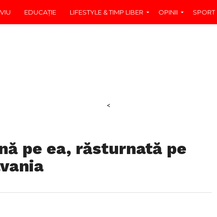
VIU
EDUCAŢIE
LIFESTYLE & TIMP LIBER
OPINII
SPORT
<
nă pe ea, răsturnată pe
lvania