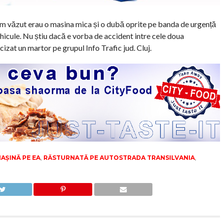
am văzut erau o masina mica și o dubă oprite pe banda de urgență
vehicule. Nu știu dacă e vorba de accident intre cele doua
izat un martor pe grupul Info Trafic jud. Cluj.
AȘINĂ PE EA
,
RĂSTURNATĂ PE AUTOSTRADA TRANSILVANIA
,