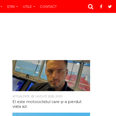
ŞTIRI
UTILE
CONTACT
7.4K
ACTUALITATE
1 AUGUST 2026, 20:29
El este motociclistul care și-a pierdut
viața azi