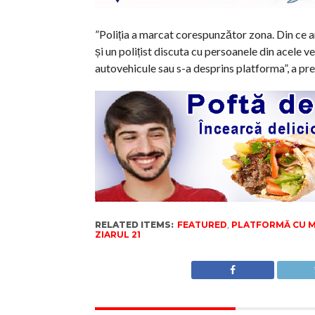
”Poliția a marcat corespunzător zona. Din ce 
și un polițist discuta cu persoanele din acele 
autovehicule sau s-a desprins platforma”, a prec
RELATED ITEMS:
FEATURED
,
PLATFORMĂ CU M
ZIARUL 21