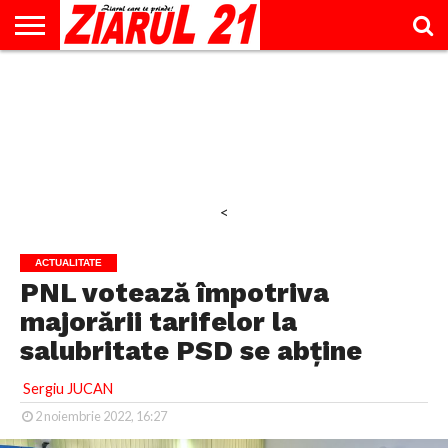
ACTUALITATE
INTERVIU
EDUCAŢIE
LIFESTYLE
OPINII
SPORT
ŞTIRI
UTILE
CONTACT
& TIMP
LIBER
<
ACTUALITATE
PNL votează împotriva
majorării tarifelor la
salubritate PSD se abține
Sergiu JUCAN
2 noiembrie 2022, 16:27