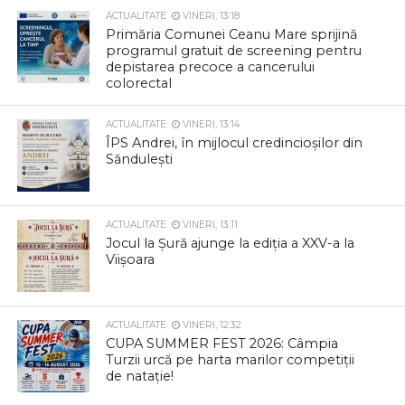
ACTUALITATE
VINERI, 13:18
Primăria Comunei Ceanu Mare sprijină
programul gratuit de screening pentru
depistarea precoce a cancerului
colorectal
ACTUALITATE
VINERI, 13:14
ÎPS Andrei, în mijlocul credincioșilor din
Săndulești
ACTUALITATE
VINERI, 13:11
Jocul la Șură ajunge la ediția a XXV-a la
Viișoara
ACTUALITATE
VINERI, 12:32
CUPA SUMMER FEST 2026: Câmpia
Turzii urcă pe harta marilor competiții
de natație!