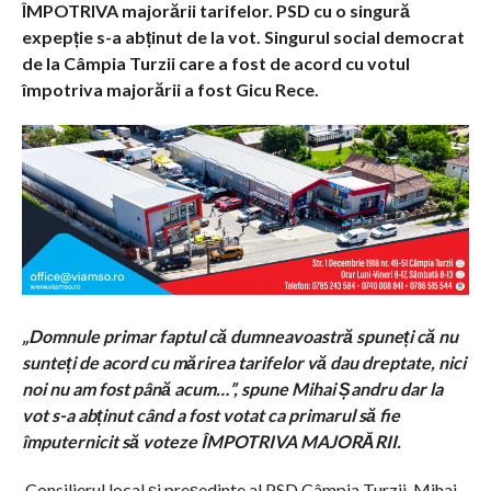
ÎMPOTRIVA majorării tarifelor. PSD cu o singură
expepție s-a abținut de la vot. Singurul social democrat
de la Câmpia Turzii care a fost de acord cu votul
împotriva majorării a fost Gicu Rece.
„Domnule primar faptul că dumneavoastră spuneți că nu
sunteți de acord cu mărirea tarifelor vă dau dreptate, nici
noi nu am fost până acum…”, spune Mihai Șandru dar la
vot s-a abținut când a fost votat ca primarul să fie
împuternicit să voteze ÎMPOTRIVA MAJORĂRII.
Consilierul local și președinte al PSD Câmpia Turzii, Mihai