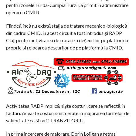
pentru zonele Turda-Câmpia Turzii, a primit în administrare
operarea CMID.
Fiindcă încă nu există staţia de tratare mecanico-biologică
din cadrul CMID, în acest circuit a fost introdus și RADP
Cluj, pentru activitatea de tratare a deșeurilor pe platforma
proprie și relocarea deșeurilor de pe platformă la CMID.
Activitatea RADP implică niște costuri, care se reflectă în
facturi. Aceaste costuri sunt cerute în majorarea tarifelor de
salubritate ca și tarif TRANZITORIU.
În prima încercare de majorare, Dorin Lojigan a retras