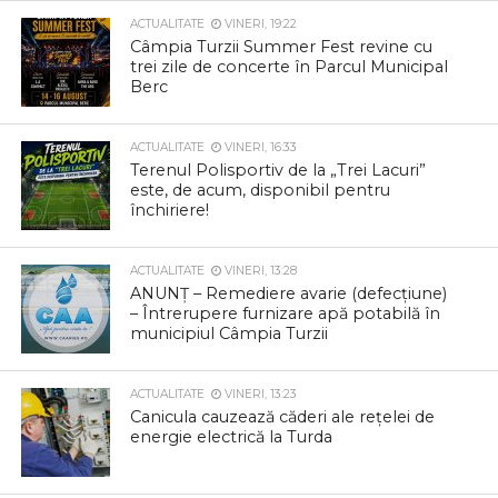
ACTUALITATE
VINERI, 19:22
Câmpia Turzii Summer Fest revine cu
trei zile de concerte în Parcul Municipal
Berc
ACTUALITATE
VINERI, 16:33
Terenul Polisportiv de la „Trei Lacuri”
este, de acum, disponibil pentru
închiriere!
ACTUALITATE
VINERI, 13:28
ANUNȚ – Remediere avarie (defecțiune)
– Întrerupere furnizare apă potabilă în
municipiul Câmpia Turzii
ACTUALITATE
VINERI, 13:23
Canicula cauzează căderi ale rețelei de
energie electrică la Turda