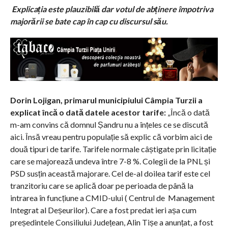
Explicația este plauzibilă dar votul de abținere împotriva
majorării se bate cap în cap cu discursul său.
Dorin Lojigan, primarul municipiului Câmpia Turzii a
explicat încă o dată datele acestor tarife:
„Încă o dată
m-am convins că domnul Șandru nu a înțeles ce se discută
aici. Însă vreau pentru populație să explic că vorbim aici de
două tipuri de tarife. Tarifele normale câștigate prin licitație
care se majorează undeva între 7-8 %. Colegii de la PNL și
PSD susțin această majorare. Cel de-al doilea tarif este cel
tranzitoriu care se aplică doar pe perioada de până la
intrarea în funcțiune a CMID-ului ( Centrul de Management
Integrat al Deșeurilor). Care a fost predat ieri așa cum
președintele Consiliului Județean, Alin Tișe a anunțat, a fost