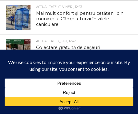
ACTUALITATE
VINERI, 12:23
Mai mult confort și pentru cetățenii din
municipiul Câmpia Turzii în zilele
caniculare!
ACTUALITATE
JOI, 12:47
Colectare gratuită de deșeuri
voluminoase și textile la Tureni
ACTUALITATE
JOI, 12:42
Parcul Berc se transformă într un loc
magic
Acest site folosește cookies. Navigând în continuare, vă exprimați acordul asupra folosirii
cookie-urilor.
Află mai multe
Am înțeles!
ACTUALITATE
JOI, 12:33
Informare privind colectarea deșeurilor
din carton și hârtie