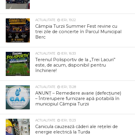
ACTUALITATE
IERI, 19:22
Câmpia Turzii Summer Fest revine cu
trei zile de concerte în Parcul Municipal
Berc
ACTUALITATE
IERI, 16:33
Terenul Polisportiv de la „Trei Lacuri”
este, de acum, disponibil pentru
închiriere!
ACTUALITATE
IERI, 13:28
ANUNȚ – Remediere avarie (defecțiune)
– Întrerupere furnizare apă potabilă în
municipiul Câmpia Turzii
ACTUALITATE
IERI, 13:23
Canicula cauzează căderi ale rețelei de
energie electrică la Turda