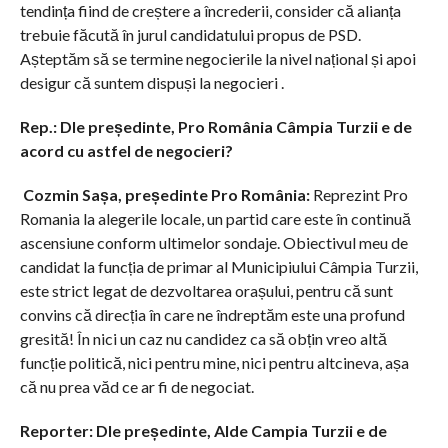
tendința fiind de creștere a încrederii, consider că alianța
trebuie făcută în jurul candidatului propus de PSD.
Așteptăm să se termine negocierile la nivel național și apoi
desigur că suntem dispuși la negocieri .
Rep.: Dle președinte, Pro România Câmpia Turzii e de
acord cu astfel de negocieri?
Cozmin Sașa, președinte Pro România:
Reprezint Pro
Romania la alegerile locale, un partid care este în continuă
ascensiune conform ultimelor sondaje. Obiectivul meu de
candidat la funcția de primar al Municipiului Câmpia Turzii,
este strict legat de dezvoltarea orașului, pentru că sunt
convins că direcția în care ne îndreptăm este una profund
gresită! În nici un caz nu candidez ca să obțin vreo altă
funcție politică, nici pentru mine, nici pentru altcineva, așa
că nu prea văd ce ar fi de negociat.
Reporter: Dle președinte, Alde Campia Turzii e de