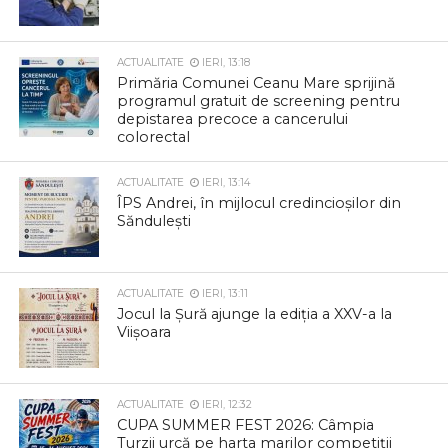
ACTUALITATE
IERI, 13:18
Primăria Comunei Ceanu Mare sprijină
programul gratuit de screening pentru
depistarea precoce a cancerului
colorectal
ACTUALITATE
IERI, 13:14
ÎPS Andrei, în mijlocul credincioșilor din
Săndulești
ACTUALITATE
IERI, 13:11
Jocul la Șură ajunge la ediția a XXV-a la
Viișoara
ACTUALITATE
IERI, 12:32
CUPA SUMMER FEST 2026: Câmpia
Turzii urcă pe harta marilor competiții