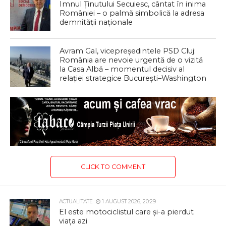
Imnul Ținutului Secuiesc, cântat în inima
României – o palmă simbolică la adresa
demnității naționale
Avram Gal, vicepreședintele PSD Cluj:
România are nevoie urgentă de o vizită
la Casa Albă – momentul decisiv al
relaţiei strategice București–Washington
CLICK TO COMMENT
ACTUALITATE
1 AUGUST 2026, 20:29
El este motociclistul care și-a pierdut
viața azi