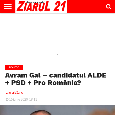
ACTUALITATE
INTERVIU
EDUCAŢIE
LIFESTYLE
OPINII
SPORT
ŞTIRI
UTILE
CONTACT
& TIMP
LIBER
<
POLITIC
Avram Gal – candidatul ALDE
+ PSD + Pro România?
ziarul21.ro
15 iunie 2020, 19:11