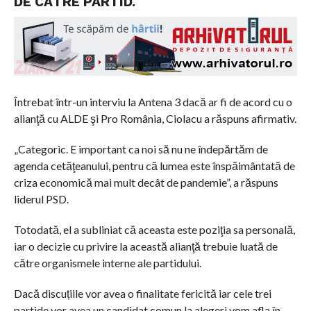
DE CĂTRE PARTID.
Întrebat într-un interviu la Antena 3 dacă ar fi de acord cu o
alianţă cu ALDE şi Pro România, Ciolacu a răspuns afirmativ.
„Categoric. E important ca noi să nu ne îndepărtăm de
agenda cetăţeanului, pentru că lumea este înspăimântată de
criza economică mai mult decât de pandemie”, a răspuns
liderul PSD.
Totodată, el a subliniat că aceasta este poziţia sa personală,
iar o decizie cu privire la această alianţă trebuie luată de
către organismele interne ale partidului.
Dacă discuțiile vor avea o finalitate fericită iar cele trei
partide vor avea un candidat comun la alegeri vom afla în