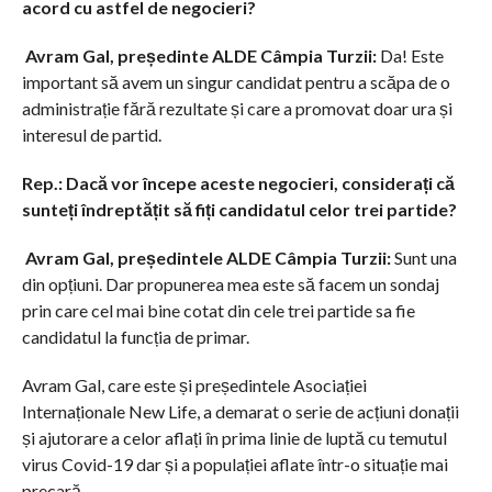
acord cu astfel de negocieri?
Avram Gal, președinte ALDE Câmpia Turzii:
Da! Este
important să avem un singur candidat pentru a scăpa de o
administrație fără rezultate și care a promovat doar ura și
interesul de partid.
Rep.: Dacă vor începe aceste negocieri, considerați că
sunteți îndreptățit să fiți candidatul celor trei partide?
Avram Gal, președintele ALDE Câmpia Turzii:
Sunt una
din opțiuni. Dar propunerea mea este să facem un sondaj
prin care cel mai bine cotat din cele trei partide sa fie
candidatul la funcția de primar.
Avram Gal, care este și președintele Asociației
Internaționale New Life, a demarat o serie de acțiuni donații
și ajutorare a celor aflați în prima linie de luptă cu temutul
virus Covid-19 dar și a populației aflate într-o situație mai
precară.