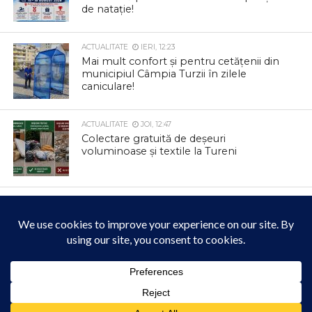
de natație!
ACTUALITATE
IERI, 12:23
Mai mult confort și pentru cetățenii din
municipiul Câmpia Turzii în zilele
caniculare!
ACTUALITATE
JOI, 12:47
Colectare gratuită de deșeuri
voluminoase și textile la Tureni
ACTUALITATE
JOI, 12:42
Parcul Berc se transformă într un loc
magic
ACTUALITATE
JOI, 12:33
Acest site folosește cookies. Navigând în continuare, vă exprimați acordul asupra folosirii
Informare privind colectarea deșeurilor
cookie-urilor.
Află mai multe
din carton și hârtie