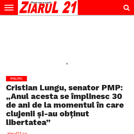
ACTUALITATE
INTERVIU
EDUCAŢIE
LIFESTYLE
OPINII
SPORT
ŞTIRI
UTILE
CONTACT
& TIMP
LIBER
<
POLITIC
Cristian Lungu, senator PMP:
„Anul acesta se împlinesc 30
de ani de la momentul în care
clujenii și-au obținut
libertatea”
ziarul21.ro