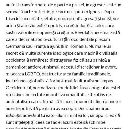
au fost transformate, de o parte a presei, în agresori este un
semnal foarte puternic, pe care nu-l putem ignora. După
biserici incendiate, jefuite, după preoți agresați și uciși, vor
urma și alte violențe împotriva creștinilor și a celor care
susțin valorile europene și creștine. Revoluția neo-marxistă
care a decimat socio-cultural țări occidentale precum
Germania sau Franța a ajuns și în România. Nu mai e un
secret că multe curente ideologice care macină civilizația
occidentală urmăresc distrugerea fizică sau psihică a
oamenilor: anticreștinismul, accesul discreționar la avort,
mișcarea LGBTQ, destructurarea familiei tradiționale,
incluziunea globalistă forțată, multiculturalismul impus
Occidentului, normalizarea pedofiliei. Însă apogeul acestei
ofensive concertate împotriva umanității este atins de
antinatalism care afirmă că în acest moment clima planetei
nu este potrivită pentru a avea copii. Deci, oamenii au
înădușit adevărul Creatorului în mintea lor, iar apoi cred că
sunt înțelepți și ceea ce fac ei acum este să schimbe
adevărul în minciună și minciuna în adevăr. Oamenii aceștia