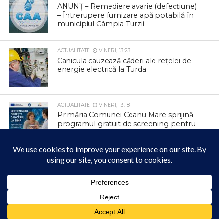
ANUNȚ – Remediere avarie (defecțiune)
– Întrerupere furnizare apă potabilă în
municipiul Câmpia Turzii
ACTUALITATE
VINERI, 13:23
Canicula cauzează căderi ale rețelei de
energie electrică la Turda
ACTUALITATE
VINERI, 13:18
Primăria Comunei Ceanu Mare sprijină
programul gratuit de screening pentru
depistarea precoce a cancerului
colorectal
ACTUALITATE
VINERI, 13:14
ÎPS Andrei, în mijlocul credincioșilor din
Săndulești
Acest site folosește cookies. Navigând în continuare, vă exprimați acordul asupra folosirii
cookie-urilor.
Află mai multe
ACTUALITATE
VINERI, 13:11