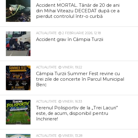
Accident MORTAL. Tânăr de 20 de ani
din Mihai Viteazu DECEDAT după ce a
pierdut controlul într-o curbă
ACTUALITATE
2 FEBRUARIE 2026, 12:18
Accident grav în Câmpia Turzii
ACTUALITATE
VINERI, 19:22
Câmpia Turzii Summer Fest revine cu
trei zile de concerte în Parcul Municipal
Berc
ACTUALITATE
VINERI, 16:33
Terenul Polisportiv de la „Trei Lacuri”
este, de acum, disponibil pentru
închiriere!
ACTUALITATE
VINERI, 13:28