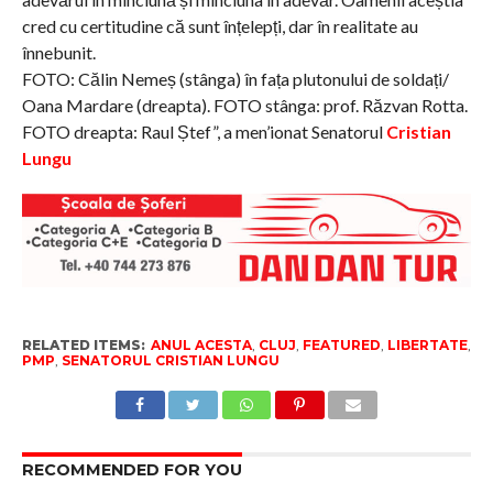
cred cu certitudine că sunt înțelepți, dar în realitate au
înnebunit.
FOTO: Călin Nemeș (stânga) în fața plutonului de soldați/
Oana Mardare (dreapta). FOTO stânga: prof. Răzvan Rotta.
FOTO dreapta: Raul Ștef”, a men’ionat Senatorul
Cristian
Lungu
RELATED ITEMS:
ANUL ACESTA
,
CLUJ
,
FEATURED
,
LIBERTATE
,
PMP
,
SENATORUL CRISTIAN LUNGU
RECOMMENDED FOR YOU