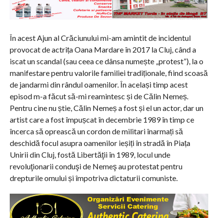
În acest Ajun al Crăciunului mi-am amintit de incidentul
provocat de actrița Oana Mardare în 2017 la Cluj, când a
iscat un scandal (sau ceea ce dânsa numește „protest”), la o
manifestare pentru valorile familiei tradiționale, fiind scoasă
de jandarmi din rândul oamenilor. În același timp acest
episod m-a făcut să-mi reamintesc și de Călin Nemeș.
Pentru cine nu știe, Călin Nemeș a fost și el un actor, dar un
artist care a fost împușcat în decembrie 1989 în timp ce
încerca să oprească un cordon de militari înarmați să
deschidă focul asupra oamenilor ieșiți în stradă în Piața
Unirii din Cluj, fostă Libertăţii în 1989, locul unde
revoluţionarii conduşi de Nemeş au protestat pentru
drepturile omului și împotriva dictaturii comuniste.