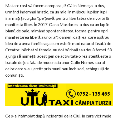
Mai are rost să facem comparații? Călin Nemeș s-a dus,
urmând îndemnul hristic, ca un miel în mijlocul lupilor, lupi
înarmați și cu glonț pe țeavă, pentru libertatea de a vorbi și
manifesta liber. În 2017, Oana Mardare s-a dus ca un lup în
blană de oaie, mimând spontaneitatea, tocmai pentru opri
manifestarea liberă a unor alți oameni ca și ea, care apărau
idea de a avea familie așa cum este în mod natural lăsată de
Creator: bărbat și femeie, nu doi bărbați sau două femei. Să
ajungi să numești acest gen de activitate o rezistență este o
bătaie de joc față de mucenicia unor Călin Nemeș sau al
celor care s-au jertfit prin munți sau închisori, schingiuiți de
comuniști.
Ce s-a întâmplat după incidentul de la Cluj, în care victimele