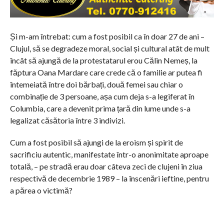
Și m-am întrebat: cum a fost posibil ca în doar 27 de ani –
Clujul, să se degradeze moral, social și cultural atât de mult
încât să ajungă de la protestatarul erou Călin Nemeș, la
făptura Oana Mardare care crede că o familie ar putea fi
întemeiată între doi bărbați, două femei sau chiar o
combinație de 3 persoane, așa cum deja s-a legiferat în
Columbia, care a devenit prima țară din lume unde s-a
legalizat căsătoria între 3 indivizi.
Cum a fost posibil să ajungi de la eroism și spirit de
sacrificiu autentic, manifestate într-o anonimitate aproape
totală, – pe stradă erau doar câteva zeci de clujeni în ziua
respectivă de decembrie 1989 – la înscenări ieftine, pentru
a părea o victimă?