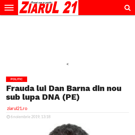
ACTUALITATE
INTERVIU
EDUCAŢIE
LIFESTYLE
OPINII
SPORT
ŞTIRI
UTILE
CONTACT
& TIMP
LIBER
<
POLITIC
Frauda lui Dan Barna din nou
sub lupa DNA (PE)
ziarul21.ro
6 noiembrie 2019, 13:18