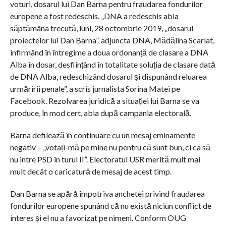
voturi, dosarul lui Dan Barna pentru fraudarea fondurilor
europene a fost redeschis. „DNA a redeschis abia
săptămâna trecută, luni, 28 octombrie 2019, „dosarul
proiectelor lui Dan Barna”, adjuncta DNA, Mădălina Scarlat,
infirmând în întregime a doua ordonanță de clasare a DNA
Alba în dosar, desființând în totalitate soluția de clasare dată
de DNA Alba, redeschizând dosarul și dispunând reluarea
urmăririi penale”, a scris jurnalista Sorina Matei pe
Facebook. Rezolvarea juridică a situației lui Barna se va
produce, în mod cert, abia după campania electorală.
Barna defilează în continuare cu un mesaj eminamente
negativ – „votați-mă pe mine nu pentru că sunt bun, ci ca să
nu intre PSD în turul II”. Electoratul USR merită mult mai
mult decât o caricatură de mesaj de acest timp.
Dan Barna se apără împotriva anchetei privind fraudarea
fondurilor europene spunând că nu există niciun conflict de
interes și el nu a favorizat pe nimeni. Conform OUG