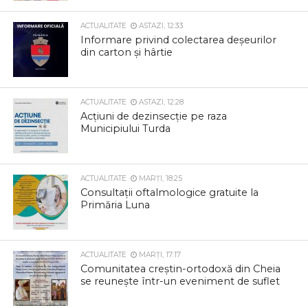
ACTUALITATE
ASTAZI, 12:33
Informare privind colectarea deșeurilor
din carton și hârtie
ACTUALITATE
ASTAZI, 12:28
Acțiuni de dezinsecție pe raza
Municipiului Turda
ACTUALITATE
MARȚI, 18:25
Consultații oftalmologice gratuite la
Primăria Luna
ACTUALITATE
MARȚI, 17:17
Comunitatea creștin-ortodoxă din Cheia
se reunește într-un eveniment de suflet