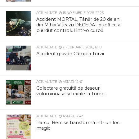
copilului acuză pasivitatea autorităților
ACTUALITATE
15 NOIEMBRIE 2025, 22:25
Accident MORTAL. Tânăr de 20 de ani
din Mihai Viteazu DECEDAT după ce a
pierdut controlul într-o curbă
ACTUALITATE
2 FEBRUARIE 2026, 12:18
Accident grav în Câmpia Turzii
ACTUALITATE
ASTAZI, 12:47
Colectare gratuită de deșeuri
voluminoase și textile la Tureni
ACTUALITATE
ASTAZI, 12:42
Parcul Berc se transformă într un loc
magic