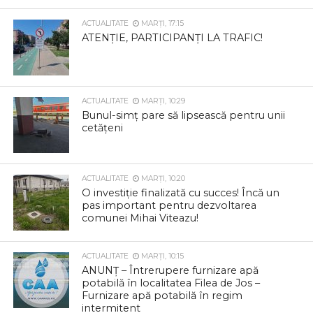
ACTUALITATE
MARȚI, 17:15
ATENȚIE, PARTICIPANȚI LA TRAFIC!
ACTUALITATE
MARȚI, 10:29
Bunul-simț pare să lipsească pentru unii
cetățeni
ACTUALITATE
MARȚI, 10:20
O investiție finalizată cu succes! Încă un
pas important pentru dezvoltarea
comunei Mihai Viteazu!
ACTUALITATE
MARȚI, 10:15
ANUNȚ – Întrerupere furnizare apă
potabilă în localitatea Filea de Jos –
Furnizare apă potabilă în regim