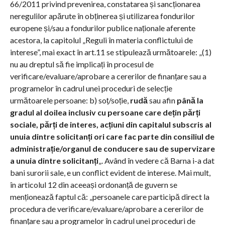
66/2011 privind prevenirea, constatarea și sancționarea
neregulilor apărute în obținerea și utilizarea fondurilor
europene și/sau a fondurilor publice naționale aferente
acestora, la capitolul „Reguli în materia conflictului de
interese”, mai exact în art.11 se stipulează următoarele: „(1)
nu au dreptul să fie implicați în procesul de
verificare/evaluare/aprobare a cererilor de finanțare sau a
programelor în cadrul unei proceduri de selecție
următoarele persoane: b) soț/soție,
rudă
sau afin
până la
gradul al doilea inclusiv cu persoane care dețin părți
sociale, părți de interes, acțiuni din capitalul subscris al
unuia dintre solicitanți ori care fac parte din consiliul de
administrație/organul de conducere sau de supervizare
a unuia dintre solicitanți
„. Având în vedere că Barna i-a dat
bani surorii sale, e un conflict evident de interese. Mai mult,
în articolul 12 din aceeași ordonanță de guvern se
menționează faptul că: „persoanele care participă direct la
procedura de verificare/evaluare/aprobare a cererilor de
finanțare sau a programelor în cadrul unei proceduri de