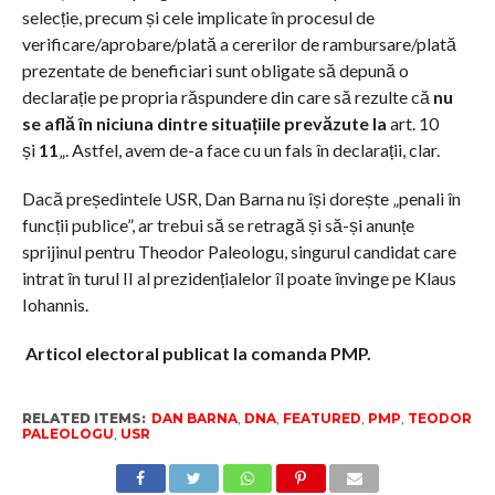
selecție, precum și cele implicate în procesul de
verificare/aprobare/plată a cererilor de rambursare/plată
prezentate de beneficiari sunt obligate să depună o
declarație pe propria răspundere din care să rezulte că
nu
se află în niciuna dintre situațiile prevăzute la
art. 10
și
11
„. Astfel, avem de-a face cu un fals în declarații, clar.
Dacă președintele USR, Dan Barna nu își dorește „penali în
funcții publice”, ar trebui să se retragă și să-și anunțe
sprijinul pentru Theodor Paleologu, singurul candidat care
intrat în turul II al prezidențialelor îl poate învinge pe Klaus
Iohannis.
Articol electoral publicat la comanda PMP.
RELATED ITEMS:
DAN BARNA
,
DNA
,
FEATURED
,
PMP
,
TEODOR
PALEOLOGU
,
USR