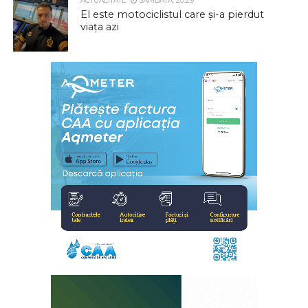
ACTUALITATE
SÂMBĂTĂ, 20:29
El este motociclistul care și-a pierdut
viața azi