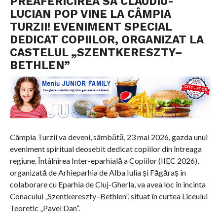
PREAFERICIREA SA CLAUDIU-
LUCIAN POP VINE LA CÂMPIA
TURZII! EVENIMENT SPECIAL
DEDICAT COPIILOR, ORGANIZAT LA
CASTELUL „SZENTKERESZTY–
BETHLEN”
Câmpia Turzii va deveni, sâmbătă, 23 mai 2026, gazda unui
eveniment spiritual deosebit dedicat copiilor din întreaga
regiune. Întâlnirea Inter-eparhială a Copiilor (IIEC 2026),
organizată de Arhieparhia de Alba Iulia și Făgăraș în
colaborare cu Eparhia de Cluj-Gherla, va avea loc în incinta
Conacului „Szentkereszty–Bethlen”, situat în curtea Liceului
Teoretic „Pavel Dan”.