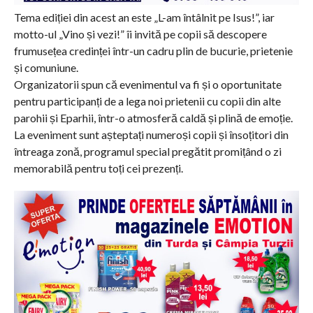
Tema ediției din acest an este „L-am întâlnit pe Isus!”, iar
motto-ul „Vino și vezi!” îi invită pe copii să descopere
frumusețea credinței într-un cadru plin de bucurie, prietenie
și comuniune.
Organizatorii spun că evenimentul va fi și o oportunitate
pentru participanți de a lega noi prietenii cu copii din alte
parohii și Eparhii, într-o atmosferă caldă și plină de emoție.
La eveniment sunt așteptați numeroși copii și însoțitori din
întreaga zonă, programul special pregătit promițând o zi
memorabilă pentru toți cei prezenți.