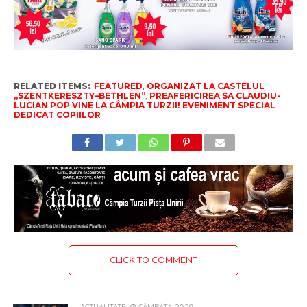
RELATED ITEMS:
FEATURED
,
ORGANIZAT LA CASTELUL
„SZENTKERESZTY–BETHLEN”
,
PREAFERICIREA SA CLAUDIU-
LUCIAN POP VINE LA CÂMPIA TURZII! EVENIMENT SPECIAL
DEDICAT COPIILOR
CLICK TO COMMENT