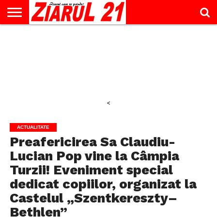
ACTUALITATE
INTERVIU
EDUCAŢIE
LIFESTYLE
OPINII
SPORT
ŞTIRI
UTILE
CONTACT
& TIMP
LIBER
<
ACTUALITATE
Preafericirea Sa Claudiu-
Lucian Pop vine la Câmpia
Turzii! Eveniment special
dedicat copiilor, organizat la
Castelul „Szentkereszty–
Bethlen”