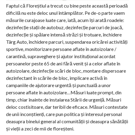
Faptul că Floreștiul a trecut cu bine peste această perioadă
dificilă nu este deloc unul întâmplător. Pe de-o parte vaem
măsurile curajoase luate care, iată, acum își arată roadele:
dezinfecție stații de autobuz, dezinfecție parcuri de joacă,
dezinfecție și spălare intensă străzi și trotuare, închidere
Târg Auto, închidere parcuri, suspendarea oricărei activități
sportive, monitorizare persoane aflate în autoizolare /
carantină, supraveghere și ajutor instituțional acordat
persoanelor peste 65 de ani fără venit și a celor aflate în
autoizolare, dezinfecție scări de bloc, montare dispersoare
dezinfectant în scările de bloc, implicare activă în
campaniile de ajutorare urgentă și punctuală a unor
persoane aflate în autoizolare…Măsuri luate prompt, din
timp, chiar înainte de instalarea Stării de urgență. Măsuri
deloc costisitoare, dar teribil de eficace. Măsuri contestate
de unii inconștienți, care pun politica și interesul personal
deasupra binelui general al comunității și deasupra sănătății
și vieții a zeci de mii de floreșteni.