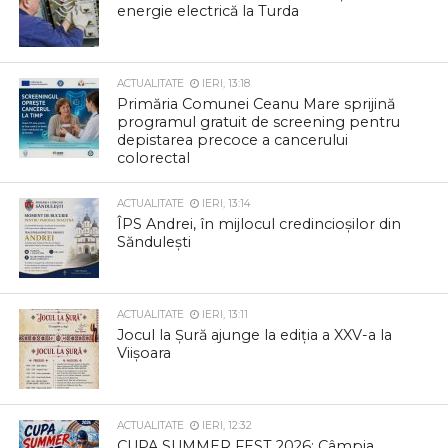
energie electrică la Turda
ACTUALITATE
IERI, 13:18
Primăria Comunei Ceanu Mare sprijină
programul gratuit de screening pentru
depistarea precoce a cancerului
colorectal
ACTUALITATE
IERI, 13:14
ÎPS Andrei, în mijlocul credincioșilor din
Săndulești
ACTUALITATE
IERI, 13:11
Jocul la Șură ajunge la ediția a XXV-a la
Viișoara
ACTUALITATE
IERI, 12:32
CUPA SUMMER FEST 2026: Câmpia