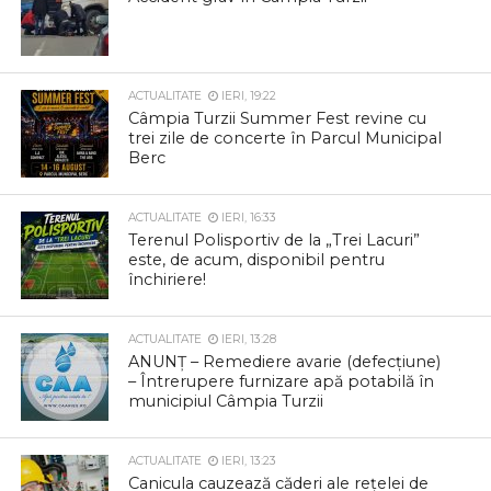
ACTUALITATE
IERI, 19:22
Câmpia Turzii Summer Fest revine cu
trei zile de concerte în Parcul Municipal
Berc
ACTUALITATE
IERI, 16:33
Terenul Polisportiv de la „Trei Lacuri”
este, de acum, disponibil pentru
închiriere!
ACTUALITATE
IERI, 13:28
ANUNȚ – Remediere avarie (defecțiune)
– Întrerupere furnizare apă potabilă în
municipiul Câmpia Turzii
ACTUALITATE
IERI, 13:23
Canicula cauzează căderi ale rețelei de