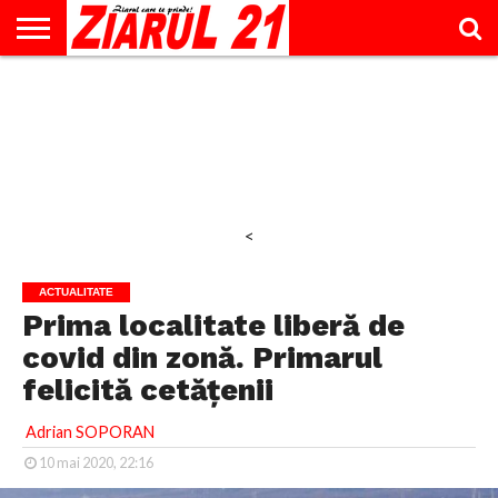
ACTUALITATE
INTERVIU
EDUCAŢIE
LIFESTYLE
OPINII
SPORT
ŞTIRI
UTILE
CONTACT
& TIMP
LIBER
<
ACTUALITATE
Prima localitate liberă de
covid din zonă. Primarul
felicită cetățenii
Adrian SOPORAN
10 mai 2020, 22:16