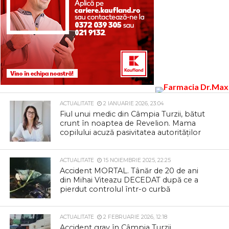
ACTUALITATE
2 IANUARIE 2026, 23:04
Fiul unui medic din Câmpia Turzii, bătut
crunt în noaptea de Revelion. Mama
copilului acuză pasivitatea autorităților
ACTUALITATE
15 NOIEMBRIE 2025, 22:25
Accident MORTAL. Tânăr de 20 de ani
din Mihai Viteazu DECEDAT după ce a
pierdut controlul într-o curbă
ACTUALITATE
2 FEBRUARIE 2026, 12:18
Accident grav în Câmpia Turzii