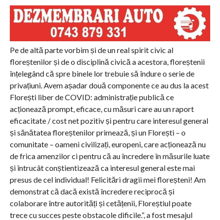
Pe de altă parte vorbim și de un real spirit civic al
floreștenilor și de o disciplină civică a acestora, floreștenii
înțelegând că spre binele lor trebuie să îndure o serie de
privațiuni. Avem așadar două componente ce au dus la acest
Florești liber de COVID: administrație publică ce
acționează prompt, eficace, cu măsuri care au un raport
eficacitate / cost net pozitiv și pentru care interesul general
și sănătatea floreștenilor primează, și un Florești – o
comunitate – oameni civilizați, europeni, care acționează nu
de frica amenzilor ci pentru că au încredere în măsurile luate
și întrucât conștientizează ca interesul general este mai
presus de cel individual! Felicitări dragii mei floreșteni! Am
demonstrat că dacă există încredere reciprocă și
colaborare între autorități și cetățenii, Floreștiul poate
trece cu succes peste obstacole dificile.”, a fost mesajul