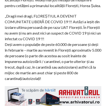
pentru cetățeni a primarului localității Florești, Horea Șulea.
„Dragii mei dragi, FLOREȘTIUL A DEVENIT
COMUNITATE LIBERĂ DE COVID 19 !!! Astăzi a ieșit din
izolare ultima persoană de pe raza UAT Florești. În Florești
nu avem și nu am avut nici un suspect de COVID 19 și nici un
infectat cu COVID 19 !!!
Deși avem o populație de peste 60.000 de persoane și deși
în februarie – martie au revenit în Florești aproximativ 5.000
de persoane (o parte din acestea au sosit înainte de
impunerea autoizolării / carantinei, o parte ulterior și au
trecut, după caz, în carantină sau autoizolare) astfel că la
mijloc de martie am avut chiar și peste 800 de
carantinați/autoizolați!