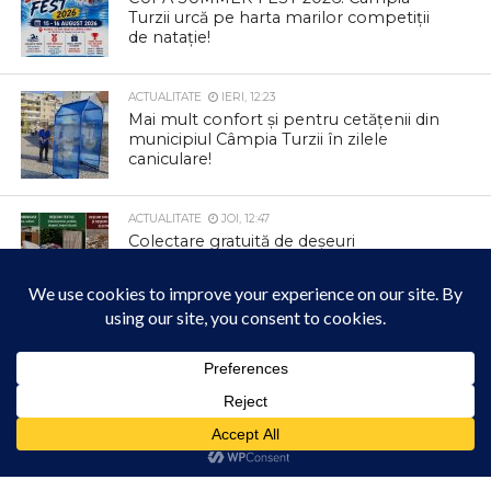
Turzii urcă pe harta marilor competiții
de natație!
ACTUALITATE
IERI, 12:23
Mai mult confort și pentru cetățenii din
municipiul Câmpia Turzii în zilele
caniculare!
ACTUALITATE
JOI, 12:47
Colectare gratuită de deșeuri
voluminoase și textile la Tureni
ACTUALITATE
JOI, 12:42
Parcul Berc se transformă într un loc
magic
Acest site folosește cookies. Navigând în continuare, vă exprimați acordul asupra folosirii
cookie-urilor.
Află mai multe
Am înțeles!
ACTUALITATE
JOI, 12:33
Informare privind colectarea deșeurilor