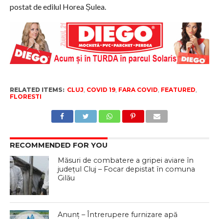
postat de edilul Horea Șulea.
RELATED ITEMS:
CLUJ
,
COVID 19
,
FARA COVID
,
FEATURED
,
FLORESTI
RECOMMENDED FOR YOU
Măsuri de combatere a gripei aviare în
județul Cluj – Focar depistat în comuna
Gilău
Anunț – Întrerupere furnizare apă