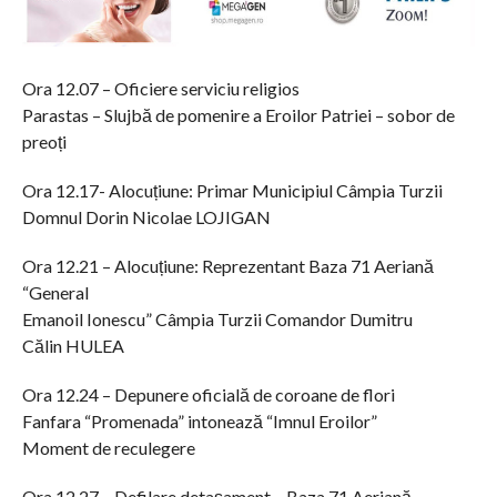
Ora 12.07 – Oficiere serviciu religios
Parastas – Slujbă de pomenire a Eroilor Patriei – sobor de
preoți
Ora 12.17- Alocuțiune: Primar Municipiul Câmpia Turzii
Domnul Dorin Nicolae LOJIGAN
Ora 12.21 – Alocuțiune: Reprezentant Baza 71 Aeriană
“General
Emanoil Ionescu” Câmpia Turzii Comandor Dumitru
Călin HULEA
Ora 12.24 – Depunere oficială de coroane de flori
Fanfara “Promenada” intonează “Imnul Eroilor”
Moment de reculegere
Ora 12.27 – Defilare detașament – Baza 71 Aeriană