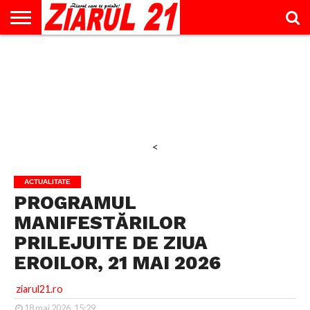
ACTUALITATE
INTERVIU
EDUCAŢIE
LIFESTYLE
OPINII
SPORT
ŞTIRI
UTILE
CONTACT
& TIMP
LIBER
<
ACTUALITATE
PROGRAMUL
MANIFESTĂRILOR
PRILEJUITE DE ZIUA
EROILOR, 21 MAI 2026
ziarul21.ro
18 mai 2026, 15:29