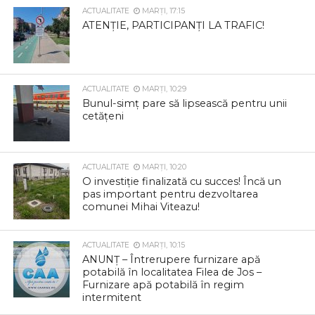
ACTUALITATE
MARȚI, 17:15
ATENȚIE, PARTICIPANȚI LA TRAFIC!
ACTUALITATE
MARȚI, 10:29
Bunul-simț pare să lipsească pentru unii
cetățeni
ACTUALITATE
MARȚI, 10:20
O investiție finalizată cu succes! Încă un
pas important pentru dezvoltarea
comunei Mihai Viteazu!
ACTUALITATE
MARȚI, 10:15
ANUNȚ – Întrerupere furnizare apă
potabilă în localitatea Filea de Jos –
Furnizare apă potabilă în regim
intermitent