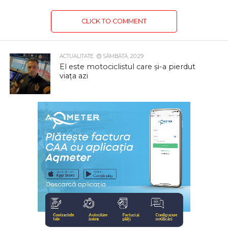
CLICK TO COMMENT
ACTUALITATE
SÂMBĂTĂ, 20:29
El este motociclistul care și-a pierdut
viața azi