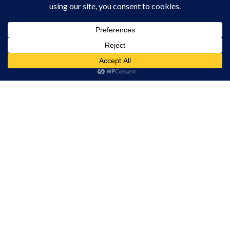
Ziarul care te prinde
Acest site folosește cookies. Navigând în continuare, vă exprimați acordul asupra folosirii
cookie-urilor.
Află mai multe
Am înțeles!
CONTACT
CLAUS WEB DESIGN & HOSTING