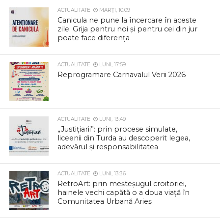
ACTUALITATE
MARȚI, 10:09
Canicula ne pune la încercare în aceste
zile. Grija pentru noi și pentru cei din jur
poate face diferența
ACTUALITATE
LUNI, 17:59
Reprogramare Carnavalul Verii 2026
ACTUALITATE
LUNI, 13:49
„Justițiarii”: prin procese simulate,
liceenii din Turda au descoperit legea,
adevărul și responsabilitatea
ACTUALITATE
LUNI, 13:36
RetroArt: prin meșteșugul croitoriei,
hainele vechi capătă o a doua viață în
Comunitatea Urbană Arieș