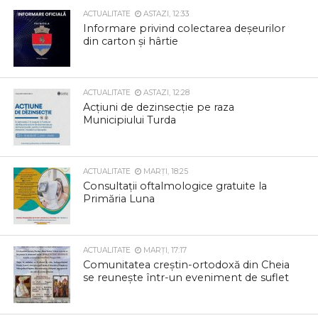
ACTUALITATE
ASTAZI, 12:33
Informare privind colectarea deșeurilor
din carton și hârtie
ACTUALITATE
ASTAZI, 12:28
Acțiuni de dezinsecție pe raza
Municipiului Turda
ACTUALITATE
MARȚI, 18:25
Consultații oftalmologice gratuite la
Primăria Luna
ACTUALITATE
MARȚI, 17:17
Comunitatea creștin-ortodoxă din Cheia
se reunește într-un eveniment de suflet