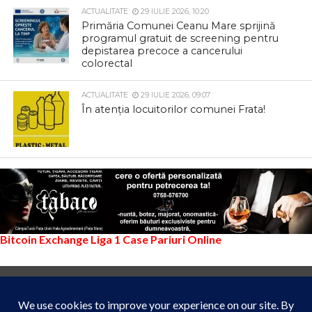
ACTUALITATE
29 IULIE 2026, 10:20
Primăria Comunei Ceanu Mare sprijină
programul gratuit de screening pentru
depistarea precoce a cancerului
colorectal
ACTUALITATE
29 IULIE 2026, 09:07
În atenția locuitorilor comunei Frata!
Bitcoin Exchange
Liga 1
Case Pariuri Online