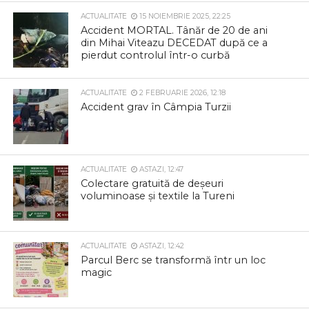
ACTUALITATE
15 NOIEMBRIE 2025, 22:25
Accident MORTAL. Tânăr de 20 de ani
din Mihai Viteazu DECEDAT după ce a
pierdut controlul într-o curbă
ACTUALITATE
2 FEBRUARIE 2026, 12:18
Accident grav în Câmpia Turzii
ACTUALITATE
ASTAZI, 12:47
Colectare gratuită de deșeuri
voluminoase și textile la Tureni
ACTUALITATE
ASTAZI, 12:42
Parcul Berc se transformă într un loc
magic