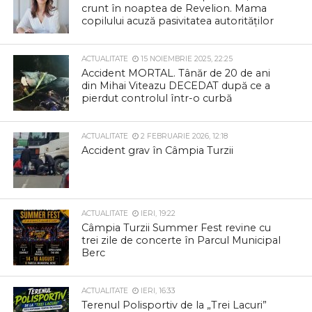
crunt în noaptea de Revelion. Mama
copilului acuză pasivitatea autorităților
ACTUALITATE
15 NOIEMBRIE 2025, 22:25
Accident MORTAL. Tânăr de 20 de ani
din Mihai Viteazu DECEDAT după ce a
pierdut controlul într-o curbă
ACTUALITATE
2 FEBRUARIE 2026, 12:18
Accident grav în Câmpia Turzii
ACTUALITATE
IERI, 19:22
Câmpia Turzii Summer Fest revine cu
trei zile de concerte în Parcul Municipal
Berc
ACTUALITATE
IERI, 16:33
Terenul Polisportiv de la „Trei Lacuri”