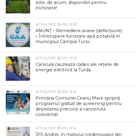
este, de acum, disponibil pentru
închiriere!
ACTUALITATE
IERI, 13:28
ANUNȚ – Remediere avarie (defecțiune)
– Întrerupere furnizare apă potabilă în
municipiul Câmpia Turzii
ACTUALITATE
IERI, 13:23
Canicula cauzează căderi ale rețelei de
energie electrică la Turda
ACTUALITATE
IERI, 13:18
Primăria Comunei Ceanu Mare sprijină
programul gratuit de screening pentru
depistarea precoce a cancerului
colorectal
ACTUALITATE
IERI, 13:14
ÎPS Andrei, în mijlocul credincioșilor din