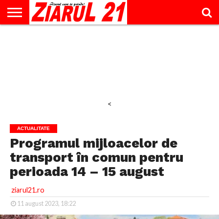
ACTUALITATE
INTERVIU
EDUCAŢIE
LIFESTYLE
OPINII
SPORT
ŞTIRI
UTILE
CONTACT
& TIMP
LIBER
<
ACTUALITATE
Programul mijloacelor de
transport în comun pentru
perioada 14 – 15 august
ziarul21.ro
11 august 2023, 18:22