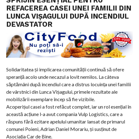
REFACEREA CASEI UNEI FAMILII DIN
LUNCA VIȘAGULUI DUPĂ INCENDIUL
DEVASTATOR
Solidaritatea și implicarea comunității continuă să ofere
speranță acolo unde necazul a lovit nemilos. La câteva
săptămâni după incendiul care a distrus locuința unei familii
de vârstnici din Lunca Vișagului, primele rezultate ale
mobilizării exemplare încep să fie vizibile.
Acoperișul casei a fost refăcut complet, iar un rol esențial în
această acțiune l-a avut compania Vulp Logistics, care a
răspuns fără ezitare apelului umanitar lansat de primarul
comunei Poieni, Adrian Daniel Morariu, și susținut de
Asociația Car de Bine.