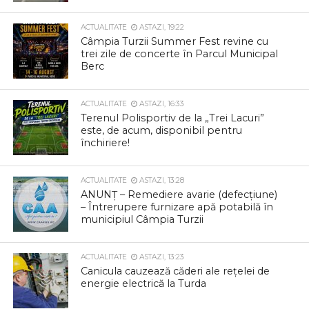
ACTUALITATE
ASTAZI, 19:22
Câmpia Turzii Summer Fest revine cu
trei zile de concerte în Parcul Municipal
Berc
ACTUALITATE
ASTAZI, 16:33
Terenul Polisportiv de la „Trei Lacuri”
este, de acum, disponibil pentru
închiriere!
ACTUALITATE
ASTAZI, 13:28
ANUNȚ – Remediere avarie (defecțiune)
– Întrerupere furnizare apă potabilă în
municipiul Câmpia Turzii
ACTUALITATE
ASTAZI, 13:23
Canicula cauzează căderi ale rețelei de
energie electrică la Turda