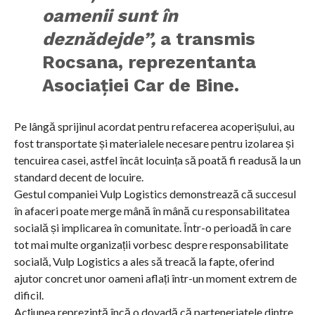
oamenii sunt în
deznădejde”,
a transmis
Rocsana, reprezentanta
Asociației Car de Bine.
Pe lângă sprijinul acordat pentru refacerea acoperișului, au
fost transportate și materialele necesare pentru izolarea și
tencuirea casei, astfel încât locuința să poată fi readusă la un
standard decent de locuire.
Gestul companiei Vulp Logistics demonstrează că succesul
în afaceri poate merge mână în mână cu responsabilitatea
socială și implicarea în comunitate. Într-o perioadă în care
tot mai multe organizații vorbesc despre responsabilitate
socială, Vulp Logistics a ales să treacă la fapte, oferind
ajutor concret unor oameni aflați într-un moment extrem de
dificil.
Acțiunea reprezintă încă o dovadă că parteneriatele dintre