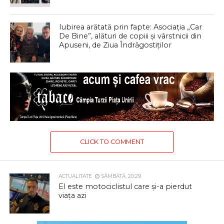
Iubirea arătată prin fapte: Asociația „Car
De Bine”, alături de copiii și vârstnicii din
Apuseni, de Ziua Îndrăgostiților
CLICK TO COMMENT
ACTUALITATE
SÂMBĂTĂ, 20:29
El este motociclistul care și-a pierdut
viața azi