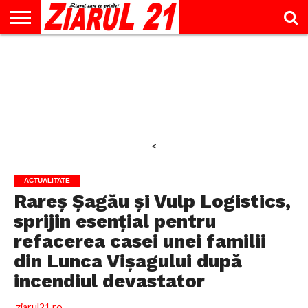
ACTUALITATE
INTERVIU
EDUCAŢIE
LIFESTYLE
OPINII
SPORT
ŞTIRI
UTILE
CONTACT
& TIMP
LIBER
<
ACTUALITATE
Rareș Șagău și Vulp Logistics,
sprijin esențial pentru
refacerea casei unei familii
din Lunca Vișagului după
incendiul devastator
ziarul21.ro