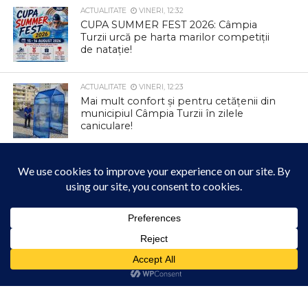
ACTUALITATE
VINERI, 12:32
CUPA SUMMER FEST 2026: Câmpia
Turzii urcă pe harta marilor competiții
de natație!
ACTUALITATE
VINERI, 12:23
Mai mult confort și pentru cetățenii din
municipiul Câmpia Turzii în zilele
caniculare!
ACTUALITATE
JOI, 12:47
Colectare gratuită de deșeuri
voluminoase și textile la Tureni
Acest site folosește cookies. Navigând în continuare, vă exprimați acordul asupra folosirii
ACTUALITATE
JOI, 12:42
cookie-urilor.
Află mai multe
Parcul Berc se transformă într un loc
magic
Am înțeles!