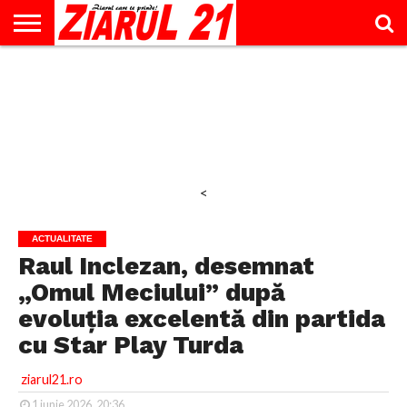
ACTUALITATE
INTERVIU
EDUCAŢIE
LIFESTYLE
OPINII
SPORT
ŞTIRI
UTILE
CONTACT
& TIMP
LIBER
<
ACTUALITATE
Raul Inclezan, desemnat
„Omul Meciului” după
evoluția excelentă din partida
cu Star Play Turda
ziarul21.ro
1 iunie 2026, 20:36