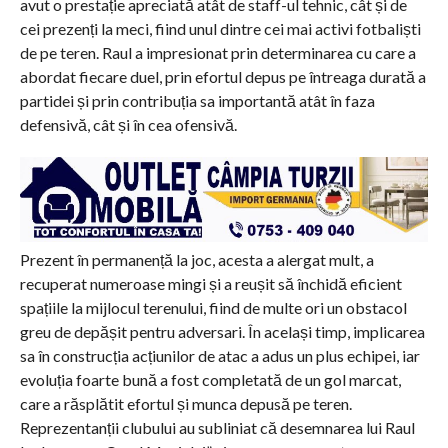
avut o prestație apreciată atât de staff-ul tehnic, cât și de
cei prezenți la meci, fiind unul dintre cei mai activi fotbaliști
de pe teren. Raul a impresionat prin determinarea cu care a
abordat fiecare duel, prin efortul depus pe întreaga durată a
partidei și prin contribuția sa importantă atât în faza
defensivă, cât și în cea ofensivă.
Prezent în permanență la joc, acesta a alergat mult, a
recuperat numeroase mingi și a reușit să închidă eficient
spațiile la mijlocul terenului, fiind de multe ori un obstacol
greu de depășit pentru adversari. În același timp, implicarea
sa în construcția acțiunilor de atac a adus un plus echipei, iar
evoluția foarte bună a fost completată de un gol marcat,
care a răsplătit efortul și munca depusă pe teren.
Reprezentanții clubului au subliniat că desemnarea lui Raul