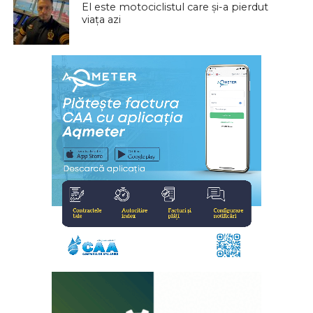
El este motociclistul care și-a pierdut
viața azi