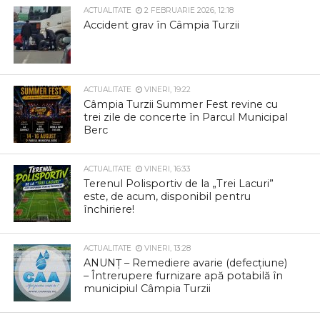
ACTUALITATE
2 FEBRUARIE 2026, 12:18
Accident grav în Câmpia Turzii
ACTUALITATE
VINERI, 19:22
Câmpia Turzii Summer Fest revine cu
trei zile de concerte în Parcul Municipal
Berc
ACTUALITATE
VINERI, 16:33
Terenul Polisportiv de la „Trei Lacuri”
este, de acum, disponibil pentru
închiriere!
ACTUALITATE
VINERI, 13:28
ANUNȚ – Remediere avarie (defecțiune)
– Întrerupere furnizare apă potabilă în
municipiul Câmpia Turzii