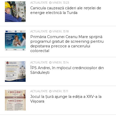
ACTUALITATE
VINERI, 13:23
Canicula cauzează căderi ale rețelei de
energie electrică la Turda
ACTUALITATE
VINERI, 13:18
Primăria Comunei Ceanu Mare sprijină
programul gratuit de screening pentru
depistarea precoce a cancerului
colorectal
ACTUALITATE
VINERI, 13:14
ÎPS Andrei, în mijlocul credincioșilor din
Săndulești
ACTUALITATE
VINERI, 13:11
Jocul la Șură ajunge la ediția a XXV-a la
Viișoara