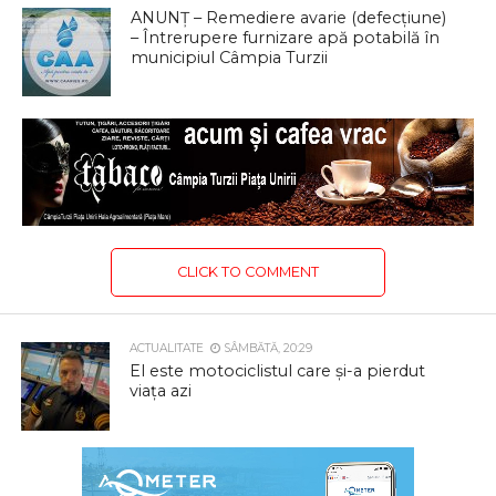
ANUNȚ – Remediere avarie (defecțiune)
– Întrerupere furnizare apă potabilă în
municipiul Câmpia Turzii
CLICK TO COMMENT
ACTUALITATE
SÂMBĂTĂ, 20:29
El este motociclistul care și-a pierdut
viața azi