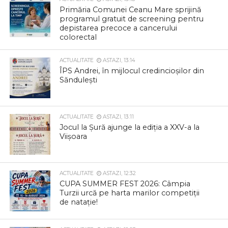
Primăria Comunei Ceanu Mare sprijină
programul gratuit de screening pentru
depistarea precoce a cancerului
colorectal
ACTUALITATE
ASTAZI, 13:14
ÎPS Andrei, în mijlocul credincioșilor din
Săndulești
ACTUALITATE
ASTAZI, 13:11
Jocul la Șură ajunge la ediția a XXV-a la
Viișoara
ACTUALITATE
ASTAZI, 12:32
CUPA SUMMER FEST 2026: Câmpia
Turzii urcă pe harta marilor competiții
de natație!