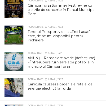
ACTUALITATE
ASTAZI, 19:22
Câmpia Turzii Summer Fest revine cu
trei zile de concerte în Parcul Municipal
Berc
ACTUALITATE
ASTAZI, 16:33
Terenul Polisportiv de la „Trei Lacuri”
este, de acum, disponibil pentru
închiriere!
ACTUALITATE
ASTAZI, 13:28
ANUNȚ – Remediere avarie (defecțiune)
– Întrerupere furnizare apă potabilă în
municipiul Câmpia Turzii
ACTUALITATE
ASTAZI, 13:23
Canicula cauzează căderi ale rețelei de
energie electrică la Turda
ACTUALITATE
ASTAZI, 13:18