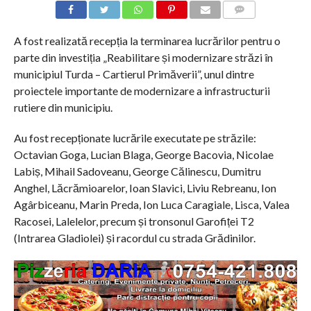
COMMENTS
A fost realizată recepția la terminarea lucrărilor pentru o
parte din investiția „Reabilitare și modernizare străzi în
municipiul Turda – Cartierul Primăverii”, unul dintre
proiectele importante de modernizare a infrastructurii
rutiere din municipiu.
Au fost recepționate lucrările executate pe străzile:
Octavian Goga, Lucian Blaga, George Bacovia, Nicolae
Labiș, Mihail Sadoveanu, George Călinescu, Dumitru
Anghel, Lăcrămioarelor, Ioan Slavici, Liviu Rebreanu, Ion
Agârbiceanu, Marin Preda, Ion Luca Caragiale, Lisca, Valea
Racosei, Lalelelor, precum și tronsonul Garofiței T2
(Intrarea Gladiolei) și racordul cu strada Grădinilor.