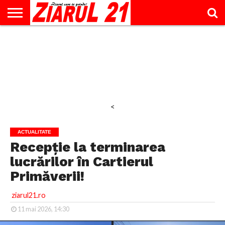
ACTUALITATE
INTERVIU
EDUCAŢIE
LIFESTYLE
OPINII
SPORT
ŞTIRI
UTILE
CONTACT
& TIMP
LIBER
<
ACTUALITATE
Recepție la terminarea
lucrărilor în Cartierul
Primăverii!
ziarul21.ro
11 mai 2026, 14:30