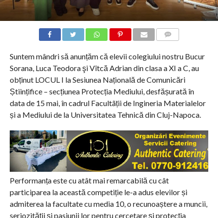
COMMENTS
Suntem mândri să anunțăm că elevii colegiului nostru Bucur
Sorana, Luca Teodora şi Vîtcă Adrian din clasa a XI a C, au
obținut LOCUL I la Sesiunea Națională de Comunicări
Științifice – secțiunea Protecția Mediului, desfășurată în
data de 15 mai, în cadrul Facultãții de Ingineria Materialelor
și a Mediului de la Universitatea Tehnică din Cluj-Napoca.
Performanța este cu atât mai remarcabilă cu cât
participarea la această competiție le-a adus elevilor și
admiterea la facultate cu media 10, o recunoaștere a muncii,
seriozității și pasiunii lor pentru cercetare și protecția