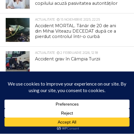
copilului acuză pasivitatea autorităților
ACTUALITATE
15 NOIEMBRIE 2025, 22:25
Accident MORTAL. Tânăr de 20 de ani
din Mihai Viteazu DECEDAT după ce a
pierdut controlul într-o curbă
ACTUALITATE
2 FEBRUARIE 2026, 12:18
Accident grav în Câmpia Turzii
ACTUALITATE
IERI, 19:22
Câmpia Turzii Summer Fest revine cu
trei zile de concerte în Parcul Municipal
Berc
Acest site folosește cookies. Navigând în continuare, vă exprimați acordul asupra folosirii
cookie-urilor.
Află mai multe
ACTUALITATE
IERI, 16:33
Terenul Polisportiv de la „Trei Lacuri”
Am înțeles!
este, de acum, disponibil pentru