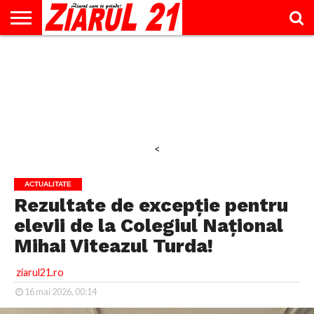
ACTUALITATE
INTERVIU
EDUCAŢIE
LIFESTYLE
OPINII
SPORT
ŞTIRI
UTILE
CONTACT
& TIMP
LIBER
<
ACTUALITATE
Rezultate de excepție pentru
elevii de la Colegiul Național
Mihai Viteazul Turda!
ziarul21.ro
16 mai 2026, 00:14