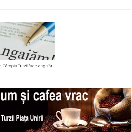
 Câmpia Turzii face angajări