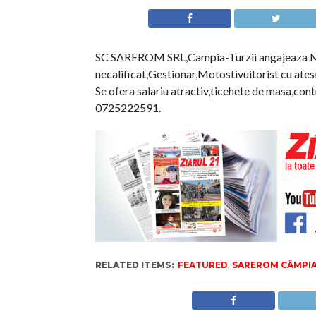
SC SAREROM SRL,Campia-Turzii angajeaza M
necalificat,Gestionar,Motostivuitorist cu atest
Se ofera salariu atractiv,ticehete de masa,con
0725222591.
RELATED ITEMS:
FEATURED
,
SAREROM CÂMPIA 