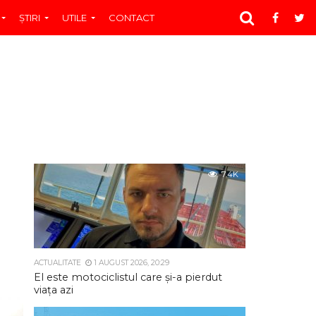
ŞTIRI
UTILE
CONTACT
7.4K
ACTUALITATE
1 AUGUST 2026, 20:29
El este motociclistul care și-a pierdut
viața azi