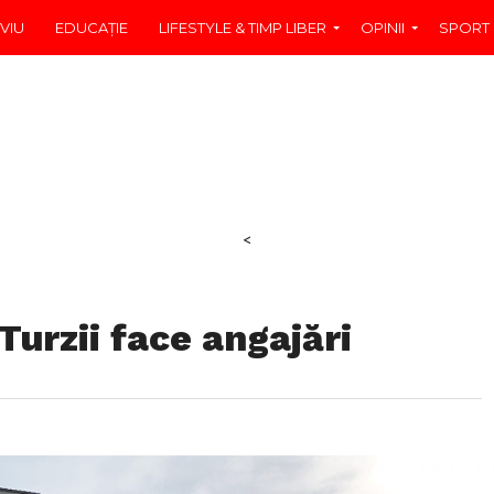
VIU
EDUCAŢIE
LIFESTYLE & TIMP LIBER
OPINII
SPORT
<
rzii face angajări