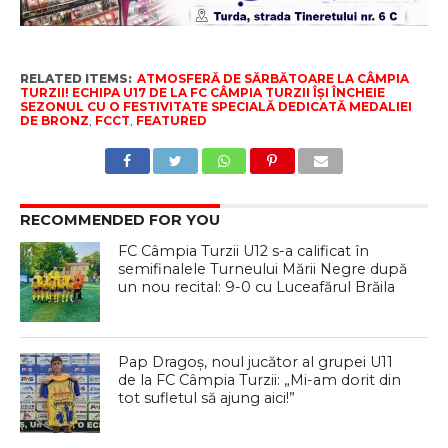
RELATED ITEMS:
ATMOSFERĂ DE SĂRBĂTOARE LA CÂMPIA
TURZII! ECHIPA U17 DE LA FC CÂMPIA TURZII ÎȘI ÎNCHEIE
SEZONUL CU O FESTIVITATE SPECIALĂ DEDICATĂ MEDALIEI
DE BRONZ
,
FCCT
,
FEATURED
RECOMMENDED FOR YOU
FC Câmpia Turzii U12 s-a calificat în
semifinalele Turneului Mării Negre după
un nou recital: 9-0 cu Luceafărul Brăila
Pap Dragoș, noul jucător al grupei U11
de la FC Câmpia Turzii: „Mi-am dorit din
tot sufletul să ajung aici!”