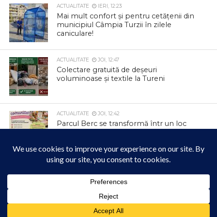
ACTUALITATE
IERI, 12:23
Mai mult confort și pentru cetățenii din
municipiul Câmpia Turzii în zilele
caniculare!
ACTUALITATE
JOI, 12:47
Colectare gratuită de deșeuri
voluminoase și textile la Tureni
ACTUALITATE
JOI, 12:42
Parcul Berc se transformă într un loc
magic
ACTUALITATE
JOI, 12:33
Informare privind colectarea deșeurilor
din carton și hârtie
Acest site folosește cookies. Navigând în continuare, vă exprimați acordul asupra folosirii
cookie-urilor.
Află mai multe