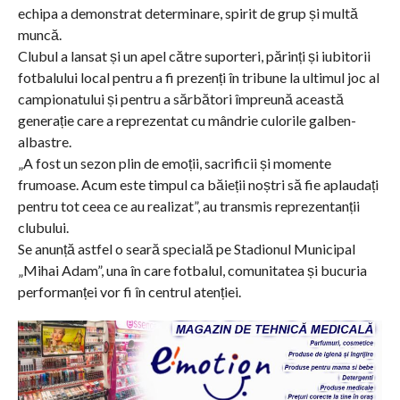
echipa a demonstrat determinare, spirit de grup și multă
muncă.
Clubul a lansat și un apel către suporteri, părinți și iubitorii
fotbalului local pentru a fi prezenți în tribune la ultimul joc al
campionatului și pentru a sărbători împreună această
generație care a reprezentat cu mândrie culorile galben-
albastre.
„A fost un sezon plin de emoții, sacrificii și momente
frumoase. Acum este timpul ca băieții noștri să fie aplaudați
pentru tot ceea ce au realizat”, au transmis reprezentanții
clubului.
Se anunță astfel o seară specială pe Stadionul Municipal
„Mihai Adam”, una în care fotbalul, comunitatea și bucuria
performanței vor fi în centrul atenției.