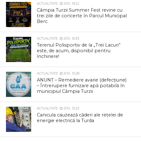
ACTUALITATE
IERI, 19:22
Câmpia Turzii Summer Fest revine cu
trei zile de concerte în Parcul Municipal
Berc
ACTUALITATE
IERI, 16:33
Terenul Polisportiv de la „Trei Lacuri”
este, de acum, disponibil pentru
închiriere!
ACTUALITATE
IERI, 13:28
ANUNȚ – Remediere avarie (defecțiune)
– Întrerupere furnizare apă potabilă în
municipiul Câmpia Turzii
ACTUALITATE
IERI, 13:23
Canicula cauzează căderi ale rețelei de
energie electrică la Turda