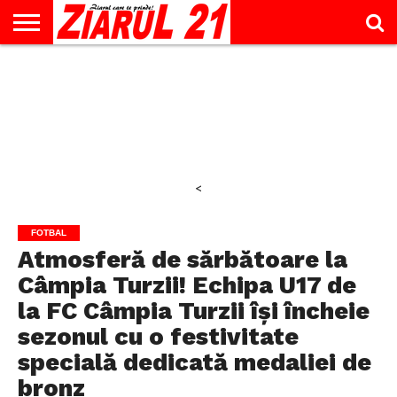
ACTUALITATE
INTERVIU
EDUCAŢIE
LIFESTYLE
OPINII
SPORT
ŞTIRI
UTILE
CONTACT
& TIMP
LIBER
<
FOTBAL
Atmosferă de sărbătoare la
Câmpia Turzii! Echipa U17 de
la FC Câmpia Turzii își încheie
sezonul cu o festivitate
specială dedicată medaliei de
bronz