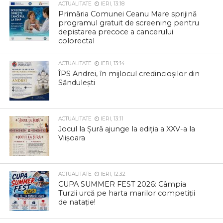
ACTUALITATE
IERI, 13:18
Primăria Comunei Ceanu Mare sprijină
programul gratuit de screening pentru
depistarea precoce a cancerului
colorectal
ACTUALITATE
IERI, 13:14
ÎPS Andrei, în mijlocul credincioșilor din
Săndulești
ACTUALITATE
IERI, 13:11
Jocul la Șură ajunge la ediția a XXV-a la
Viișoara
ACTUALITATE
IERI, 12:32
CUPA SUMMER FEST 2026: Câmpia
Turzii urcă pe harta marilor competiții
de natație!