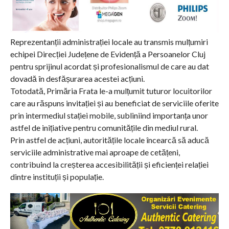
Reprezentanții administrației locale au transmis mulțumiri
echipei Direcției Județene de Evidență a Persoanelor Cluj
pentru sprijinul acordat și profesionalismul de care au dat
dovadă în desfășurarea acestei acțiuni.
Totodată, Primăria Frata le-a mulțumit tuturor locuitorilor
care au răspuns invitației și au beneficiat de serviciile oferite
prin intermediul stației mobile, subliniind importanța unor
astfel de inițiative pentru comunitățile din mediul rural.
Prin astfel de acțiuni, autoritățile locale încearcă să aducă
serviciile administrative mai aproape de cetățeni,
contribuind la creșterea accesibilității și eficienței relației
dintre instituții și populație.