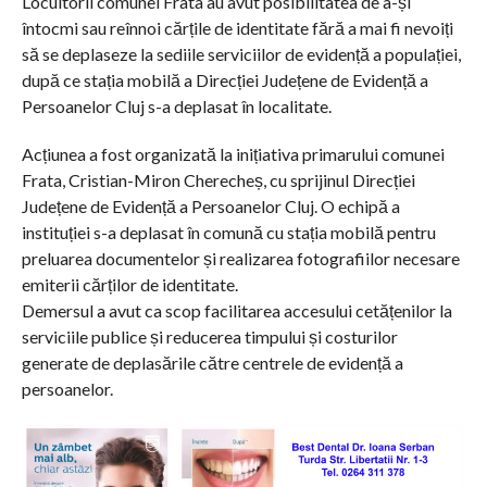
Locuitorii comunei Frata au avut posibilitatea de a-și
întocmi sau reînnoi cărțile de identitate fără a mai fi nevoiți
să se deplaseze la sediile serviciilor de evidență a populației,
după ce stația mobilă a Direcției Județene de Evidență a
Persoanelor Cluj s-a deplasat în localitate.
Acțiunea a fost organizată la inițiativa primarului comunei
Frata, Cristian-Miron Cherecheș, cu sprijinul Direcției
Județene de Evidență a Persoanelor Cluj. O echipă a
instituției s-a deplasat în comună cu stația mobilă pentru
preluarea documentelor și realizarea fotografiilor necesare
emiterii cărților de identitate.
Demersul a avut ca scop facilitarea accesului cetățenilor la
serviciile publice și reducerea timpului și costurilor
generate de deplasările către centrele de evidență a
persoanelor.