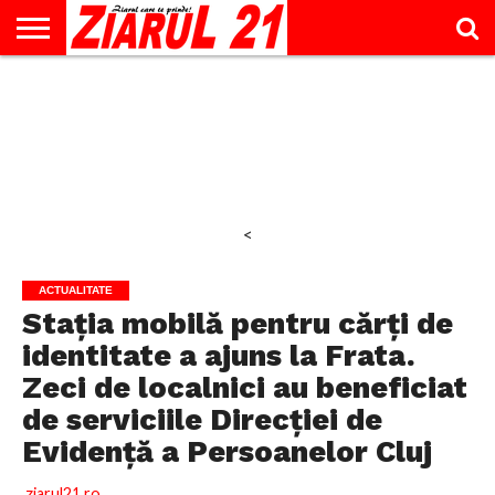
ACTUALITATE
INTERVIU
EDUCAŢIE
LIFESTYLE
OPINII
SPORT
ŞTIRI
UTILE
CONTACT
& TIMP
LIBER
<
ACTUALITATE
Stația mobilă pentru cărți de
identitate a ajuns la Frata.
Zeci de localnici au beneficiat
de serviciile Direcției de
Evidență a Persoanelor Cluj
ziarul21.ro