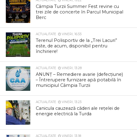
ACTUALITATE
VINERI, 19:22
Câmpia Turzii Summer Fest revine cu
trei zile de concerte în Parcul Municipal
Berc
ACTUALITATE
VINERI, 16:33
Terenul Polisportiv de la „Trei Lacuri”
este, de acum, disponibil pentru
închiriere!
ACTUALITATE
VINERI, 13:28
ANUNȚ – Remediere avarie (defecțiune)
– Întrerupere furnizare apă potabilă în
municipiul Câmpia Turzii
ACTUALITATE
VINERI, 13:23
Canicula cauzează căderi ale rețelei de
energie electrică la Turda
ACTUALITATE
VINERI, 13:18