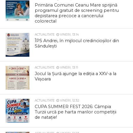
Primăria Comunei Ceanu Mare sprijină
programul gratuit de screening pentru
depistarea precoce a cancerului
colorectal
ACTUALITATE
VINERI, 13:14
ÎPS Andrei, în mijlocul credincioșilor din
Săndulești
ACTUALITATE
VINERI, 13:11
Jocul la Șură ajunge la ediția a XXV-a la
Viișoara
ACTUALITATE
VINERI, 12:32
CUPA SUMMER FEST 2026: Câmpia
Turzii urcă pe harta marilor competiții
de natație!