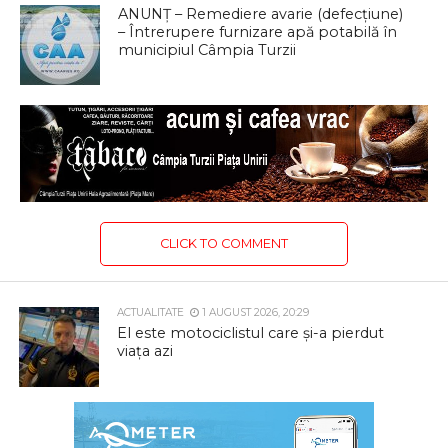
ANUNȚ – Remediere avarie (defecțiune)
– Întrerupere furnizare apă potabilă în
municipiul Câmpia Turzii
CLICK TO COMMENT
ACTUALITATE
1 AUGUST 2026, 20:29
El este motociclistul care și-a pierdut
viața azi