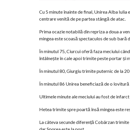
Cu 5 minute înainte de final, Unirea Alba Iulia
centrare venită de pe partea stângă de atac.
Prima ocazie notabilă din repriza a doua a ven
mingea este scoasă spectaculos de sub bară de
În minutul 75, Ciurcui oferă faza meciului cân
întâlnește în cale apoi trimite peste portar și 
În minutul 80, Giurgiu trimite puternic de la 2
În minutul 86 Unirea beneficiază de o lovitură 
Ultimele minute ale meciului au fost de infarc
Hetea trimite spre poartă însă mingea este res
La câteva secunde diferență Cobârzan trimite 
dar Sporea este la post.