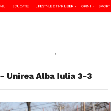
VIU
EDUCAŢIE
LIFESTYLE & TIMP LIBER
OPINII
SPORT
<
- Unirea Alba Iulia 3-3