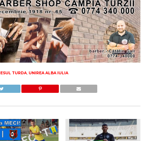
IESUL TURDA
,
UNIREA ALBA IULIA