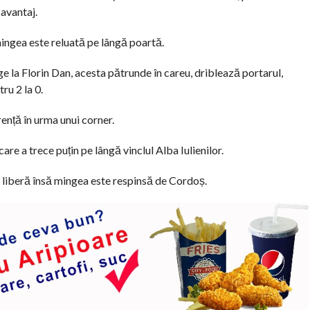
 avantaj.
mingea este reluată pe lângă poartă.
ge la Florin Dan, acesta pătrunde în careu, driblează portarul,
ru 2 la 0.
rență în urma unui corner.
are a trece puțin pe lângă vinclul Alba Iulienilor.
ă liberă însă mingea este respinsă de Cordoș.