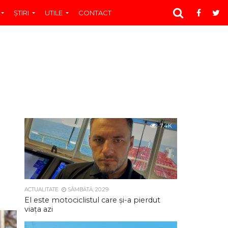
ŞTIRI
UTILE
CONTACT
7.4K
ACTUALITATE
SÂMBĂTĂ, 20:29
El este motociclistul care și-a pierdut
viața azi