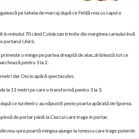
 egalează pe tabela de marcaj după ce Fetiță reia cu capul o
it în minutul 70 când Cobârzan trimite din marginea careului însă
 portarul Unirii.
d primește o minge pe partea dreaptă de atac,driblează tot ce
marchează pentru 3 la 2.
0 metri dar Onciu apără spectaculos.
de la 11 metri pe care o transformă pentru 3 la 3.
t după ce turdenii s-au năpustit peste poarta apărată de Sporea.
pinsă de portar până la Ciurcui care trage în portar.
din nou spre poartă mingea ajunge la Ionescu care trage puternic