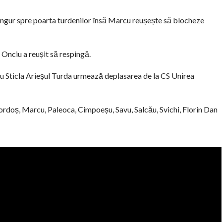
singur spre poarta turdenilor însă Marcu reușește să blocheze
 Onciu a reușit să respingă.
ru Sticla Arieșul Turda urmează deplasarea de la CS Unirea
ordoș, Marcu, Paleoca, Cimpoeșu, Savu, Salcău, Svichi, Florin Dan