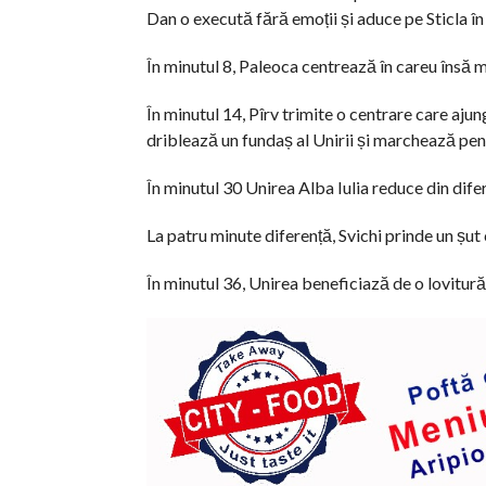
Dan o execută fără emoții și aduce pe Sticla în
În minutul 8, Paleoca centrează în careu însă 
În minutul 14, Pîrv trimite o centrare care ajun
driblează un fundaș al Unirii și marchează pent
În minutul 30 Unirea Alba Iulia reduce din dife
La patru minute diferență, Svichi prinde un șut c
În minutul 36, Unirea beneficiază de o lovitur