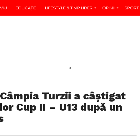
VIU
EDUCAŢIE
LIFESTYLE & TIMP LIBER
OPINII
SPORT
<
Câmpia Turzii a câștigat
or Cup II – U13 după un
s