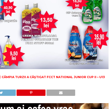
 CÂMPIA TURZII A CÂȘTIGAT FCCT NATIONAL JUNIOR CUP II – U13