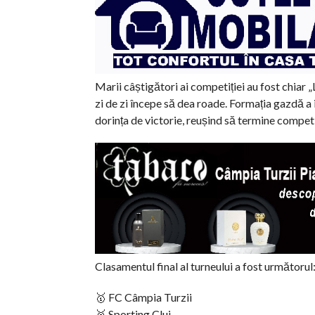
Marii câștigători ai competiției au fost chiar
zi de zi începe să dea roade. Formația gazdă a i
dorința de victorie, reușind să termine competiți
Clasamentul final al turneului a fost următorul
🥇 FC Câmpia Turzii
🥈 Sporting Cluj