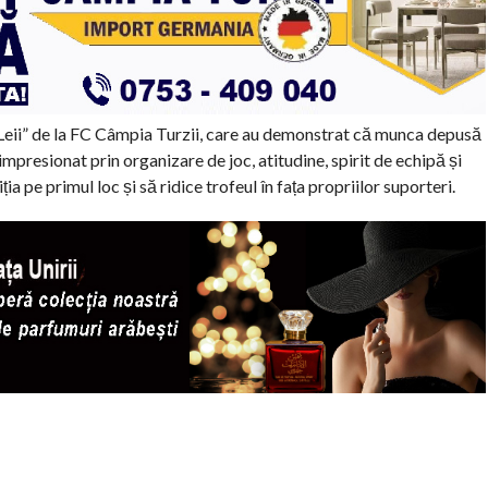
 „Leii” de la FC Câmpia Turzii, care au demonstrat că munca depusă
mpresionat prin organizare de joc, atitudine, spirit de echipă și
a pe primul loc și să ridice trofeul în fața propriilor suporteri.
: