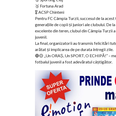
🥉 Fortuna Arad
🎖 ACSP Chinteni
Pentru FC Câmpia Turzii, succesul de la acest 
generațiile de copii și juniori ale clubului. De 
excelente din teren, clubul din Câmpia Turzii a
juvenil.
La final, organizatorii au transmis felicitări tu
arătat și implicarea de pe durata întregii zile.
🔵🟡 „Un ORAȘ, Un SPORT, O ECHIPĂ!” – mesaju
fotbalul juvenil a fost adevăratul câștigător.