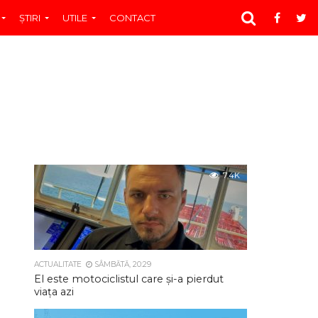
ŞTIRI
UTILE
CONTACT
7.4K
ACTUALITATE
SÂMBĂTĂ, 20:29
El este motociclistul care și-a pierdut
viața azi