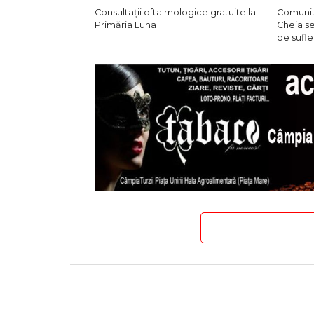
Consultații oftalmologice gratuite la
Comunit
Primăria Luna
Cheia s
de sufle