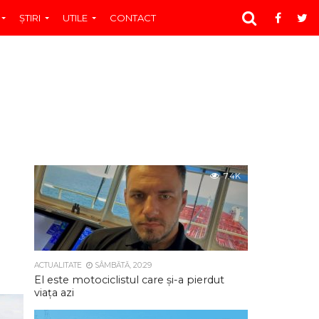
ŞTIRI
UTILE
CONTACT
7.4K
ACTUALITATE
SÂMBĂTĂ, 20:29
El este motociclistul care și-a pierdut
viața azi