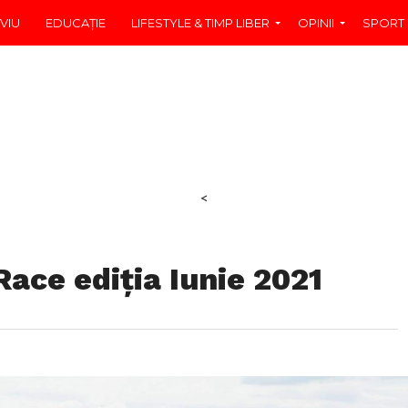
VIU
EDUCAŢIE
LIFESTYLE & TIMP LIBER
OPINII
SPORT
<
Race ediția Iunie 2021