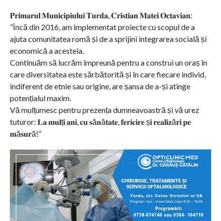
𝐏𝐫𝐢𝐦𝐚𝐫𝐮𝐥 𝐌𝐮𝐧𝐢𝐜𝐢𝐩𝐢𝐮𝐥𝐮𝐢 𝐓𝐮𝐫𝐝𝐚, 𝐂𝐫𝐢𝐬𝐭𝐢𝐚𝐧 𝐌𝐚𝐭𝐞𝐢 𝐎𝐜𝐭𝐚𝐯𝐢𝐚𝐧:
”Încă din 2016, am implementat proiecte cu scopul de a
ajuta comunitatea romă și de a sprijini integrarea socială și
economică a acesteia.
Continuăm să lucrăm împreună pentru a construi un oraș în
care diversitatea este sărbătorită și în care fiecare individ,
indiferent de etnie sau origine, are șansa de a-și atinge
potențialul maxim.
Vă mulțumesc pentru prezența dumneavoastră și vă urez
tuturor: 𝐋𝐚 𝐦𝐮𝐥ț𝐢 𝐚𝐧𝐢, 𝐜𝐮 𝐬ă𝐧ă𝐭𝐚𝐭𝐞, 𝐟𝐞𝐫𝐢𝐜𝐢𝐫𝐞 ș𝐢 𝐫𝐞𝐚𝐥𝐢𝐳ă𝐫𝐢 𝐩𝐞
𝐦ă𝐬𝐮𝐫ă!”