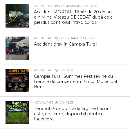
ACTUALITATE
15 NOIEMBRIE 2025, 22:25
Accident MORTAL. Tânăr de 20 de ani
din Mihai Viteazu DECEDAT după ce a
pierdut controlul într-o curbă
ACTUALITATE
2 FEBRUARIE 2026, 12:18
Accident grav în Câmpia Turzii
ACTUALITATE
IERI, 19:22
Câmpia Turzii Summer Fest revine cu
trei zile de concerte în Parcul Municipal
Berc
ACTUALITATE
IERI, 16:33
Terenul Polisportiv de la „Trei Lacuri”
este, de acum, disponibil pentru
închiriere!