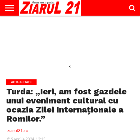
ACTUALITATE
INTERVIU
EDUCAŢIE
LIFESTYLE
OPINII
SPORT
ŞTIRI
UTILE
CONTACT
& TIMP
LIBER
<
ACTUALITATE
Turda: „Ieri, am fost gazdele
unui eveniment cultural cu
ocazia Zilei Internaționale a
Romilor.”
ziarul21.ro
9 aprilie 2024, 12:13