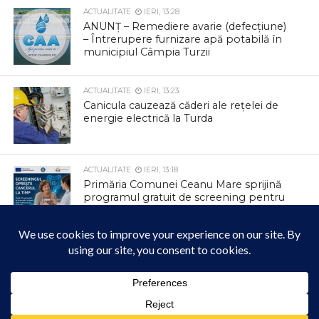
ACTUALITATE
IERI, 13:28
ANUNȚ – Remediere avarie (defecțiune)
– Întrerupere furnizare apă potabilă în
municipiul Câmpia Turzii
ACTUALITATE
IERI, 13:23
Canicula cauzează căderi ale rețelei de
energie electrică la Turda
ACTUALITATE
IERI, 13:18
Primăria Comunei Ceanu Mare sprijină
programul gratuit de screening pentru
depistarea precoce a cancerului
colorectal
ACTUALITATE
IERI, 13:14
ÎPS Andrei, în mijlocul credincioșilor din
Săndulești
Acest site folosește cookies. Navigând în continuare, vă exprimați acordul asupra folosirii
cookie-urilor.
Află mai multe