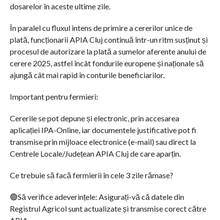
dosarelor în aceste ultime zile.
În paralel cu fluxul intens de primire a cererilor unice de
plată, funcționarii APIA Cluj continuă într-un ritm susținut și
procesul de autorizare la plată a sumelor aferente anului de
cerere 2025, astfel încât fondurile europene și naționale să
ajungă cât mai rapid în conturile beneficiarilor.
Important pentru fermieri:
Cererile se pot depune și electronic, prin accesarea
aplicației IPA-Online, iar documentele justificative pot fi
transmise prin mijloace electronice (e-mail) sau direct la
Centrele Locale/Județean APIA Cluj de care aparțin.
Ce trebuie să facă fermierii în cele 3 zile rămase?
🟢Să verifice adeverințele: Asigurați-vă că datele din
Registrul Agricol sunt actualizate și transmise corect către