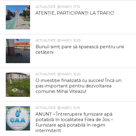
ACTUALITATE
MARȚI, 17:15
ATENȚIE, PARTICIPANȚI LA TRAFIC!
ACTUALITATE
MARȚI, 10:29
Bunul-simț pare să lipsească pentru unii
cetățeni
ACTUALITATE
MARȚI, 10:20
O investiție finalizată cu succes! Încă un
pas important pentru dezvoltarea
comunei Mihai Viteazu!
ACTUALITATE
MARȚI, 10:15
ANUNȚ – Întrerupere furnizare apă
potabilă în localitatea Filea de Jos –
Furnizare apă potabilă în regim
intermitent