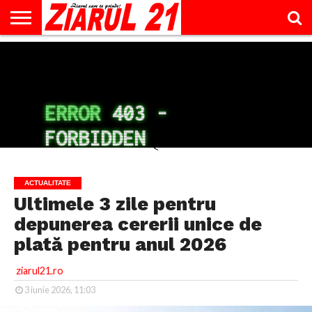
ACTUALITATE
INTERVIU
EDUCAŢIE
LIFESTYLE
OPINII
SPORT
ŞTIRI
UTILE
CONTACT
& TIMP
LIBER
<
ACTUALITATE
Ultimele 3 zile pentru
depunerea cererii unice de
plată pentru anul 2026
ziarul21.ro
3 iunie 2026, 11:03