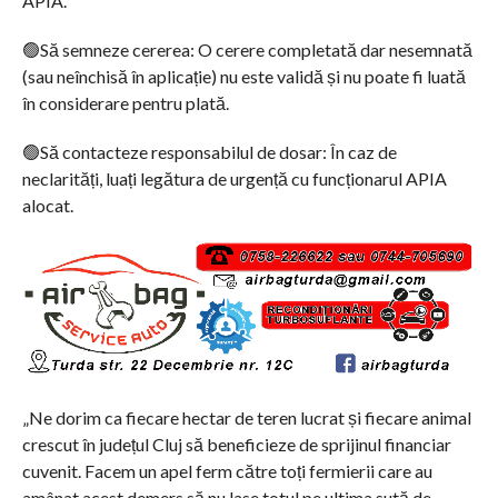
APIA.
🟢Să semneze cererea: O cerere completată dar nesemnată
(sau neînchisă în aplicație) nu este validă și nu poate fi luată
în considerare pentru plată.
🟢Să contacteze responsabilul de dosar: În caz de
neclarități, luați legătura de urgență cu funcționarul APIA
alocat.
„Ne dorim ca fiecare hectar de teren lucrat și fiecare animal
crescut în județul Cluj să beneficieze de sprijinul financiar
cuvenit. Facem un apel ferm către toți fermierii care au
amânat acest demers să nu lase totul pe ultima sută de