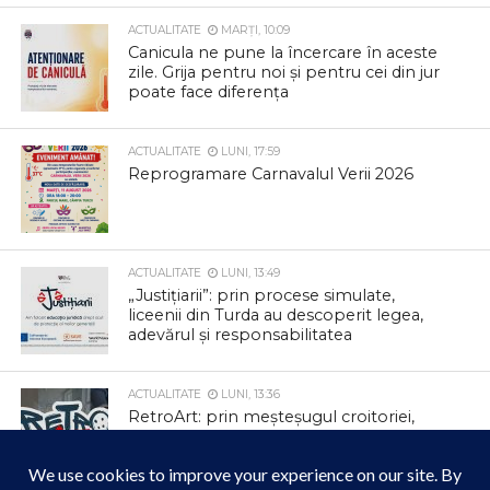
ACTUALITATE
MARȚI, 10:09
Canicula ne pune la încercare în aceste
zile. Grija pentru noi și pentru cei din jur
poate face diferența
ACTUALITATE
LUNI, 17:59
Reprogramare Carnavalul Verii 2026
ACTUALITATE
LUNI, 13:49
„Justițiarii”: prin procese simulate,
liceenii din Turda au descoperit legea,
adevărul și responsabilitatea
ACTUALITATE
LUNI, 13:36
RetroArt: prin meșteșugul croitoriei,
hainele vechi capătă o a doua viață în
Comunitatea Urbană Arieș