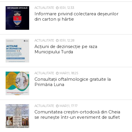
ACTUALITATE
IERI, 12:33
Informare privind colectarea deșeurilor
din carton și hârtie
ACTUALITATE
IERI, 12:28
Acțiuni de dezinsecție pe raza
Municipiului Turda
ACTUALITATE
MARȚI, 18:25
Consultații oftalmologice gratuite la
Primăria Luna
ACTUALITATE
MARȚI, 17:17
Comunitatea creștin-ortodoxă din Cheia
se reunește într-un eveniment de suflet