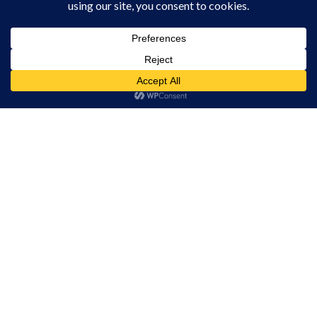
ACTUALITATE
29 IULIE 2026, 10:20
Primăria Comunei Ceanu Mare sprijină
programul gratuit de screening pentru
depistarea precoce a cancerului
Acest site folosește cookies. Navigând în continuare, vă exprimați acordul asupra folosirii
cookie-urilor.
Află mai multe
colorectal
Am înțeles!
ACTUALITATE
29 IULIE 2026, 09:07
În atenția locuitorilor comunei Frata!
Bitcoin Exchange
Liga 1
Case Pariuri Online