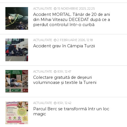
ACTUALITATE
15 NOIEMBRIE 2025, 22:25
Accident MORTAL. Tânăr de 20 de ani
din Mihai Viteazu DECEDAT după ce a
pierdut controlul într-o curbă
ACTUALITATE
2 FEBRUARIE 2026, 12:18
Accident grav în Câmpia Turzii
ACTUALITATE
IERI, 12:47
Colectare gratuită de deșeuri
voluminoase și textile la Tureni
ACTUALITATE
IERI, 12:42
Parcul Berc se transformă într un loc
magic