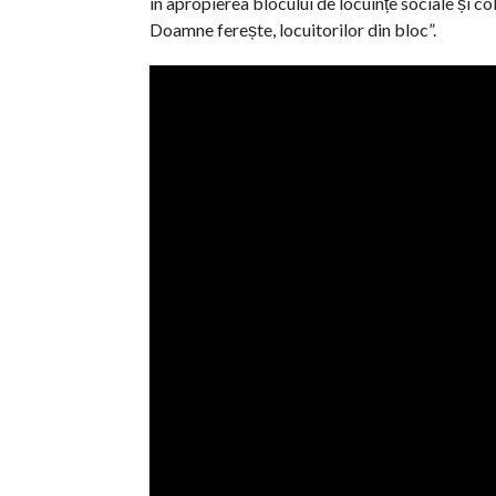
în apropierea blocului de locuințe sociale și col
Doamne ferește, locuitorilor din bloc”.