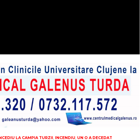
NCEDIU LA CAMPIA TURZII
,
INCENDIU
,
UN O A DECEDAT