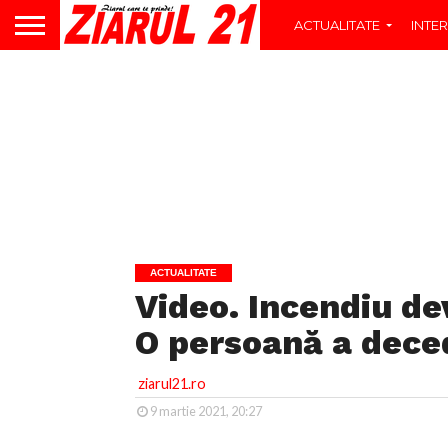
ACTUALITATE
INTER
ACTUALITATE
Video. Incendiu dev
O persoană a dece
ziarul21.ro
9 martie 2021, 20:27