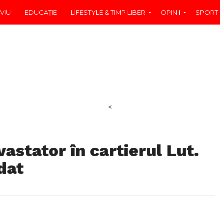
VIU
EDUCAŢIE
LIFESTYLE & TIMP LIBER
OPINII
SPORT
<
astator în cartierul Lut.
dat