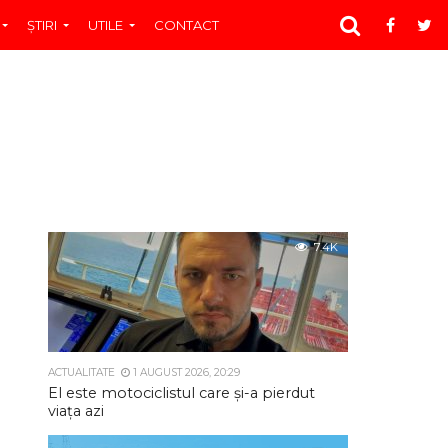
ŞTIRI
UTILE
CONTACT
7.4K
ACTUALITATE
1 AUGUST 2026, 20:29
El este motociclistul care și-a pierdut
viața azi