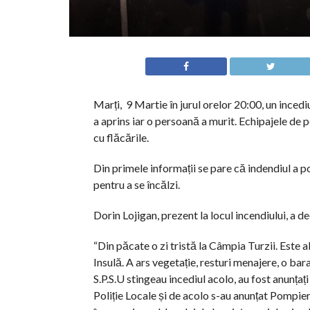
Marți, 9 Martie în jurul orelor 20:00, un incedi
a aprins iar o persoană a murit. Echipajele de 
cu flăcările.
Din primele informații se pare că indendiul a 
pentru a se încălzi.
Dorin Lojigan, prezent la locul incendiului, a d
“Din păcate o zi tristă la Câmpia Turzii. Este al
Insulă. A ars vegetație, resturi menajere, o ba
S.P.S.U stingeau incediul acolo, au fost anunțați
Poliție Locale și de acolo s-au anunțat Pompier