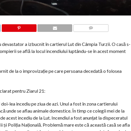
COMMENTS
u devastator a izbucnit în cartierul Lut din Câmpia Turzii. O casă s-
pompierii se află la locul incendiului luptându-se în acest moment
pornit de la o improvizație pe care persoana decedată o folosea
eclarat pentru Ziarul 21:
 doi-lea incediu pe ziua de azi. Unul a fost în zona cartierului
racă unde se aflau animale domestice. În timp ce colegii mei de la
 de acest incediu de la Lut. Incendiul a fost anunțat la dispeceratul
ii și Poliția Națională. Problemă mare este că această casă se afla