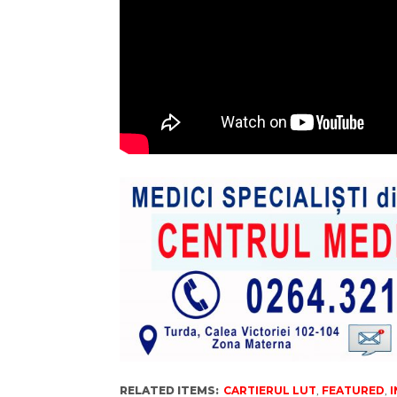
RELATED ITEMS:
CARTIERUL LUT
,
FEATURED
,
I