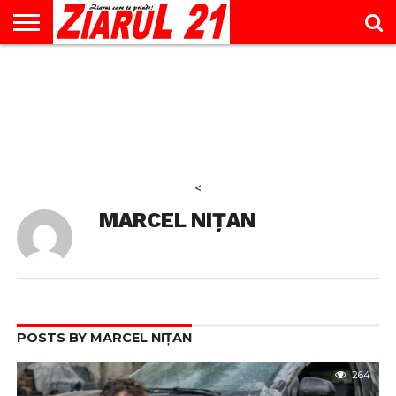
ACTUALITATE
INTERVIU
EDUCAŢIE
LIFESTYLE
OPINII
SPORT
ŞTIRI
UTILE
CONTACT
& TIMP
LIBER
<
MARCEL NIȚAN
POSTS BY MARCEL NIȚAN
264