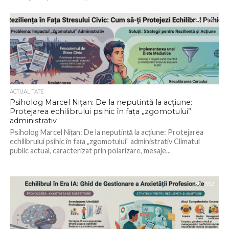
Expunerea...
409
ACTUALITATE
Psiholog Marcel Nițan: De la neputință la acțiune:
Protejarea echilibrului psihic în fața „zgomotului”
administrativ
Psiholog Marcel Nițan: De la neputință la acțiune: Protejarea
echilibrului psihic în fața „zgomotului” administrativ Climatul
public actual, caracterizat prin polarizare, mesaje...
332