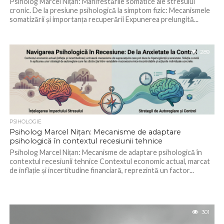
Psiholog Marcel Nițan: Manifestările somatice ale stresului
cronic. De la presiune psihologică la simptom fizic: Mecanismele
somatizării și importanța recuperării Expunerea prelungită...
289
PSIHOLOGIE
Psiholog Marcel Nițan: Mecanisme de adaptare
psihologică în contextul recesiunii tehnice
Psiholog Marcel Nițan: Mecanisme de adaptare psihologică în
contextul recesiunii tehnice Contextul economic actual, marcat
de inflație și incertitudine financiară, reprezintă un factor...
301