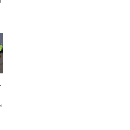
i
t
ei