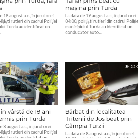
ina prin Turda, fără
Tânăr prins beat cu
s
mașina prin Turda
e 18 august a.c., în jurul orei
La data de 19 august a.c., în jurul orei
iţişti rutieri din cadrul Poliţiei
04:00, poliţişti rutieri din cadrul Poliţie
lui Turda au identificat un
municipiului Turda au identificat un
.
conducător auto...
2.0K
2.2K
în vârstă de 18 ani
Bărbat din localitatea
ermis prin Turda
Tritenii de Jos beat prin
Câmpia Turzii
e 8 august a.c., în jurul orei
iţişti rutieri din cadrul Poliţiei
La data de 8 august a.c., în jurul orei
lui Turda, au depistat un