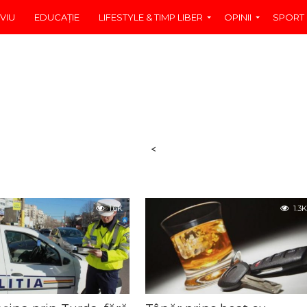
VIU
EDUCAŢIE
LIFESTYLE & TIMP LIBER
OPINII
SPORT
<
1.6K
1.3K