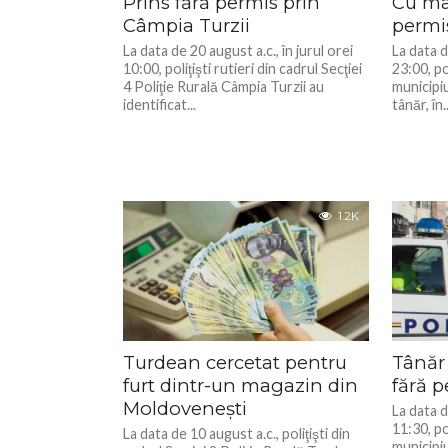
Prins fără permis prin
Cu maș
Câmpia Turzii
permi
La data de 20 august a.c., în jurul orei
La data d
10:00, poliţişti rutieri din cadrul Secţiei
23:00, pol
4 Poliţie Rurală Câmpia Turzii au
municipiu
identificat...
tânăr, în..
1.2K
Turdean cercetat pentru
Tânăr 
furt dintr-un magazin din
fără p
Moldoveneşti
La data d
11:30, pol
La data de 10 august a.c., poliţişti din
municipiu