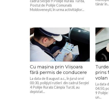
cadrul Secţiei 9 Poliţie Rurală Turda,
tânăr în..
Postul de Poliţie Comunală
Moldoveneşti, în urma activităţilor...
1.8K
Cu mașina prin Viișoara
Turdea
fără permis de conducere
prins 
volan
La data de 8 august a.c., în jurul orei
00:30, poliţişti rutieri din cadrul Secţiei
La data d
4 Poliţie Rurală Câmpia Turzii, au
04:50, pol
depistat...
9 Poliţie
un...