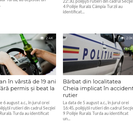
22:30, poliţişti rutieri din cadrul Secţie
.
4 Poliţie Rurală Câmpia Turzii au
identificat...
2.4K
2.0K
n în vârstă de 19 ani
Bărbat din localitatea
fără permis și beat la
Cheia implicat în acciden
rutier
e 6 august a.c., în jurul orei
La data de 5 august a.c., în jurul orei
iţiştii rutieri din cadrul Secţiei
16:45, poliţiştii rutieri din cadrul Secţi
 Rurală Turda au identificat
9 Poliţie Rurală Turda au identificat
un...