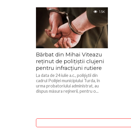
1.5K
Bărbat din Mihai Viteazu
reținut de polițiștii clujeni
pentru infracțiuni rutiere
La data de 24 iulie a.c., poliţiştii din
cadrul Poliţiei municipiului Turda, în
urma probatoriului administrat, au
dispus măsura reţinerii, pentru o...