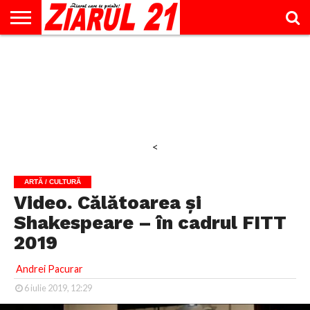
ACTUALITATE
INTERVIU
EDUCAŢIE
LIFESTYLE
OPINII
SPORT
ŞTIRI
UTILE
CONTACT
& TIMP
LIBER
<
ARTĂ / CULTURĂ
Video. Călătoarea și
Shakespeare – în cadrul FITT
2019
Andrei Pacurar
6 iulie 2019, 12:29