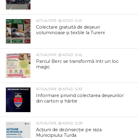
ACTUALITATE
ASTAZI, 12:47
Colectare gratuită de deșeuri
voluminoase și textile la Tureni
ACTUALITATE
ASTAZI, 12:42
Parcul Berc se transformă într un loc
magic
ACTUALITATE
ASTAZI, 12:33
Informare privind colectarea deșeurilor
din carton și hârtie
ACTUALITATE
ASTAZI, 12:28
Acțiuni de dezinsecție pe raza
Municipiului Turda