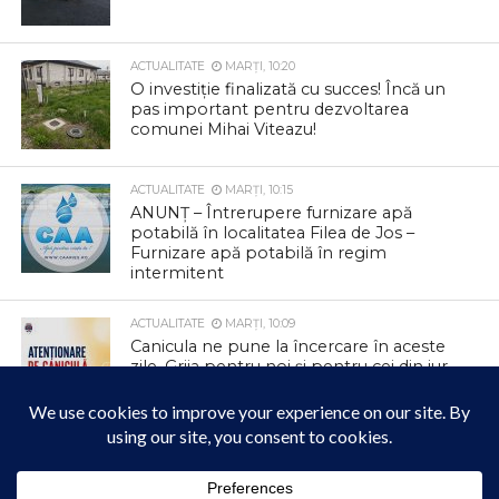
ACTUALITATE
MARȚI, 10:20
O investiție finalizată cu succes! Încă un
pas important pentru dezvoltarea
comunei Mihai Viteazu!
ACTUALITATE
MARȚI, 10:15
ANUNȚ – Întrerupere furnizare apă
potabilă în localitatea Filea de Jos –
Furnizare apă potabilă în regim
intermitent
ACTUALITATE
MARȚI, 10:09
Canicula ne pune la încercare în aceste
zile. Grija pentru noi și pentru cei din jur
poate face diferența
ACTUALITATE
LUNI, 17:59
Reprogramare Carnavalul Verii 2026