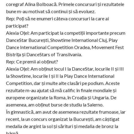
coregraf Alina Bolboacă. Primele concursuri și rezultatele
bune m-au motivat să continui și să evoluez.
Rep: Poți să ne enumeri câteva concursuri la care ai
participat?
Alexia Oțel: Am participat la competiții importante precum
DanceStar București, Showtime International Cluj, Play
Dance International Competition Oradea, Movement Fest
Bistrița și DanceStars of Transilvania.
Rep: Ce premii ai obținut?
Alexia Oțel: Am obținut locul I la DanceStar, locurile II și III
la Showtime, locurile I și II la Play Dance International
Competition, dar și multe alte clasări pe podium. Aceste
rezultate m-au ajutat să mă calific în finale mondiale și
europene organizate la Roma, în Croația și Ungaria. De
asemenea, am obținut burse de studiu la Salerno.
În gimnastică, am avut de asemenea rezultate frumoase, iar
recent, la un concurs organizat la București, am câștigat
medalia de argint la sol și sărituri și medalia de bronz la
bârnă.