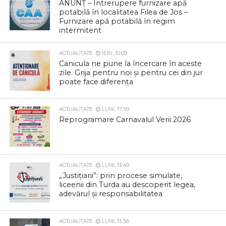
ANUNȚ – Întrerupere furnizare apă
potabilă în localitatea Filea de Jos –
Furnizare apă potabilă în regim
intermitent
ACTUALITATE
IERI, 10:09
Canicula ne pune la încercare în aceste
zile. Grija pentru noi și pentru cei din jur
poate face diferența
ACTUALITATE
LUNI, 17:59
Reprogramare Carnavalul Verii 2026
ACTUALITATE
LUNI, 13:49
„Justițiarii”: prin procese simulate,
liceenii din Turda au descoperit legea,
adevărul și responsabilitatea
ACTUALITATE
LUNI, 13:36