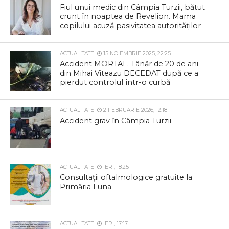
Fiul unui medic din Câmpia Turzii, bătut
crunt în noaptea de Revelion. Mama
copilului acuză pasivitatea autorităților
ACTUALITATE
15 NOIEMBRIE 2025, 22:25
Accident MORTAL. Tânăr de 20 de ani
din Mihai Viteazu DECEDAT după ce a
pierdut controlul într-o curbă
ACTUALITATE
2 FEBRUARIE 2026, 12:18
Accident grav în Câmpia Turzii
ACTUALITATE
IERI, 18:25
Consultații oftalmologice gratuite la
Primăria Luna
ACTUALITATE
IERI, 17:17