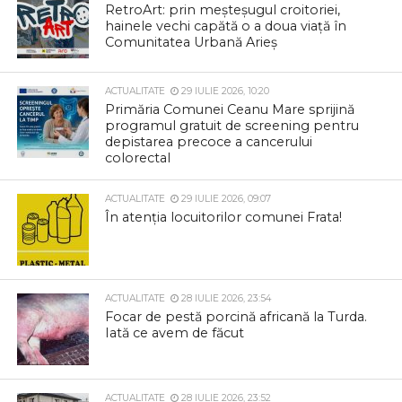
RetroArt: prin meșteșugul croitoriei,
hainele vechi capătă o a doua viață în
Comunitatea Urbană Arieș
ACTUALITATE
29 IULIE 2026, 10:20
Primăria Comunei Ceanu Mare sprijină
programul gratuit de screening pentru
depistarea precoce a cancerului
colorectal
ACTUALITATE
29 IULIE 2026, 09:07
În atenția locuitorilor comunei Frata!
ACTUALITATE
28 IULIE 2026, 23:54
Focar de pestă porcină africană la Turda.
Iată ce avem de făcut
ACTUALITATE
28 IULIE 2026, 23:52