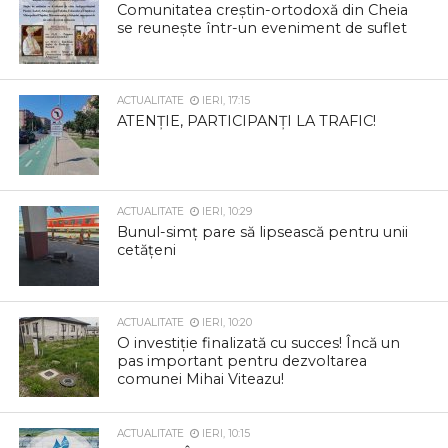
Comunitatea creștin-ortodoxă din Cheia
se reunește într-un eveniment de suflet
ACTUALITATE
IERI, 17:15
ATENȚIE, PARTICIPANȚI LA TRAFIC!
ACTUALITATE
IERI, 10:29
Bunul-simț pare să lipsească pentru unii
cetățeni
ACTUALITATE
IERI, 10:20
O investiție finalizată cu succes! Încă un
pas important pentru dezvoltarea
comunei Mihai Viteazu!
ACTUALITATE
IERI, 10:15