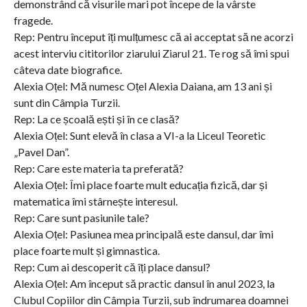
demonstrând că visurile mari pot începe de la vârste
fragede.
Rep: Pentru început îți mulțumesc că ai acceptat să ne acorzi
acest interviu cititorilor ziarului Ziarul 21. Te rog să îmi spui
câteva date biografice.
Alexia Oțel: Mă numesc Oțel Alexia Daiana, am 13 ani și
sunt din Câmpia Turzii.
Rep: La ce școală ești și în ce clasă?
Alexia Oțel: Sunt elevă în clasa a VI-a la Liceul Teoretic
„Pavel Dan”.
Rep: Care este materia ta preferată?
Alexia Oțel: Îmi place foarte mult educația fizică, dar și
matematica îmi stârnește interesul.
Rep: Care sunt pasiunile tale?
Alexia Oțel: Pasiunea mea principală este dansul, dar îmi
place foarte mult și gimnastica.
Rep: Cum ai descoperit că îți place dansul?
Alexia Oțel: Am început să practic dansul în anul 2023, la
Clubul Copiilor din Câmpia Turzii, sub îndrumarea doamnei