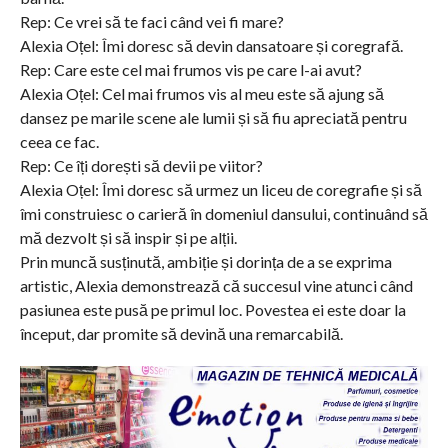
Rep: Ce vrei să te faci când vei fi mare?
Alexia Oțel: Îmi doresc să devin dansatoare și coregrafă.
Rep: Care este cel mai frumos vis pe care l-ai avut?
Alexia Oțel: Cel mai frumos vis al meu este să ajung să
dansez pe marile scene ale lumii și să fiu apreciată pentru
ceea ce fac.
Rep: Ce îți dorești să devii pe viitor?
Alexia Oțel: Îmi doresc să urmez un liceu de coregrafie și să
îmi construiesc o carieră în domeniul dansului, continuând să
mă dezvolt și să inspir și pe alții.
Prin muncă susținută, ambiție și dorința de a se exprima
artistic, Alexia demonstrează că succesul vine atunci când
pasiunea este pusă pe primul loc. Povestea ei este doar la
început, dar promite să devină una remarcabilă.