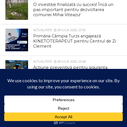
O investiție finalizată cu succes! Încă un
pas important pentru dezvoltarea
comunei Mihai Viteazu!
ACTUALITATE
28 IULIE 2026, 23:50
Primăria Câmpia Turzii angajează
KINETOTERAPEUT pentru Centrul de Zi
Clement
ACTUALITATE
28 IULIE 2026, 23:48
Acțiune preventivă pentru siguranța
comunității
Acest site folosește cookies. Navigând în continuare, vă exprimați acordul asupra folosirii
cookie-urilor.
Află mai multe
Bitcoin Exchange
Liga 1
Case Pariuri Online
Am înțeles!