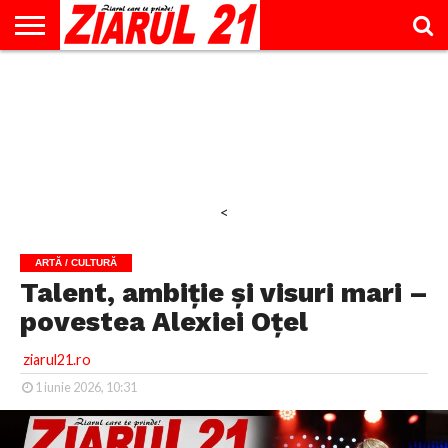
ACTUALITATE
INTERVIU
EDUCAŢIE
LIFESTYLE
OPINII
SPORT
ŞTIRI
UTILE
CONTACT
& TIMP
LIBER
<
ARTĂ / CULTURĂ
Talent, ambiție și visuri mari –
povestea Alexiei Oțel
ziarul21.ro
1 iunie 2026, 10:31