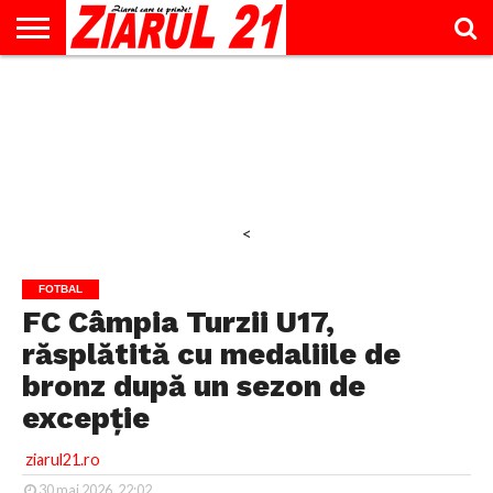
ACTUALITATE
INTERVIU
EDUCAŢIE
LIFESTYLE
OPINII
SPORT
ŞTIRI
UTILE
CONTACT
& TIMP
LIBER
<
FOTBAL
FC Câmpia Turzii U17,
răsplătită cu medaliile de
bronz după un sezon de
excepție
ziarul21.ro
30 mai 2026, 22:02