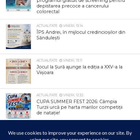
programul gratuit de screening pentru
depistarea precoce a cancerului
colorectal
ACTUALITATE
VINERI, 13:14
ÎPS Andrei, în mijlocul credincioșilor din
Săndulești
ACTUALITATE
VINERI, 13:11
Jocul la Șură ajunge la ediția a XXV-a la
Viișoara
ACTUALITATE
VINERI, 12:32
CUPA SUMMER FEST 2026: Câmpia
Turzii urcă pe harta marilor competiții
de natație!
ACTUALITATE
VINERI, 12:23
Mai mult confort și pentru cetățenii din