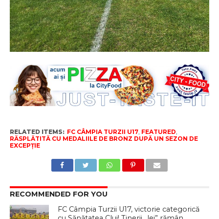
RELATED ITEMS:
FC CÂMPIA TURZII U17
,
FEATURED
,
RĂSPLĂTITĂ CU MEDALIILE DE BRONZ DUPĂ UN SEZON DE
EXCEPȚIE
RECOMMENDED FOR YOU
FC Câmpia Turzii U17, victorie categorică
cu Sănătatea Cluj! Tinerii „lei” rămân