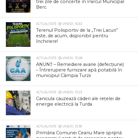
trei zile de concerte în Parcul Municipal
Berc
ACTUALITATE
VINERI, 16:33
Terenul Polisportiv de la „Trei Lacuri”
este, de acum, disponibil pentru
închiriere!
ACTUALITATE
VINERI, 13:28
ANUNȚ – Remediere avarie (defecțiune)
– Întrerupere furnizare apă potabilă în
municipiul Câmpia Turzii
ACTUALITATE
VINERI, 13:23
Canicula cauzează căderi ale rețelei de
energie electrică la Turda
ACTUALITATE
VINERI, 13:18
Primăria Comunei Ceanu Mare sprijină