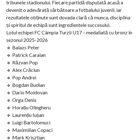
tribunele stadionului. Fiecare partidă disputată acasă a
devenit o adevărată sărbătoare a fotbalului juvenil, iar
rezultatele obținute sunt dovada clară că munca, disciplina
și spiritul de echipă sunt ingredientele succesului.
Lotul echipei FC Câmpia Turzii U17 – medaliată cu bronz în
sezonul 2025-2026
🔹 Balazs Peter
🔹 Patrick Caraian
🔹 Răzvan Pop
🔹 Alex Crăciun
🔹 Pop Andrei
🔹 Bogdan Budian
🔹 Dario Moldovan
🔹 Orga Denis
🔹 Horațiu Olingheru
🔹 Laurențiu Iușan
🔹 Luigi Bartolomuci
🔹 Maximilian Copaci
🔹 Mark Krisztian