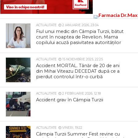
ACTUALITATE
2 IANUARIE 2026, 23:04
Fiul unui medic din Câmpia Turzii, bătut
crunt în noaptea de Revelion. Mama
copilului acuză pasivitatea autorităților
ACTUALITATE
15 NOIEMBRIE 2025, 22:25
Accident MORTAL. Tânăr de 20 de ani
din Mihai Viteazu DECEDAT după ce a
pierdut controlul într-o curbă
ACTUALITATE
2 FEBRUARIE 2026, 12:18
Accident grav în Câmpia Turzii
ACTUALITATE
VINERI, 19:22
Câmpia Turzii Summer Fest revine cu