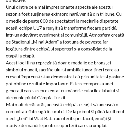
Unul dintre cele mai impresionante aspecte ale acestui
sezon a fost susținerea extraordinară venită din tribune. Cu
o medie de peste 800 de spectatori la meciurile disputate
acasă, echipa U17 a reușit să transforme fiecare partidă
într-un adevărat eveniment al comunității. Atmosfera creată
pe Stadionul „Mihai Adam” a fost una de poveste, iar
legătura dintre echipă și suporteri s-a consolidat de la
etapă la etapă.
Acest loc III nu reprezintă doar o medalie de bronz, ci
simbolul muncii, sacrificiului și ambiției unor tineri care au
crescut împreună și au demonstrat că prin unitate și pasiune
pot obține rezultate importante. Este recompensa unei
generații care a reprezentat cu mândrie culorile clubului și
ale municipiului Câmpia Turzii.
Mai mult decât atât, această echipă a reușit să unească o
comunitate întreagă în jurul ei. De la primul și până la ultimul
meci, „Leii” lui Vlad Baba au oferit spectacol, emoții și
motive de mândrie pentru suporterii care au umplut