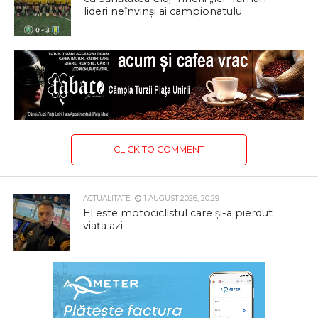
lideri neînvinși ai campionatulu
CLICK TO COMMENT
ACTUALITATE
1 AUGUST 2026, 20:29
El este motociclistul care și-a pierdut
viața azi