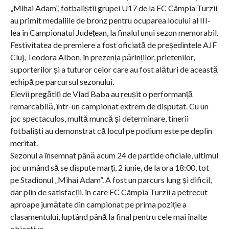
„Mihai Adam”, fotbaliștii grupei U17 de la FC Câmpia Turzii
au primit medaliile de bronz pentru ocuparea locului al III-
lea în Campionatul Județean, la finalul unui sezon memorabil.
Festivitatea de premiere a fost oficiată de președintele AJF
Cluj, Teodora Albon, în prezența părinților, prietenilor,
suporterilor și a tuturor celor care au fost alături de această
echipă pe parcursul sezonului.
Elevii pregătiți de Vlad Baba au reușit o performanță
remarcabilă, într-un campionat extrem de disputat. Cu un
joc spectaculos, multă muncă și determinare, tinerii
fotbaliști au demonstrat că locul pe podium este pe deplin
meritat.
Sezonul a însemnat până acum 24 de partide oficiale, ultimul
joc urmând să se dispute marți, 2 iunie, de la ora 18:00, tot
pe Stadionul „Mihai Adam”. A fost un parcurs lung și dificil,
dar plin de satisfacții, în care FC Câmpia Turzii a petrecut
aproape jumătate din campionat pe prima poziție a
clasamentului, luptând până la final pentru cele mai înalte
obiective.