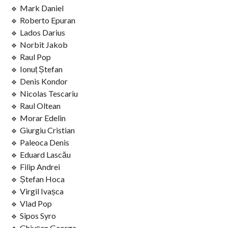
🔹 Mark Daniel
🔹 Roberto Epuran
🔹 Lados Darius
🔹 Norbit Jakob
🔹 Raul Pop
🔹 Ionuț Ștefan
🔹 Denis Kondor
🔹 Nicolas Tescariu
🔹 Raul Oltean
🔹 Morar Edelin
🔹 Giurgiu Cristian
🔹 Paleoca Denis
🔹 Eduard Lascău
🔹 Filip Andrei
🔹 Ștefan Hoca
🔹 Virgil Ivașca
🔹 Vlad Pop
🔹 Sipos Syro
🔹 Ghiușan George