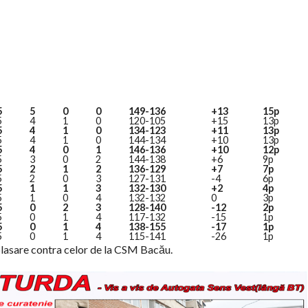
5
5
0
0
149-136
+13
15p
5
4
1
0
120-105
+15
13p
5
4
1
0
134-123
+11
13p
5
4
1
0
144-134
+10
13p
5
4
0
1
146-136
+10
12p
5
3
0
2
144-138
+6
9p
5
2
1
2
136-129
+7
7p
5
2
0
3
127-131
-4
6p
5
1
1
3
132-130
+2
4p
5
1
0
4
132-132
0
3p
5
0
2
3
128-140
-12
2p
5
0
1
4
117-132
-15
1p
5
0
1
4
138-155
-17
1p
5
0
1
4
115-141
-26
1p
lasare contra celor de la CSM Bacău.