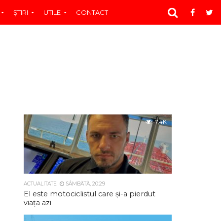
ŞTIRI
UTILE
CONTACT
7.4K
ACTUALITATE
SÂMBĂTĂ, 20:29
El este motociclistul care și-a pierdut
viața azi