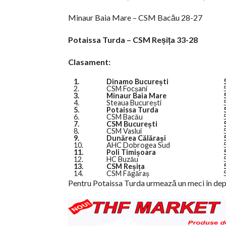
Minaur Baia Mare – CSM Bacău 28-27
Potaissa Turda – CSM Reșița
33-28
Clasament:
1.
Dinamo București
2.
CSM Focșani
3.
Minaur Baia Mare
4.
Steaua București
5.
Potaissa Turda
6.
CSM Bacău
7.
CSM București
8.
CSM Vaslui
9.
Dunărea Călărași
10.
AHC Dobrogea Sud
11.
Poli Timișoara
12.
HC Buzău
13.
CSM Reșița
14.
CSM Făgăraș
Pentru Potaissa Turda urmează un meci în dep