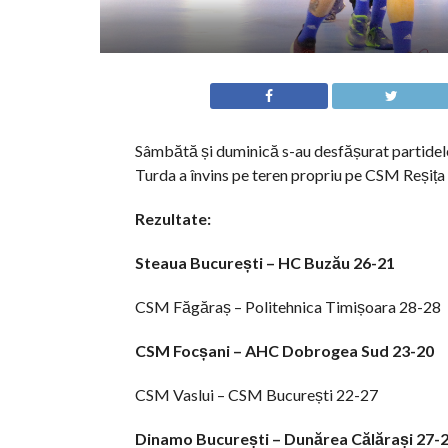
Sâmbătă și duminică s-au desfășurat partidele 
Turda a învins pe teren propriu pe CSM Reșița 
Rezultate:
Steaua București – HC Buzău
26-21
CSM Făgăraș – Politehnica Timișoara 28-28
CSM Focșani – AHC Dobrogea Sud
23-20
CSM Vaslui – CSM București 22-27
Dinamo București – Dunărea Călărași
27-