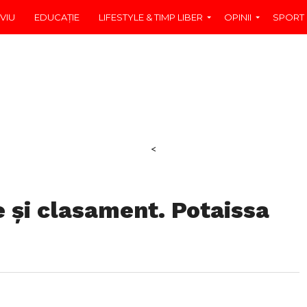
VIU
EDUCAŢIE
LIFESTYLE & TIMP LIBER
OPINII
SPORT
<
 și clasament. Potaissa