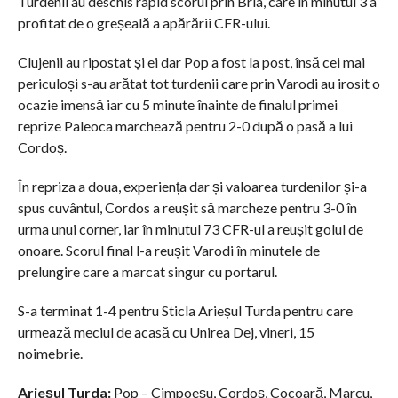
Turdenii au deschis rapid scorul prin Bria, care în minutul 3 a
profitat de o greșeală a apărării CFR-ului.
Clujenii au ripostat și ei dar Pop a fost la post, însă cei mai
periculoși s-au arătat tot turdenii care prin Varodi au irosit o
ocazie imensă iar cu 5 minute înainte de finalul primei
reprize Paleoca marchează pentru 2-0 după o pasă a lui
Cordoș.
În repriza a doua, experiența dar și valoarea turdenilor și-a
spus cuvântul, Cordos a reușit să marcheze pentru 3-0 în
urma unui corner, iar în minutul 73 CFR-ul a reușit golul de
onoare. Scorul final l-a reușit Varodi în minutele de
prelungire care a marcat singur cu portarul.
S-a terminat 1-4 pentru Sticla Arieșul Turda pentru care
urmează meciul de acasă cu Unirea Dej, vineri, 15
noimebrie.
Arieșul Turda:
Pop – Cimpoeșu, Cordoș, Cocoară, Marcu,