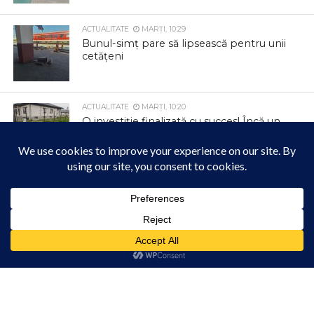
ACTUALITATE
MARȚI, 10:29
Bunul-simț pare să lipsească pentru unii
cetățeni
ACTUALITATE
MARȚI, 10:20
O investiție finalizată cu succes! Încă un
pas important pentru dezvoltarea
comunei Mihai Viteazu!
ACTUALITATE
MARȚI, 10:15
ANUNȚ – Întrerupere furnizare apă
potabilă în localitatea Filea de Jos –
Acest site folosește cookies. Navigând în continuare, vă exprimați acordul asupra folosirii
Furnizare apă potabilă în regim
cookie-urilor.
Află mai multe
intermitent
Am înțeles!
ACTUALITATE
MARȚI, 10:09
Canicula ne pune la încercare în aceste
zile. Grija pentru noi și pentru cei din jur
poate face diferența