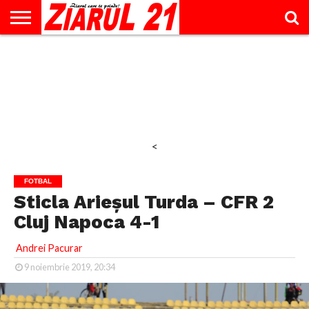
ACTUALITATE
INTERVIU
EDUCAŢIE
LIFESTYLE
OPINII
SPORT
ŞTIRI
UTILE
CONTACT
& TIMP
LIBER
<
FOTBAL
Sticla Arieșul Turda – CFR 2
Cluj Napoca 4-1
Andrei Pacurar
9 noiembrie 2019, 20:34