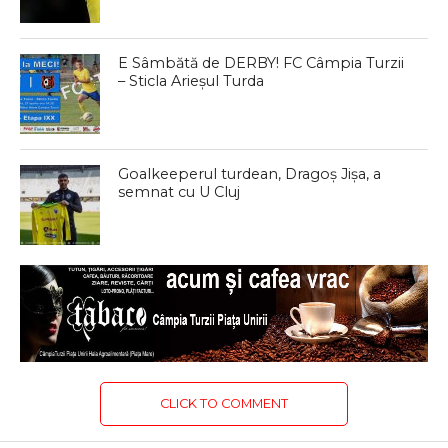
E Sâmbătă de DERBY! FC Câmpia Turzii
– Sticla Arieșul Turda
Goalkeeperul turdean, Dragoș Jișa, a
semnat cu U Cluj
CLICK TO COMMENT