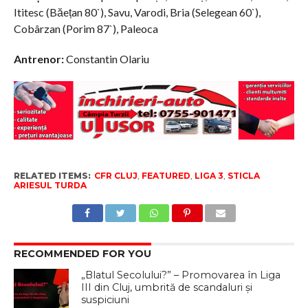
Ititesc (Băețan 80`), Savu, Varodi, Bria (Selegean 60`),
Cobârzan (Porim 87`), Paleoca
Antrenor:
Constantin Olariu
RELATED ITEMS:
CFR CLUJ
,
FEATURED
,
LIGA 3
,
STICLA
ARIESUL TURDA
RECOMMENDED FOR YOU
„Blatul Secolului?” – Promovarea în Liga
III din Cluj, umbrită de scandaluri și
suspiciuni