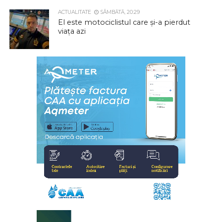
ACTUALITATE
SÂMBĂTĂ, 20:29
El este motociclistul care și-a pierdut
viața azi