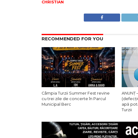
CHRISTIAN
RECOMMENDED FOR YOU
Câmpia Turzii Summer Fest revine
ANUNȚ –
cu trei zile de concerte în Parcul
(defecți
Municipal Berc
apă pot
Turzii