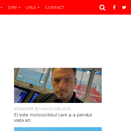
ŞTIRI
UTILE
CONTACT
7.4K
ACTUALITATE
1 AUGUST 2026, 20:29
El este motociclistul care și-a pierdut
viața azi