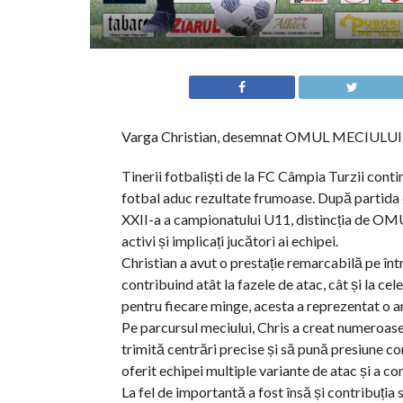
Varga Christian, desemnat OMUL MECIULUI dup
Tinerii fotbaliști de la FC Câmpia Turzii cont
fotbal aduc rezultate frumoase. După partida d
XXII-a a campionatului U11, distincția de OMU
activi și implicați jucători ai echipei.
Christian a avut o prestație remarcabilă pe într
contribuind atât la fazele de atac, cât și la cel
pentru fiecare minge, acesta a reprezentat o 
Pe parcursul meciului, Chris a creat numeroase 
trimită centrări precise și să pună presiune co
oferit echipei multiple variante de atac și a con
La fel de importantă a fost însă și contribuția