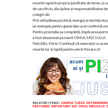
revenit rapid în propria jumătate de teren, și-a 
de sacrificiu, disciplina și responsabilitatea d
colegii săi.
Prin atitudinea pozitivă, energia și dorința de 
un exemplu pentru generația sa și confirmă evo
Pentru prestația sa completă, implicarea perma
a fost desemnat pe merit OMUL MECIULUI.
Felicitări, Chris! Continuă să muncești cu acee
visurile lor și luptă pentru ele în fiecare zi!
RELATED ITEMS:
CAMPIA TURZII
,
DETERMINARE 
FEATURED
,
IMPORTANT AZI
,
OMUL MECIULUI
,
O