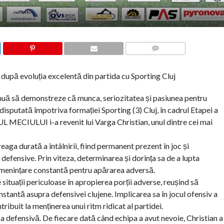
COMMENTS
ă evoluția excelentă din partida cu Sporting Cluj
inuă să demonstreze că munca, seriozitatea și pasiunea pentru
isputată împotriva formației Sporting (3) Cluj, în cadrul Etapei a
L MECIULUI i-a revenit lui Varga Christian, unul dintre cei mai
eaga durată a întâlnirii, fiind permanent prezent în joc și
e defensive. Prin viteza, determinarea și dorința sa de a lupta
amenințare constantă pentru apărarea adversă.
situații periculoase în apropierea porții adverse, reușind să
nstantă asupra defensivei clujene. Implicarea sa în jocul ofensiv a
tribuit la menținerea unui ritm ridicat al partidei.
 sa defensivă. De fiecare dată când echipa a avut nevoie, Christian a