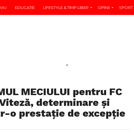
VIU
EDUCAŢIE
LIFESTYLE & TIMP LIBER
OPINII
SPORT
<
OMUL MECIULUI pentru FC
 Viteză, determinare și
tr-o prestație de excepție