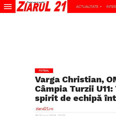
ACTUALITATE
INTER
FOTBAL
Varga Christian, 
Câmpia Turzii U11:
spirit de echipă în
ziarul21.ro
31 mai 2026, 22:31