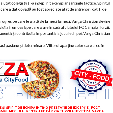
ajutat colegii și și-a îndeplinit exemplar sarcinile tactice. Spiritul
e care a dat dovadă au fost apreciate atât de antrenori, cât și de
progres pe care le arată de la meci la meci, Varga Christian devine
luția frumoasă pe care o are în cadrul clubului FC Câmpia Turzii.
nentă și contribuția importantă la jocul echipei, Varga Christian
ași pasiune și determinare. Viitorul aparține celor care cred în
ȘI SPIRIT DE ECHIPĂ ÎNTR-O PRESTAȚIE DE EXCEPȚIE!
,
FCCT
,
MUL MECIULUI PENTRU FC CÂMPIA TURZII U11: VITEZĂ
,
VARGA