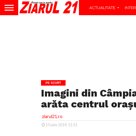
ACTUALITATE
INTER
PE SCURT
Imagini din Câmpia
arăta centrul oraș
ziarul21.ro
15 iulie 2019, 11:51