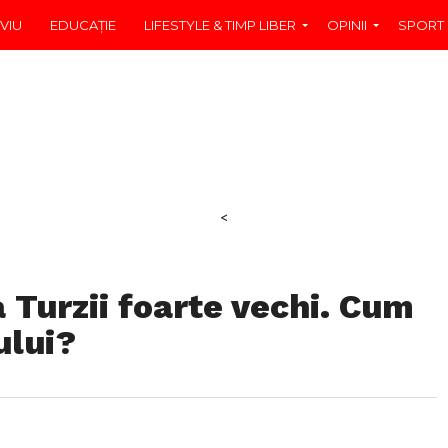
VIU
EDUCAŢIE
LIFESTYLE & TIMP LIBER
OPINII
SPORT
<
 Turzii foarte vechi. Cum
ului?