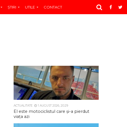
ŞTIRI
UTILE
CONTACT
7.4K
ACTUALITATE
1 AUGUST 2026, 20:29
El este motociclistul care și-a pierdut
viața azi