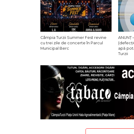
Câmpia Turzii Summer Fest revine
ANUNȚ –
cu trei zile de concerte în Parcul
(defecți
Municipal Berc
apă pot
Turzii