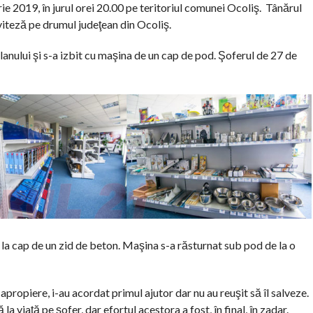
e 2019, în jurul orei 20.00 pe teritoriul comunei Ocoliş. Tânărul
viteză pe drumul judeţean din Ocoliş.
olanului şi s-a izbit cu maşina de un cap de pod. Şoferul de 27 de
t la cap de un zid de beton. Maşina s-a răsturnat sub pod de la o
apropiere, i-au acordat primul ajutor dar nu au reuşit să îl salveze.
a viaţă pe şofer, dar efortul acestora a fost, în final, în zadar.