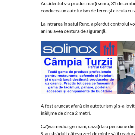
Accidentul s-a produs marţi seara, 31 decembri
conducea un autoturism de teren şi circula cu 
La intrarea în satul Runc, a pierdut controlul v
ani nu avea centura de siguranţă.
A fost aruncat afară din autoturism şi s-a lovi
înălţime de circa 2 metri.
Câţiva medici germani, cazaţi la o pensiune din 
S-au străduit câteva zeci de minte să îl readucă l