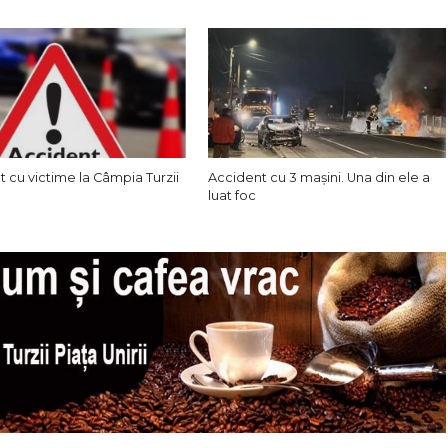
 cu victime la Câmpia Turzii
Accident cu 3 mașini. Una din ele a
luat foc