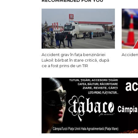
RECOMMENDED FOR YOU
Accident grav în fața benzinăriei
Accident
Lukoil: bărbat în stare critică, după
ce a fost prins de un TIR