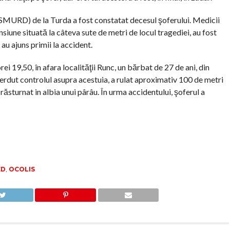
(SMURD) de la Turda a fost constatat decesul şoferului. Medicii
ensiune situată la câteva sute de metri de locul tragediei, au fost
 au ajuns primii la accident.
ei 19,50, în afara localităţii Runc, un bărbat de 27 de ani, din
erdut controlul asupra acestuia, a rulat aproximativ 100 de metri
răsturnat in albia unui pârâu. În urma accidentului, şoferul a
ED
,
OCOLIS