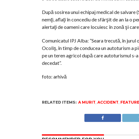
După sosirea unui echipaj medical de salvare 
nemţi, aflaţi în concediu de sfârşit de an la o p
alertaţi de oameni care locuiesc în zonă şi care
Comunicatul IPJ Alba: ”Seara trecută, în jurul or
Ocoliş, în timp de conducea un autoturism a pi
pe un teren agricol după care autoturismul s-a 
decedat”.
foto: arhivă
RELATED ITEMS:
A MURIT
,
ACCIDENT
,
FEATUR