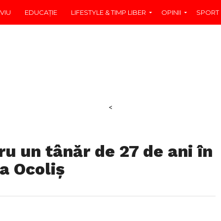
VIU
EDUCAŢIE
LIFESTYLE & TIMP LIBER
OPINII
SPORT
<
ru un tânăr de 27 de ani în
la Ocoliș