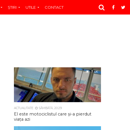
ŞTIRI
UTILE
CONTACT
7.4K
ACTUALITATE
SÂMBĂTĂ, 20:29
El este motociclistul care și-a pierdut
viața azi