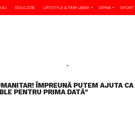
VIU
EDUCAŢIE
LIFESTYLE & TIMP LIBER
OPINII
SPORT
<
UMANITAR! ÎMPREUNĂ PUTEM AJUTA CA
MBLE PENTRU PRIMA DATĂ"