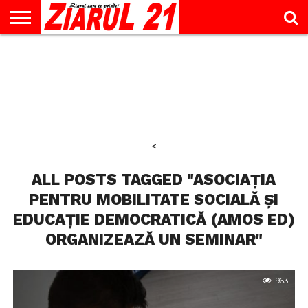
ACTUALITATE
INTERVIU
EDUCAŢIE
LIFESTYLE
OPINII
SPORT
ŞTIRI
UTILE
CONTACT
& TIMP
LIBER
<
ALL POSTS TAGGED "ASOCIAȚIA
PENTRU MOBILITATE SOCIALĂ ȘI
EDUCAȚIE DEMOCRATICĂ (AMOS ED)
ORGANIZEAZĂ UN SEMINAR"
963