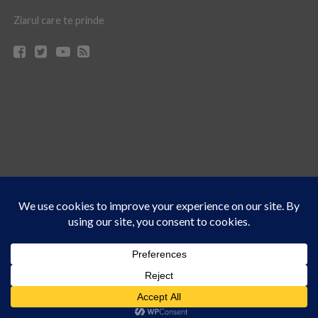
Ziarul care te prinde
Acest site folosește cookies. Navigând în continuare, vă exprimați acordul asupra folosirii
CONTACT
CLAUS WEB DESIGN & HOSTING
cookie-urilor.
Află mai multe
© Ziarul 21 Turda | Materialele de pe acest site pot fi preluate doar cu acordul
Am înțeles!
scris al reprezentanţilor publicaţiei Ziarul 21.