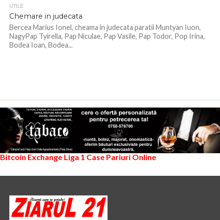
UTILE
Chemare in judecata
Bercea Marius Ionel, cheama in judecata paratii Muntyan Iuon,
NagyPap Tyirella, Pap Niculae, Pap Vasile, Pap Todor, Pop Irina,
Bodea Ioan, Bodea...
Bitcoin Exchange
Liga 1
Case Pariuri Online