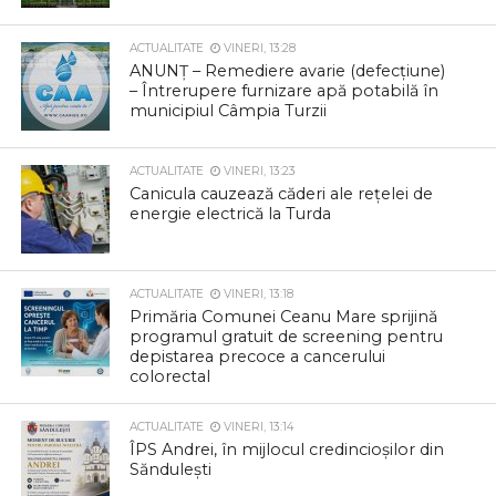
ACTUALITATE
VINERI, 13:28
ANUNȚ – Remediere avarie (defecțiune)
– Întrerupere furnizare apă potabilă în
municipiul Câmpia Turzii
ACTUALITATE
VINERI, 13:23
Canicula cauzează căderi ale rețelei de
energie electrică la Turda
ACTUALITATE
VINERI, 13:18
Primăria Comunei Ceanu Mare sprijină
programul gratuit de screening pentru
depistarea precoce a cancerului
colorectal
ACTUALITATE
VINERI, 13:14
ÎPS Andrei, în mijlocul credincioșilor din
Săndulești