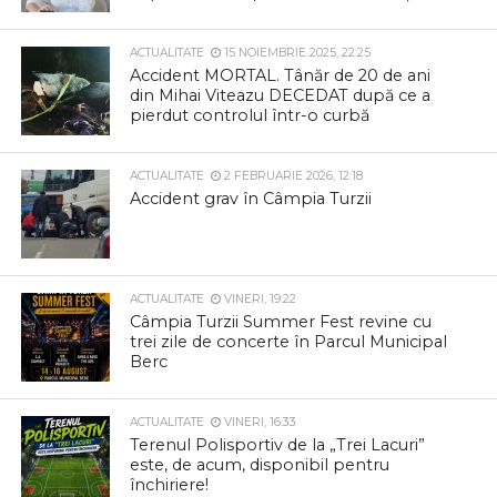
ACTUALITATE
15 NOIEMBRIE 2025, 22:25
Accident MORTAL. Tânăr de 20 de ani
din Mihai Viteazu DECEDAT după ce a
pierdut controlul într-o curbă
ACTUALITATE
2 FEBRUARIE 2026, 12:18
Accident grav în Câmpia Turzii
ACTUALITATE
VINERI, 19:22
Câmpia Turzii Summer Fest revine cu
trei zile de concerte în Parcul Municipal
Berc
ACTUALITATE
VINERI, 16:33
Terenul Polisportiv de la „Trei Lacuri”
este, de acum, disponibil pentru
închiriere!