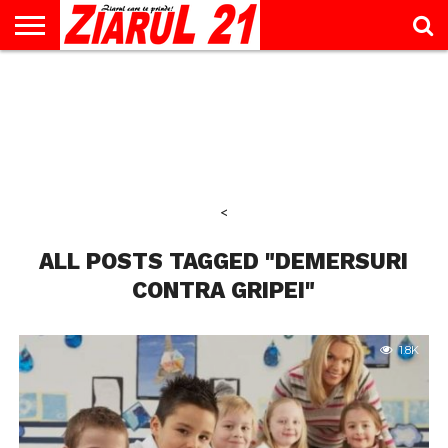
ACTUALITATE
INTERVIU
EDUCAŢIE
LIFESTYLE
OPINII
SPORT
ŞTIRI
UTILE
CONTACT
& TIMP
LIBER
<
ALL POSTS TAGGED "DEMERSURI
CONTRA GRIPEI"
1.8K