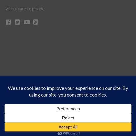
Ziarul care te prinde
Acest site folosește cookies. Navigând în continuare, vă exprimați acordul asupra folosirii
CONTACT
CLAUS WEB DESIGN & HOSTING
cookie-urilor.
Află mai multe
© Ziarul 21 Turda | Materialele de pe acest site pot fi preluate doar cu acordul
Am înțeles!
scris al reprezentanţilor publicaţiei Ziarul 21.