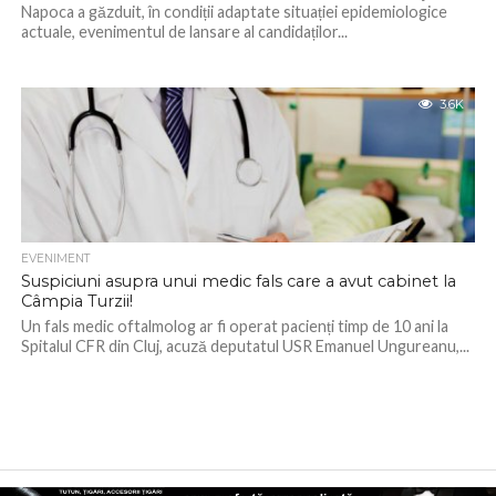
Napoca a găzduit, în condiții adaptate situației epidemiologice
actuale, evenimentul de lansare al candidaților...
3.6K
EVENIMENT
Suspiciuni asupra unui medic fals care a avut cabinet la
Câmpia Turzii!
Un fals medic oftalmolog ar fi operat pacienți timp de 10 ani la
Spitalul CFR din Cluj, acuză deputatul USR Emanuel Ungureanu,...