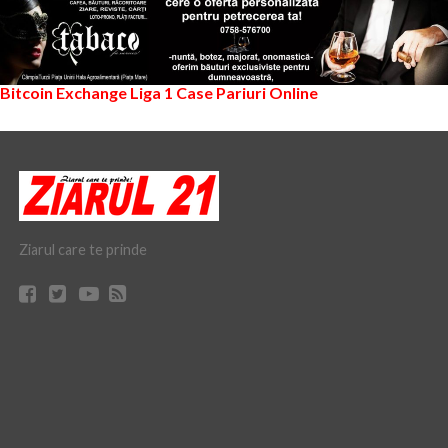
Bitcoin Exchange
Liga 1
Case Pariuri Online
Ziarul care te prinde