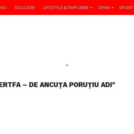
VIU
EDUCAŢIE
LIFESTYLE & TIMP LIBER
OPINII
SPORT
<
ERTFA – DE ANCUȚA PORUȚIU ADI"