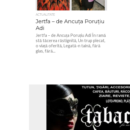
ACTUALITATE
Jertfa – de Ancuța Poruțiu
Adi
Jertfa – de Ancuța Poruțiu Adi În ramă
stă tăcerea răstignită, Un trup plecat,
o viață oferită, Legată-n taină, fără
glas, fără...